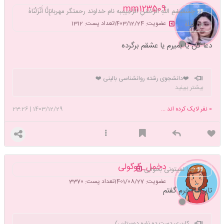
mm123509
چشمبِسْمِ اللَّهِ الرَّحْمَنِ الرَّحِيمِبه نام خداوند رحمتگر مهربانإِنَّا أَنْزَلْنَاهُ
عضویت: 1403/12/24
تعداد پست: 1312
فِي لَيْلَةِ ...
دعا کن یا بمیرم یا عشقم برگرده
❤️دانشجوی رشته روانشناسی بالینی ❤️
بیشتر ببینید
0
نفر لایک کرده اند ...
1403/12/29
|
23:26
دخمل_گوگولی
چرا نمیتونی بخوابی
عضویت: 1401/08/27
تعداد پست: 3370
تاپیک آخرم گفتم
کاربری دست دو نفره دوستان :)