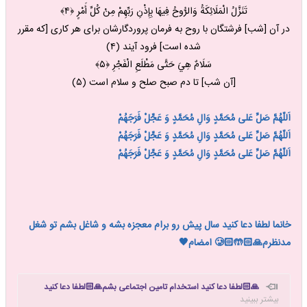
تَنَزَّلُ الْمَلَائِكَةُ وَالرُّوحُ فِيهَا بِإِذْنِ رَبِّهِمْ مِنْ كُلِّ أَمْرٍ ﴿۴﴾
در آن [شب] فرشتگان با روح به فرمان پروردگارشان براى هر كارى [كه مقرر
شده است] فرود آيند (۴)
سَلَامٌ هِيَ حَتَّى مَطْلَعِ الْفَجْرِ ﴿۵﴾
[آن شب] تا دم صبح صلح و سلام است (۵)
اَللّهُمَّ صَلِّ عَلی مُحَمَّدٍ وَالِ مُحَمَّدٍ وَ عَجِّلْ فَرَجَهُمْ
اَللّهُمَّ صَلِّ عَلی مُحَمَّدٍ وَالِ مُحَمَّدٍ وَ عَجِّلْ فَرَجَهُمْ
اَللّهُمَّ صَلِّ عَلی مُحَمَّدٍ وَالِ مُحَمَّدٍ وَ عَجِّلْ فَرَجَهُمْ
خانما لطفا دعا کنید سال پیش رو برام معجزه بشه و شاغل بشم تو شغل
مدنظرم🙏🏻🤲🏻🥲 امضام🖤
🙏🏻لطفا دعا کنید استخدام تامین اجتماعی بشم🙏🏻
لطفا دعا کنید
بیشتر ببینید
شرمنده پدرومادرم نشم و هرچه زودتر برم سرکار و بی پولی نکشم🤲🏻😔
اونا