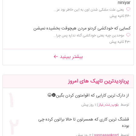
niniyar
یعنی علت مشکی شدن اون به این خاطر بود عز...
-46 ثانیه پیش
کسایی که خودکشی کردنو مردن هیچوقت بخشیده نمیشن
موحدین چیه یعنی خودکشی گناه نداره پس چرا...
-43 ثانیه پیش
بیشتر ببینید
پربازدیدترین تاپیک های امروز
از دارک ترین کارایی که اقوامتون کردن بگین🌚😂
توسط
بلوپ_نت_نیاز
|
1 روز پیش
قشنگ ترین کاری که همسرتون تا حالا براتون کرده چی
بوده
توسط
yasnaaaakord
|
2 روز پیش