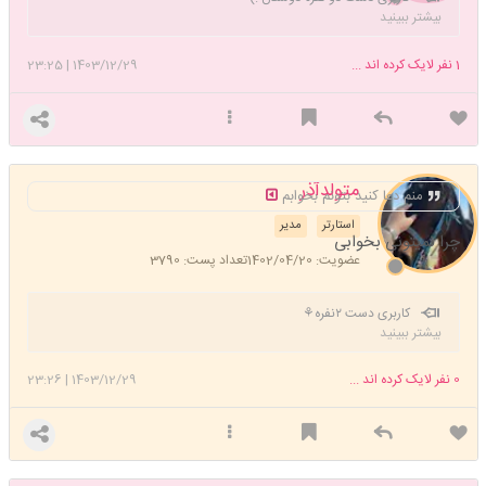
بیشتر ببینید
1
نفر لایک کرده اند ...
1403/12/29
|
23:25
متولدآذر
منم دعا کنید بتونم بخوابم
استارتر
مدیر
چرا نمیتونی بخوابی
عضویت: 1402/04/20
تعداد پست: 3790
کاربری دست ۲نفره⚘
بیشتر ببینید
0
نفر لایک کرده اند ...
1403/12/29
|
23:26