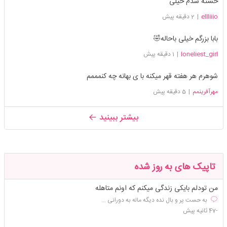
خسته شدم خیلی
ellliiio
|
2 دقیقه پیش
بابا بزرگم خیلی باحاله🤣
loneliest_girl
|
1 دقیقه پیش
شوهرم هر هفته قهر میکنه با ی بهانه چه کنمممم
مهرآفرینمم
|
5 دقیقه پیش
بیشتر ببینید
تاپیک های به روز شده
من تودلم بایکی زندگی میکنم که اونم متاهله
به حست پر و بال نده دیگه ماله به دورانی ...
-47 ثانیه پیش