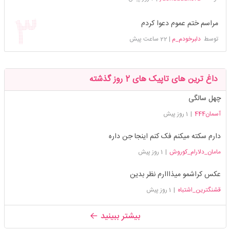
مراسم ختم عموم دعوا کردم
توسط
دلبرخودم_م
|
22 ساعت پیش
داغ ترین های تاپیک های 2 روز گذشته
چهل سالگی
آسمان444
|
1 روز پیش
دارم سکته میکنم فک کنم اینجا جن داره
مامان_دلارام_کوروش
|
1 روز پیش
عکس کراشمو میذااارم نظر بدین
قشنگترین_اشتباه
|
1 روز پیش
بیشتر ببینید