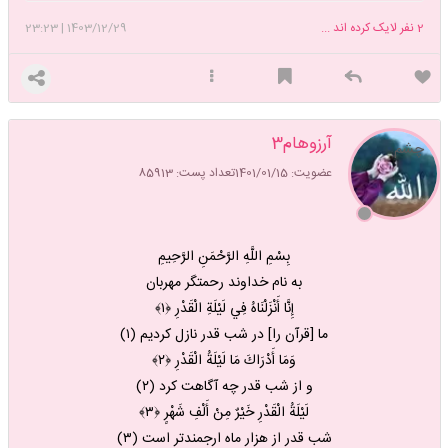
2
نفر لایک کرده اند ...
1403/12/29
|
23:23
آرزوهام3
چشم
عضویت: 1401/01/15
تعداد پست: 85913
بِسْمِ اللَّهِ الرَّحْمَنِ الرَّحِيمِ
به نام خداوند رحمتگر مهربان
إِنَّا أَنْزَلْنَاهُ فِي لَيْلَةِ الْقَدْرِ ﴿۱﴾
ما [قرآن را] در شب قدر نازل كرديم (۱)
وَمَا أَدْرَاكَ مَا لَيْلَةُ الْقَدْرِ ﴿۲﴾
و از شب قدر چه آگاهت كرد (۲)
لَيْلَةُ الْقَدْرِ خَيْرٌ مِنْ أَلْفِ شَهْرٍ ﴿۳﴾
شب قدر از هزار ماه ارجمندتر است (۳)