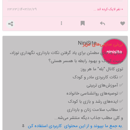
چشم امیدشون به من هست.🙏🏻🤲🏻
💚🌹لطفا دعا کنید از خطا به دور باشم
0
نفر لایک کرده اند ...
1403/12/29
|
23:23
🤲🏻💚من روزهای سختی میگذرونم با دعاهاتون خوشحالم کنید لطفا🙏🏻😔
NiniSite
نی‌نی سایتی‌های عزیز
دنبال یه جای مطمئن برای یاد گرفتن نکات بارداری، نگهداری نوزاد،
تربیت کودک و بهبود رابطه با همسر هستی؟
توی کانال "بله" ما هر روز:
✅ نکات کاربردی مادر و کودک
✅ آموزش‌های تربیتی
✅ توصیه‌های روانشناسی خانواده
✅ ایده‌های رشد و بازی با کودک
✅ مطالب سلامت زنان و بارداری
و کلی مطلب جذاب دیگه منتشر می‌شه...
به جمع ما بپیوند و از این محتوای کاربردی استفاده کن.
🌷