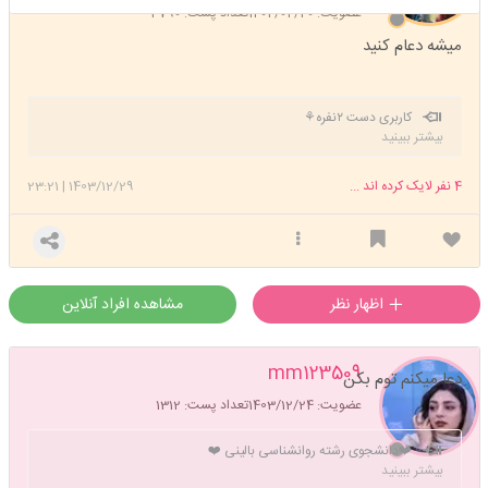
عضویت: 1402/04/20
تعداد پست: 3790
میشه دعام کنید
کاربری دست ۲نفره⚘
بیشتر ببینید
4
نفر لایک کرده اند ...
1403/12/29
|
23:21
اظهار نظر
مشاهده افراد آنلاین
mm123509
دعا میکنم توم بکن
عضویت: 1403/12/24
تعداد پست: 1312
❤️دانشجوی رشته روانشناسی بالینی ❤️
بیشتر ببینید