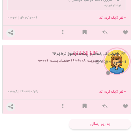
بیشتر ببینید
0
نفر لایک کرده اند ...
1403/12/29
|
23:27
gggggjigjm
💚اَللّهُمَّ‌صَلِّ‌عَلی‌مُحمّدٍوَآلِ‌مُحمّدوَعَجل‌فَرَجَهُم💚
عضویت: 1399/06/08
تعداد پست: 53079
التماس دعا🥺🤲🏻
0
نفر لایک کرده اند ...
1403/12/29
|
23:58
به روز رسانی