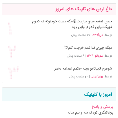
داغ ترین های تاپیک های امروز
حس ششم میای بیارمت😠مگه دست خودتونه که کدوم
تاپیک بیاین کدوم نیاین زود...
توسط
دریآ839
|
21 ساعت پیش
دیگه چیزی نداشتم خرجت کنم💘
توسط
مهربانو_1404
|
9 ساعت پیش
شوهرم تاپیکامو ببینه حکمم اعدامه دخترا
توسط
tajafarin
|
20 ساعت پیش
امروز با کلینیک
پرسش و پاسخ
پرخاشگری کودک سه و نیم ساله