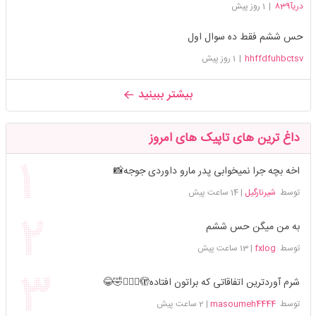
دریآ839
|
1 روز پیش
حس ششم فقط ده سوال اول
hhffdfuhbctsv
|
1 روز پیش
بیشتر ببینید
داغ ترین های تاپیک های امروز
اخه بچه جرا نمیخوابی پدر مارو داوردی جوجه📸
توسط
شیرنارگیل
|
14 ساعت پیش
به من میگن حس ششم
توسط
fxlog
|
13 ساعت پیش
شرم آوردترین اتفاقاتی که براتون افتاده🫣🤦🏻‍♀️🤣😂
توسط
masoumeh4444
|
2 ساعت پیش