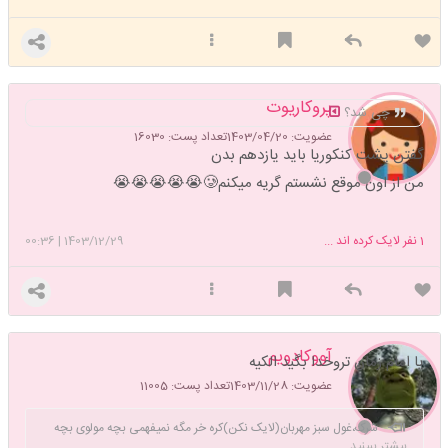
پروکاریوت
چی شد؟
عضویت: 1403/04/20
تعداد پست: 16030
گفتن پشت کنکوریا باید یازدهم بدن
من از اون موقع نشستم گریه میکنم🥲😭😭😭😭😭
1
نفر لایک کرده اند ...
1403/12/29
|
00:36
آووکادویم
یا امام زمان تروخدا بگید الکیه
عضویت: 1403/11/28
تعداد پست: 11005
شرک،غول سبز مهربان(لایک نکن)کره خر مگه نمیفهمی بچه مولوی بچه
بیشتر ببینید