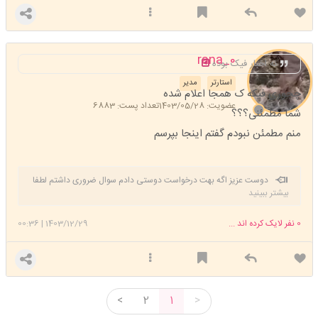
rana_0
نه اخبار فیک بوده
استارتر
مدیر
چجوری فیکه ک همجا اعلام شده
عضویت: 1403/05/28
تعداد پست: 6883
شما مطمئنی؟؟؟
منم مطمئن نبودم گفتم اینجا بپرسم
دوست عزیز اگه بهت درخواست دوستی دادم سوال ضروری داشتم لطفا
بیشتر ببینید
قبول کن🙏🏻
0
نفر لایک کرده اند ...
1403/12/29
|
00:36
<
2
1
>