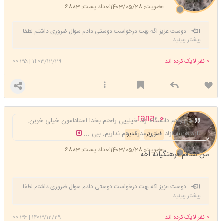
عضویت: 1403/05/28
تعداد پست: 6883
دوست عزیز اگه بهت درخواست دوستی دادم سوال ضروری داشتم لطفا
بیشتر ببینید
قبول کن🙏🏻
0
نفر لایک کرده اند ...
1403/12/29
|
00:35
rana_0
من رفتم دانشگاه ازاد خیلییی راحتم بخدا استادامون خیلی خوبن.
تازه هزینه ازاد سازی مدرک هم نداریم. ببی ...
استارتر
مدیر
عضویت: 1403/05/28
تعداد پست: 6883
من هدفم فرهنگیانه اخه
دوست عزیز اگه بهت درخواست دوستی دادم سوال ضروری داشتم لطفا
بیشتر ببینید
قبول کن🙏🏻
0
نفر لایک کرده اند ...
1403/12/29
|
00:36