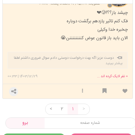
عضویت: 1403/05/28
تعداد پست: 6883
چیشد باز؟؟!🥲💔
فک کنم تاثیر یازدهم برگشت دوباره
چخبره خدا وکیلی
الان باید باز قانون عوض کننننننننن😭
دوست عزیز اگه بهت درخواست دوستی دادم سوال ضروری داشتم لطفا
بیشتر ببینید
قبول کن🙏🏻
0
نفر لایک کرده اند ...
1403/12/29
|
00:33
<
2
1
>
برو