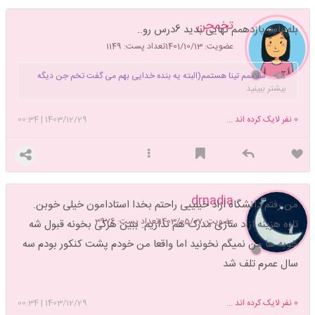
تخمجن
بله باید یازدهمم نهایی بدید 6درس رو..
عضویت: 1401/10/13
تعداد پست: 1149
سلاممم تینا هستمم(البته یه بنده خدایی بهم می گفت تخم جن دیگه
بیشتر ببینید
متاسفانه روم موند)
0
نفر لایک کرده اند ...
1403/12/29
|
00:34
drnadia
من رفتم دانشگاه ازاد خیلییی راحتم بخدا استادامون خیلی خوبن.
عضویت: 1403/05/07
تعداد پست: 3976
تازه هزینه ازاد سازی مدرک هم نداریم. ببین هرکی بخونه قبول شه
خوبه ها من نمیگم نخونید اما واقعا من خودم پشت کنکور بودم سه
سال عمرم تلف شد
0
نفر لایک کرده اند ...
1403/12/29
|
00:34