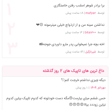
برا برادر شوهر امشب رفتن خاستگاری
توسط
mafya2
|
18 ساعت پیش
نداشتن سینه من و از ازذواج خیلی میترسونه 😔💔
توسط
bita1300
|
16 ساعت پیش
اخه بچه جرا نمیخوابی پدر مارو داوردی جوجه📸
توسط
شیرنارگیل
|
14 ساعت پیش
داغ ترین های تاپیک های 2 روز گذشته
دیگه چیزی نداشتم خرجت کنم💘
مهربانو_1404
|
1 روز پیش
حس ششم میای بیارمت😠مگه دست خودتونه که کدوم تاپیک بیاین کدوم
نیاین زوددد بیااا😡😠😠😠