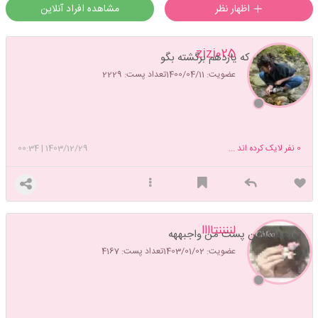
اظهار نظر
مشاهده افراد آنلاین
zizi025
کجا خوندی که یازدهم برگشته بگو
عضویت: 1400/04/11
تعداد پست: 2229
0
نفر لایک کرده اند ...
1403/12/29
|
00:34
لننننتاااا
تورخدا بیاین پست من واجبههه
عضویت: 1403/01/02
تعداد پست: 4167