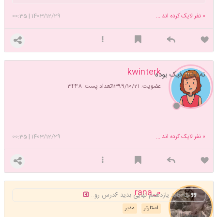
0
نفر لایک کرده اند ...
1403/12/29
|
00:35
kwinterk
نه اخبار فیک بوده
عضویت: 1399/10/21
تعداد پست: 3448
0
نفر لایک کرده اند ...
1403/12/29
|
00:35
rana_0
بله باید یازدهمم نهایی بدید 6درس رو..
استارتر
مدیر
وای خدااااااا