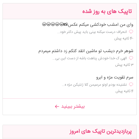
تاپیک های به روز شده
وای من امشب خودکشی میکنم عکس📸😭😭😭😭😭
انحراف درست میکنه بینی باید پیش دکتر خود...
-4 ثانیه پیش
شوهر خرم دیشب تو ماشین انقد کتکم زد داشتم میمردم
الهی ک خدا خودش پناهت باشه از دست این بی...
3 ثانیه پیش
سرم تقویت مژه و ابرو
نشنیده بودم اونو مرسیمن کلا ژنتیکن مژه ه...
4 ثانیه پیش
بیشتر ببینید
پربازدیدترین تاپیک های امروز