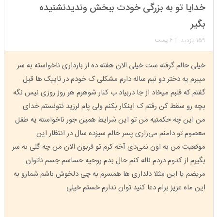
استارتر
مدیر
خدایا تو به بزرگی خودت ببخش وندیدنشنیده
عضویت: 1399/12/19
تعداد پست: 2943
بگیر
159
| 6 پست
بازدید
خیلی حالم گرفته ست خیلی الان هفته ده از بارداری ناخواسته به سر
میبرم یه دختر دو نیم ساله دارم مشکلی ک خودم در تاپیک ها قبل
گفتم که قلبم میخاد از جا دربیاد ب کنار شوهرم هر روز روزی نیس نگه
بچه رو سقط کن رفتم ک اینکار بکنم ولی پام لرزید نتونستم خدای
من این چه حکمتیه من تو این شرایط همین جور ناخواسته یه طفل
معصوم تو دامنم می‌زاری پسر خالم سیزده سال در انتظار این
موقعیت من به اون نمی‌دی آخه کرم تو قربون الان من چه گلی به سر
بگیرم از کدوم دردم ناله کنم حال بدم روحیه حساسم جسم ناتوان
مریضم یا این مثلا دلداری ها همسرم به چی دلخوش باشم شمارو به
این ماه عزیز برام دعا کنید توان ندارم خستم خیلی