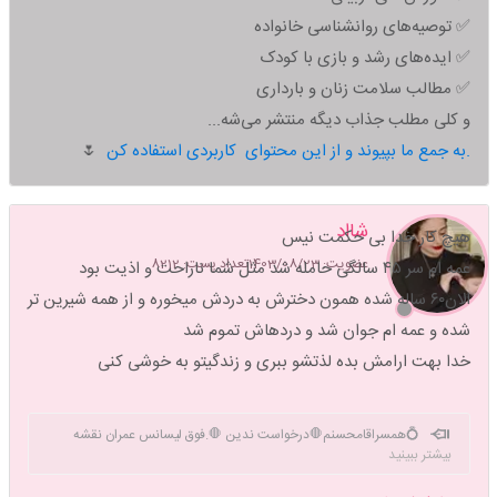
✅ توصیه‌های روانشناسی خانواده
✅ ایده‌های رشد و بازی با کودک
✅ مطالب سلامت زنان و بارداری
و کلی مطلب جذاب دیگه منتشر می‌شه...
به جمع ما بپیوند و از این محتوای کاربردی استفاده کن.
🌷
شااد
هیچ کار خدا بی حکمت نیس
عضویت: 1403/08/23
تعداد پست: 8212
عمه ام سر ۴۵ سالگی حامله شد مثل شما ناراحت و اذیت بود
الان۶۰ ساله شده همون دخترش به دردش میخوره و از همه شیرین تر
شده و عمه ام جوان شد و دردهاش تموم شد
خدا بهت ارامش بده لذتشو ببری و زندگیتو به خوشی کنی
💍همسراقامحسنم🛑درخواست ندین 🛑.فوق لیسانس عمران نقشه
بیشتر ببینید
برداری👷