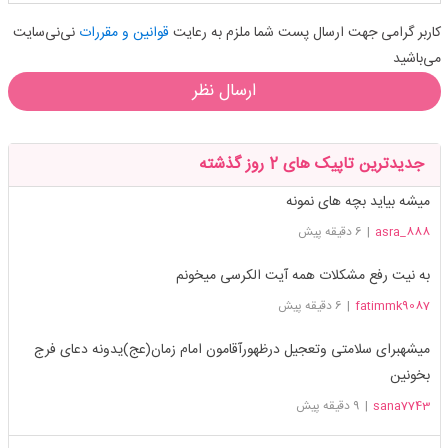
کاربر گرامی جهت ارسال پست شما ملزم به رعایت
قوانین و مقررات
نی‌نی‌سایت
می‌باشید
ارسال نظر
جدیدترین تاپیک های 2 روز گذشته
میشه بیاید بچه های نمونه
asra_888
|
6 دقیقه پیش
به نیت رفع مشکلات همه آیت الکرسی میخونم
fatimmk9087
|
6 دقیقه پیش
ميشهبراى سلامتى وتعجيل درظهورآقامون امام زمان(عج)يدونه دعاى فرج
بخونين
sana7743
|
9 دقیقه پیش