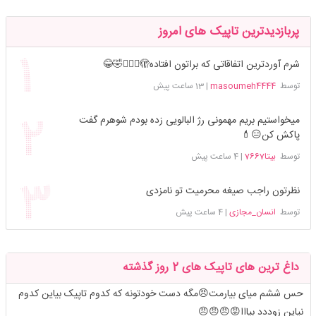
پربازدیدترین تاپیک های امروز
شرم آوردترین اتفاقاتی که براتون افتاده🫣🤦🏻‍♀️🤣😂
توسط
masoumeh4444
|
13 ساعت پیش
میخواستیم بریم مهمونی رژ البالویی زده بودم شوهرم گفت
پاکش کن😑💄
توسط
بیتا7667
|
4 ساعت پیش
نظرتون راجب صیغه محرمیت تو نامزدی
توسط
انسان_مجازی
|
4 ساعت پیش
داغ ترین های تاپیک های 2 روز گذشته
حس ششم میای بیارمت😠مگه دست خودتونه که کدوم تاپیک بیاین کدوم
نیاین زوددد بیااا😡😠😠😠