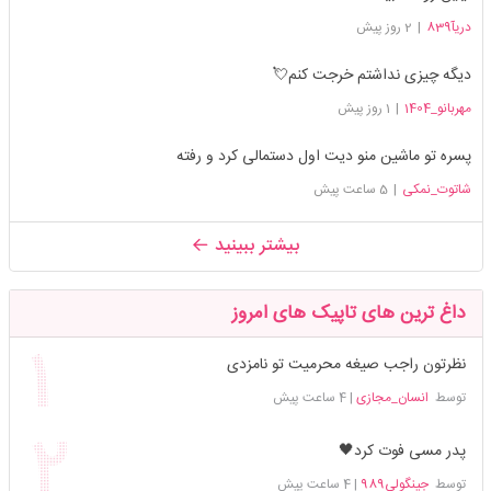
دریآ839
|
2 روز پیش
دیگه چیزی نداشتم خرجت کنم💘
مهربانو_1404
|
1 روز پیش
پسره تو ماشین منو دیت اول دستمالی کرد و رفته
شاتوت_نمکی
|
5 ساعت پیش
بیشتر ببینید
داغ ترین های تاپیک های امروز
نظرتون راجب صیغه محرمیت تو نامزدی
توسط
انسان_مجازی
|
4 ساعت پیش
پدر مسی فوت کرد🖤
توسط
جینگولی989
|
4 ساعت پیش