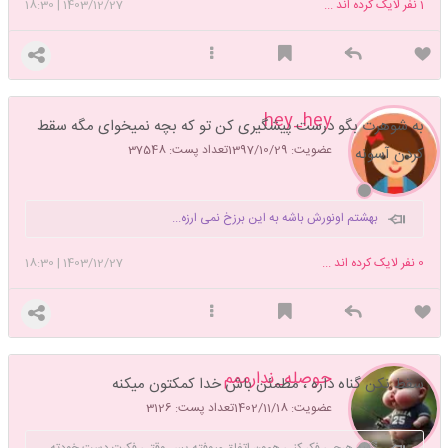
1
نفر لایک کرده اند ...
1403/12/27
|
18:30
hey_hey
به شوهرت بگو درست پیشگیری کن تو که بچه نمیخوای مگه سقط
عضویت: 1397/10/29
تعداد پست: 37548
کردن آسونه
بهشتم اونورش باشه به این برزخ نمی ارزه...
0
نفر لایک کرده اند ...
1403/12/27
|
18:30
حوصله_ندارممم
سقط نکن گناه داره ، مطمئن باش خدا کمکتون میکنه
عضویت: 1402/11/18
تعداد پست: 3126
🌈به هرچی فکر کنی همون اتفاق میوفته پس وقتی فکرت دست خودته