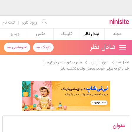
ورود کاربر
|
ثبت نام
مجله
تبادل نظر
کلینیک
عکس
ویدیو
تبادل نظر
تاپیک
نظرسنجی
تبادل نظر
دوران بارداری
سایر موضوعات در بارداری
خدایا تو به بزرگی خودت ببخش وندیدنشنیده بگیر
خااااانوووووممم
عنوان