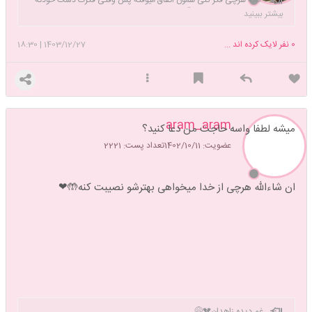
به چیزای خوب فکر کن🌈
بیشتر ببینید
0
نفر لایک کرده اند ...
1403/12/27
|
18:30
aram_aram
میشه لطفا واسه حاجت من دعا کنید؟
عضویت: 1402/10/11
تعداد پست: 2221
ان شاءالله هرچی از خدا میخواهی بهترشو نصیبت کنه🤲❤
غم دیده زاهدان💔😅