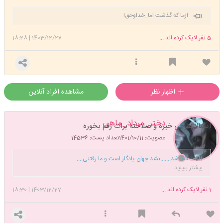
ازما که گذشت اما..خداوحق!
5
نفر لایک کرده اند ...
1403/12/27
|
18:28
اظهار نظر
مشاهده افراد آنلاین
دختر_مرداد_ماهی
ایشالا هرچی خیره و صلاحته برات رقم بخوره
عضویت: 1401/10/11
تعداد پست: 14536
شد شد.......نشد جهان یادگار است و ما رفتنی....
بیشتر ببینید
1
نفر لایک کرده اند ...
1403/12/27
|
18:30