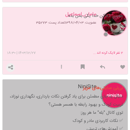
مامان_اسماعیل
هعییی دعاکن خدا یکی بمن بده
عضویت: 1398/04/03
تعداد پست: 35273
2
نفر لایک کرده اند ...
1403/12/27
|
18:30
NiniSite
نی‌نی سایتی‌های عزیز
دنبال یه جای مطمئن برای یاد گرفتن نکات بارداری، نگهداری نوزاد،
تربیت کودک و بهبود رابطه با همسر هستی؟
توی کانال "بله" ما هر روز:
✅ نکات کاربردی مادر و کودک
✅ آموزش‌های تربیتی