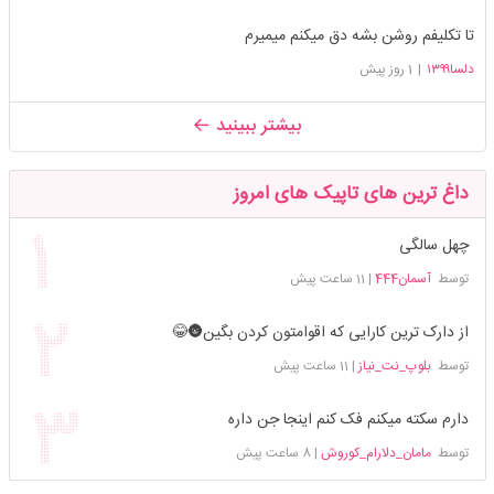
تا تکلیفم روشن بشه دق میکنم میمیرم
دلسا۱۳۹۹
|
1 روز پیش
بیشتر ببینید
داغ ترین های تاپیک های امروز
چهل سالگی
توسط
آسمان444
|
11 ساعت پیش
از دارک ترین کارایی که اقوامتون کردن بگین🌚😂
توسط
بلوپ_نت_نیاز
|
11 ساعت پیش
دارم سکته میکنم فک کنم اینجا جن داره
توسط
مامان_دلارام_کوروش
|
8 ساعت پیش