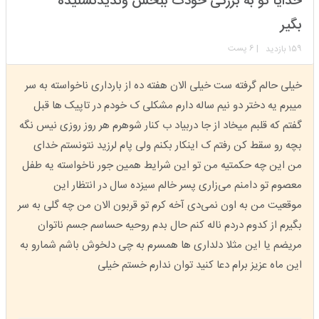
خدایا تو به بزرگی خودت ببخش وندیدنشنیده
عضویت: 1399/12/19
تعداد پست: 2943
بگیر
159
| 6 پست
بازدید
خیلی حالم گرفته ست خیلی الان هفته ده از بارداری ناخواسته به سر
میبرم یه دختر دو نیم ساله دارم مشکلی ک خودم در تاپیک ها قبل
گفتم که قلبم میخاد از جا دربیاد ب کنار شوهرم هر روز روزی نیس نگه
بچه رو سقط کن رفتم ک اینکار بکنم ولی پام لرزید نتونستم خدای
من این چه حکمتیه من تو این شرایط همین جور ناخواسته یه طفل
معصوم تو دامنم می‌زاری پسر خالم سیزده سال در انتظار این
موقعیت من به اون نمی‌دی آخه کرم تو قربون الان من چه گلی به سر
بگیرم از کدوم دردم ناله کنم حال بدم روحیه حساسم جسم ناتوان
مریضم یا این مثلا دلداری ها همسرم به چی دلخوش باشم شمارو به
این ماه عزیز برام دعا کنید توان ندارم خستم خیلی