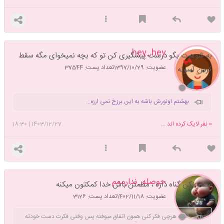
hey_hey
به شوهرت بگو درست پیشگیری کن تو که بچه نمیخوای مگه سقط
عضویت: 1397/10/29
تعداد پست: 37544
کردن آسونه
بهشتم اونورش باشه به این برزخ نمی ارزه...
0
نفر لایک کرده اند ...
1403/12/27
|
18:30
حوصله_ندارممم
سقط نکن گناه داره ، مطمئن باش خدا کمکتون میکنه
عضویت: 1402/11/18
تعداد پست: 3126
🌈به هرچی فکر کنی همون اتفاق میوفته پس وقتی فکرت دست خودته