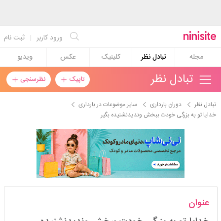
ورود کاربر
|
ثبت نام
مجله
تبادل نظر
کلینیک
عکس
ویدیو
تبادل نظر
تاپیک
نظرسنجی
تبادل نظر
دوران بارداری
سایر موضوعات در بارداری
خدایا تو به بزرگی خودت ببخش وندیدنشنیده بگیر
خااااانوووووممم
عنوان
استارتر
مدیر