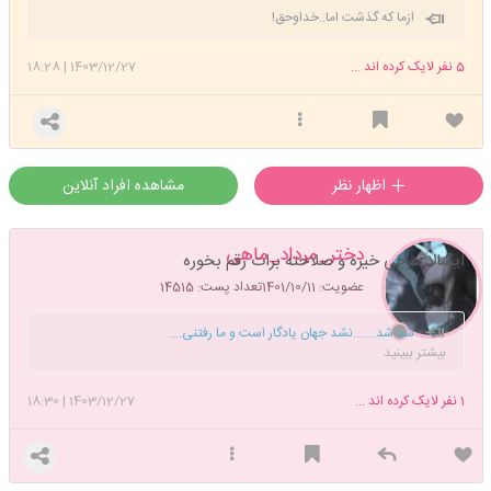
ازما که گذشت اما..خداوحق!
5
نفر لایک کرده اند ...
1403/12/27
|
18:28
اظهار نظر
مشاهده افراد آنلاین
دختر_مرداد_ماهی
ایشالا هرچی خیره و صلاحته برات رقم بخوره
عضویت: 1401/10/11
تعداد پست: 14515
شد شد.......نشد جهان یادگار است و ما رفتنی....
بیشتر ببینید
1
نفر لایک کرده اند ...
1403/12/27
|
18:30