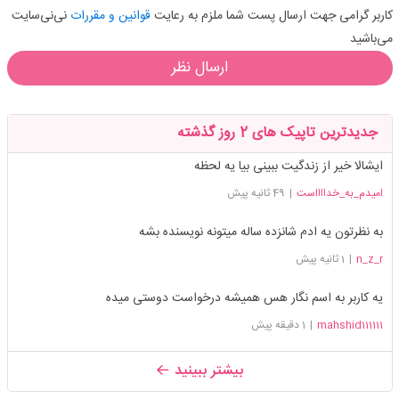
کاربر گرامی جهت ارسال پست شما ملزم به رعایت
قوانین و مقررات
نی‌نی‌سایت
می‌باشید
ارسال نظر
جدیدترین تاپیک های 2 روز گذشته
ایشالا خیر از زندگیت ببینی بیا یه لحظه
امیدم_به_خدااااست
|
49 ثانیه پیش
به نظرتون یه ادم شانزده ساله میتونه نویسنده بشه
n_z_r
|
1 ثانیه پیش
یه کاربر به اسم نگار هس همیشه درخواست دوستی میده
mahshid111111
|
1 دقیقه پیش
بیشتر ببینید