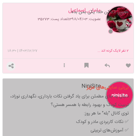
مامان_اسماعیل
هعییی دعاکن خدا یکی بمن بده
عضویت: 1398/04/03
تعداد پست: 35273
2
نفر لایک کرده اند ...
1403/12/27
|
18:30
NiniSite
نی‌نی سایتی‌های عزیز
دنبال یه جای مطمئن برای یاد گرفتن نکات بارداری، نگهداری نوزاد،
تربیت کودک و بهبود رابطه با همسر هستی؟
توی کانال "بله" ما هر روز:
✅ نکات کاربردی مادر و کودک
✅ آموزش‌های تربیتی