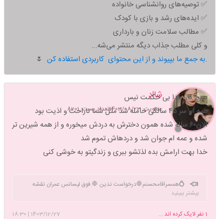
✅ توصیه‌های روانشناسی خانواده
✅ ایده‌های رشد و بازی با کودک
✅ مطالب سلامت زنان و بارداری
و کلی مطلب جذاب دیگه منتشر می‌شه...
به جمع ما بپیوند و از این محتوای کاربردی استفاده کن.
🌷
شااد
هیچ کار خدا بی حکمت نیس
عضویت: 1403/08/23
تعداد پست: 8201
عمه ام سر ۴۵ سالگی حامله شد مثل شما ناراحت و اذیت بود
الان۶۰ ساله شده همون دخترش به دردش میخوره و از همه شیرین تر
شده و عمه ام جوان شد و دردهاش تموم شد
خدا بهت ارامش بده لذتشو ببری و زندگیتو به خوشی کنی
💍همسراقامحسنم🛑درخواست ندین 🛑.فوق لیسانس عمران نقشه
بیشتر ببینید
برداری👷
1
نفر لایک کرده اند ...
1403/12/27
|
18:30