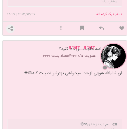
به چیزای خوب فکر کن🌈
بیشتر ببینید
0
نفر لایک کرده اند ...
1403/12/27
|
18:30
aram_aram
میشه لطفا واسه حاجت من دعا کنید؟
عضویت: 1402/10/11
تعداد پست: 2221
ان شاءالله هرچی از خدا میخواهی بهترشو نصیبت کنه🤲❤
غم دیده زاهدان💔😅