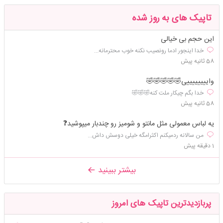
تاپیک های به روز شده
این حجم بی خیالی
خدا اینجور ادما رونصیب نکنه خوب محترمانه...
58 ثانیه پیش
واییییییییی🤣🤣🤣🤣🤣
خدا بگم چیکار ملت کنه🤣🤣🤣
58 ثانیه پیش
یه لباس معمولی مثل مانتو و شومیز رو چندبار میپوشید❓️
من سالانه ردمیکنم اکثرامگه خیلی دوسش داش...
1 دقیقه پیش
بیشتر ببینید
پربازدیدترین تاپیک های امروز