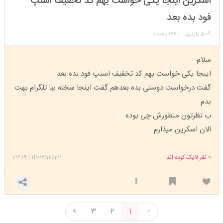
اسکرین اینجا یکی خواست بهم کد تخفیف اسنپ
عضویت: 1397/09/19
تعداد پست: 14193
فود بده بعد
509
| 38 پست
بازدید
سلام
اینجا یکی خواست بهم کد تخفیف اسنپ فود بده بعد
گفت درخواست دوستی بده بعدهم گفت اینجا سخته بیا تلگرام بهت
بدم
ب نظرتون منظورش چی بوده
الان اسکرین میذارم
0
نفر لایک کرده اند ...
1403/12/22
|
23:19
<
3
2
1
>