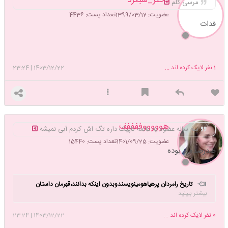
مرسی گلم
عضویت: 1399/03/17
تعداد پست: 4436
فدات
1
نفر لایک کرده اند ...
1403/12/22
|
23:24
هوووووففففف
سه ساله عضوه یه عالمه تاپیک داره تگ اش کردم آبی نمیشه
عضویت: 1401/09/25
تعداد پست: 15440
صدرصدمرد بوده
تاریخ رامردان پرهیاهومینویسندوبدون اینکه بدانند،قهرمان داستان
بیشتر ببینید
هایشان زاده چه کسانی بوده اند👸
0
نفر لایک کرده اند ...
1403/12/22
|
23:24