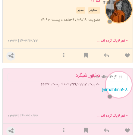
ننا۹۶
@mahlinn۴۸
استارتر
مدیر
عضویت: 1397/09/19
تعداد پست: 14193
0
نفر لایک کرده اند ...
1403/12/22
|
23:22
دختر_شبگرد
@mahlinn۴۸
عضویت: 1399/03/17
تعداد پست: 4436
‍
@mahlinn48
0
نفر لایک کرده اند ...
1403/12/22
|
23:23