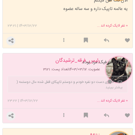
الان تگ اش میکنم
یه عالمه تاپیک داره و سه ساله عضوه
0
نفر لایک کرده اند ...
1403/12/22
|
23:21
رئیس_فرقه_ترشیدگان
هیچ اکانت فیک مرد بوده
عضویت: 1403/03/17
تعداد پست: 3121
کاربری دست دو نفره خودم و دوستم تاپیکای قفل شده مال دوستمه (
بیشتر ببینید
هر دو متأهل هستیم آقایون دایرکت ندن لطفا )
0
نفر لایک کرده اند ...
1403/12/22
|
23:22