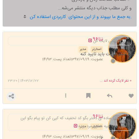
و کلی مطلب جذاب دیگه منتشر می‌شه...
به جمع ما بپیوند و از این محتوای کاربردی استفاده کن.
🌷
ننا۹۶
گذاشتی لایک کن
استارتر
مدیر
گذاشتم سایت باید تایید کنه
عضویت: 1397/09/19
تعداد پست: 14193
0
نفر لایک کرده اند ...
1403/12/22
|
23:20
ننا۹۶
چقدر ساده ای دختر بگو کد تخفیف که کپی کن تو پیام بگو این
هول بازیا چیه معلوم مرد بوده
استارتر
مدیر
عضویت: 1397/09/19
تعداد پست: 14193