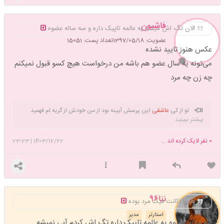
فاشیون
الان تگ اش میکنم یه عالمه تاپیک داره و سه ساله عضوه
عضویت: 1397/05/18
تعداد پست: 15051
عکس هنوز تایید نشده
می‌تونه یه سال عضو هم باشه من درخواست هیچ کسو قبول نمیکنم
چه زن چه مرد
تو از کی
عاشقی
این پرسش آیینه بود از من خودش از گریه ام فهمید
بیشتر ببینید
مدت هاست مدت هاست🥀🍃التماس دعا برای دلهای بی قرار🤍
0
نفر لایک کرده اند ...
1403/12/22
|
23:23
ننا۹۶
هیچ اکانت فیک مرد بوده
استارتر
مدیر
سه ساله عضوه یه عالمه تاپیک داره تگ اش کردم آبی نمیشه