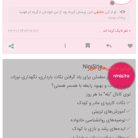
تو از کی
عاشقی
این پرسش آیینه بود از من خودش از گریه ام فهمید
بیشتر ببینید
مدت هاست مدت هاست🥀🍃التماس دعا برای دلهای بی قرار🤍
0
نفر لایک کرده اند ...
1403/12/22
|
23:20
NiniSite
نی‌نی سایتی‌های عزیز
دنبال یه جای مطمئن برای یاد گرفتن نکات بارداری، نگهداری نوزاد،
تربیت کودک و بهبود رابطه با همسر هستی؟
توی کانال "بله" ما هر روز:
✅ نکات کاربردی مادر و کودک
✅ آموزش‌های تربیتی
✅ توصیه‌های روانشناسی خانواده
✅ ایده‌های رشد و بازی با کودک
✅ مطالب سلامت زنان و بارداری