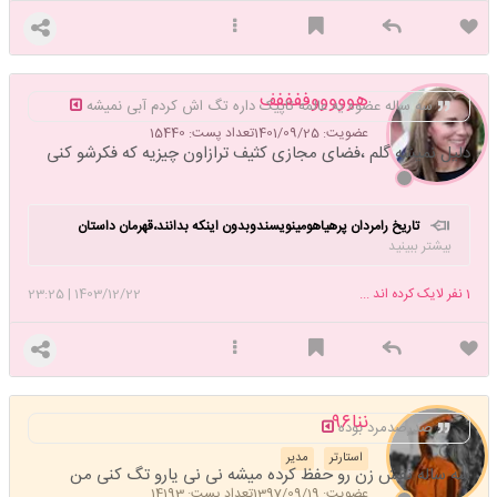
هوووووففففف
سه ساله عضوه یه عالمه تاپیک داره تگ اش کردم آبی نمیشه
عضویت: 1401/09/25
تعداد پست: 15440
دلیل نمیشه گلم ،فضای مجازی کثیف ترازاون چیزیه که فکرشو کنی
تاریخ رامردان پرهیاهومینویسندوبدون اینکه بدانند،قهرمان داستان
بیشتر ببینید
هایشان زاده چه کسانی بوده اند👸
1
نفر لایک کرده اند ...
1403/12/22
|
23:25
ننا۹۶
صدرصدمرد بوده
استارتر
مدیر
سه ساله نقش زن رو حفظ کرده میشه نی نی یارو تگ کنی من
عضویت: 1397/09/19
تعداد پست: 14193