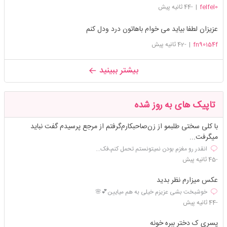
felfel0
|
-44 ثانیه پیش
عزیزان لطفا بیاید می خوام باهاتون درد و‌دل کنم
fn90154f
|
-42 ثانیه پیش
بیشتر ببینید
تاپیک های به روز شده
با کلی سختی طلبمو از زن‌صاحبکارم‌گرفتم از مرجع پرسیدم گفت نباید
میگرفت...
انقدر رو مغزم بودن نمیتونستم تحمل کنم،فک...
-45 ثانیه پیش
عکس میزارم نظر بدید
خوشبخت بشی عزیزم خیلی به هم میایین💕🌸
-44 ثانیه پیش
پسری ک دختر ببره خونه