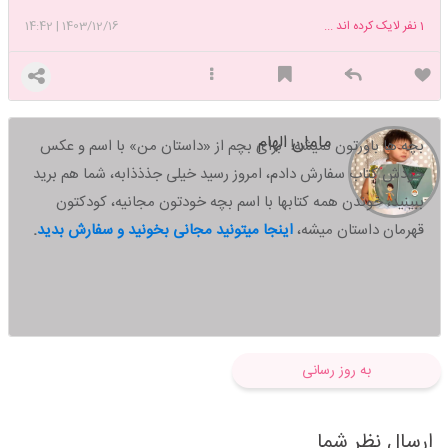
1
نفر لایک کرده اند ...
1403/12/16
|
14:42
مامان الهام
بچه ها باورتون نمیشه! برای بچم از «داستان من» با اسم و عکس
خودش کتاب سفارش دادم، امروز رسید خیلی جذذذابه، شما هم برید
ببینید،
خوندن همه کتابها با اسم بچه خودتون مجانیه، کودکتون
قهرمان داستان میشه،
اینجا میتونید مجانی بخونید و سفارش بدید
.
به روز رسانی
ارسال نظر شما