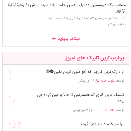
مامانم میگه عروسم‌پریوده برای همین حامد نباید سربه سرش بذاره😐😐😐
😐😐...
زنداداش من سال 87 عقدش کردیم بخدا نصف لب...
1 دقیقه پیش
بیشتر ببینید
پربازدیدترین تاپیک های امروز
از دارک ترین کارایی که اقوامتون کردن بگین🌚😂
توسط
بلوپ_نت_نیاز
|
1 روز پیش
قشنگ ترین کاری که همسرتون تا حالا براتون کرده چی
بوده
توسط
yasnaaaakord
|
2 روز پیش
مراسم ختم عموم دعوا کردم