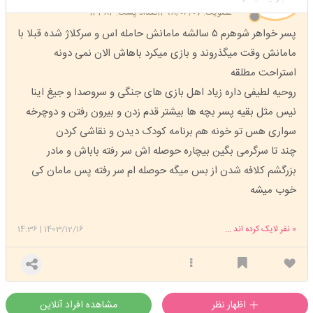
عضویت: 1398/06/07
تعداد پست: 13384
پسر خواهر شوهرم ۵ سالشه مامانش حامله اس و سرکلاژ شده قبلا با
مامانش وقت میگذروند و بازی میکرد باهاش الان نمی دونه
استراحت مطلقه
روحیه لطیفی داره زیاد اهل بازی های جنگی و سروصدا و جیغ اینا
نیس مثل بقیه پسر بچه ها بیشتر قدم زدن و بیرون رفتن و دوچرخه
سواری هس تو خونه هم برنامه کودک دیدن و نقاشی کردن
چند تا سرگرمی بگین بیچاره حوصله اش سر رفته باباش و مادر
بزرگشم کلافه شدن از بس میگه حوصله ام سر رفته پس مامان کی
خوب میشه
0
نفر لایک کرده اند ...
1403/12/16
|
14:36
اظهار نظر
مشاهده افراد آنلاین