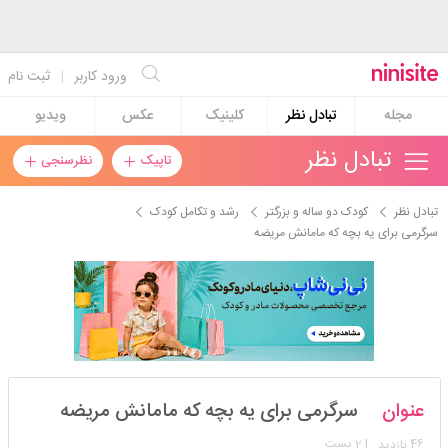
ورود کاربر
|
ثبت نام
مجله
تبادل نظر
کلینیک
عکس
ویدیو
تبادل نظر
تاپیک
نظرسنجی
تبادل نظر
کودک دو ساله و بزرگتر
رشد و تکامل کودک
سرگرمی برای یه بچه که مامانش مریضه
چاخان_اعظم۱
عنوان
سرگرمی برای یه بچه که مامانش مریضه
استارتر
مدیر
46
| 2 پست
بازدید