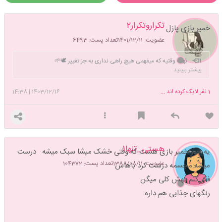
تکراروتکرار۲
خمیر بازی پازل
عضویت: 1401/12/11
تعداد پست: 6493
بُهت وقتیه که میفهمی هیچ راهی نداری به جز تغییر 🕊🌱
بیشتر ببینید
1
نفر لایک کرده اند ...
1403/12/16
|
14:38
هستی_تنها1
یه جور خمیر بازی هست که وقتی خشک میشا سبک میشه درست
عضویت: 1388/08/11
تعداد پست: 104372
میشه مجسمه درست کرد باهاس
فکر کنم بهش کلی میگن
رنگهای جذابی هم داره