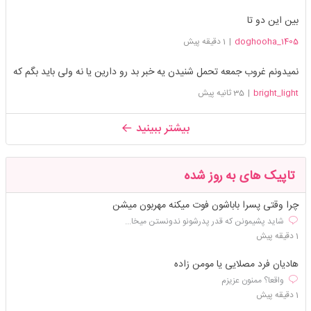
بین این دو تا
doghooha_1405
|
1 دقیقه پیش
نمیدونم غروب جمعه تحمل شنیدن یه خبر بد رو دارین یا نه ولی باید بگم که
bright_light
|
35 ثانیه پیش
بیشتر ببینید
تاپیک های به روز شده
چرا وقتی پسرا باباشون فوت میکنه مهربون میشن
شاید پشیمونن که قدر پدرشونو ندونستن میخا...
1 دقیقه پیش
هادیان فرد مصلایی یا مومن زاده
واقعا؟ ممنون عزیزم
1 دقیقه پیش