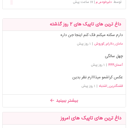
توسط
دلبرخودم_م
|
17 ساعت پیش
داغ ترین های تاپیک های 2 روز گذشته
دارم سکته میکنم فک کنم اینجا جن داره
مامان_دلارام_کوروش
|
1 روز پیش
چهل سالگی
آسمان444
|
1 روز پیش
عکس کراشمو میذااارم نظر بدین
قشنگترین_اشتباه
|
1 روز پیش
بیشتر ببینید
داغ ترین های تاپیک های امروز