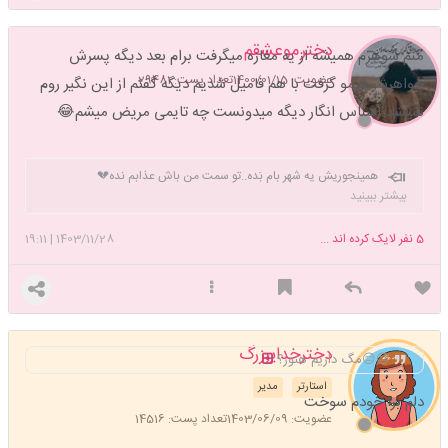
دخترموعشقم
منم شوهرم همیشه از یه مغازه میگرفت برام بعد دیگه پسرش
عضویت: 1400/01/15
تعداد پست: 29481
خواهرشوهرمو گرفت با هم فامیل شدیم دیگه گفتم از این نگیر روم
نمیشد آشناس انگار دیگه میدونست چه تایمی مریض میشم😂
همینجوریش یه شهر بام بَده..تو سمت من باش عذابم نده💔
🎶🎶🎶🎶🎶🎶🎶🎶🎶🎶🎶🎶🎶 یکروز بالاخره آخرین کسی که تو رو
بیشتر ببینید
میشناسه میمیره! و خاطرت برای همیشه فراموش میشه....! پس از زندگیت لذت
ببر❣️
5
نفر لایک کرده اند ...
1403/11/28
|
19:11
دخترخدایبزرگ
😐😑مگ داریم هنوز؟
استارتر
مدیر
دلم برا خودم سوخت
عضویت: 1403/06/09
تعداد پست: 14516