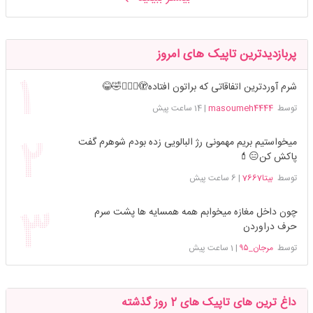
پربازدیدترین تاپیک های امروز
شرم آوردترین اتفاقاتی که براتون افتاده🫣🤦🏻‍♀️🤣😂
توسط
masoumeh4444
|
14 ساعت پیش
میخواستیم بریم مهمونی رژ البالویی زده بودم شوهرم گفت
پاکش کن😑💄
توسط
بیتا7667
|
6 ساعت پیش
چون داخل مغازه میخوابم همه همسایه ها پشت سرم
حرف دراوردن
توسط
مرجان_۹۵
|
1 ساعت پیش
داغ ترین های تاپیک های 2 روز گذشته