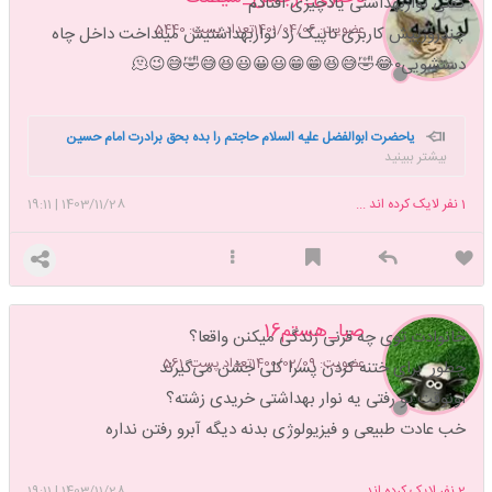
گفتی نواربهداشتی یادچیزی افتادم
عضویت: 1401/04/06
تعداد پست: 5440
چندروزپیش کاربری تاپیک زد نواربهداشتیش مینداخت داخل چاه
دستشویی۰😂🤣😅😆😁😁😃😀😃😆😅🤣😅😉🫠
یاحضرت ابوالفضل علیه السلام حاجتم را بده بحق برادرت امام حسین
بیشتر ببینید
علیه السلام خواهش میکنم آقاجان منتظرم🥺🥺.دکتر انوشه میگه:اعتمادالمثنی
نداره✋️یاحضرت ابوالفضل عباس(ع)حاجت دارم شفاعتم کن.دلم اسیر چَشی
1
نفر لایک کرده اند ...
1403/11/28
|
19:11
بی که هیچ وفا ناشت.
صبا_هستم16
خانوادت توی چه قرنی زندگی میکنن واقعا؟
عضویت: 1400/02/09
تعداد پست: 561
چطور برای ختنه کردن پسرا کلی جشن می‌گیرند
اونوقت تو رفتی یه نوار بهداشتی خریدی زشته؟
خب عادت طبیعی و فیزیولوژی بدنه دیگه آبرو رفتن نداره
2
نفر لایک کرده اند ...
1403/11/28
|
19:11