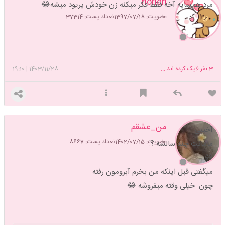
norieh
مرد همسایه آخه فقط فکر میکنه زن خودش پریود میشه😂
عضویت: 1397/07/18
تعداد پست: 37314
3
نفر لایک کرده اند ...
1403/11/28
|
19:10
من_عشقم
آخییی
عضویت: 1402/07/15
تعداد پست: 8667
مامانت چند سالشه ؟.
😄
میگفتی قبل اینکه من بخرم آبرومون رفته
چون خیلی وقته میفروشه 😂