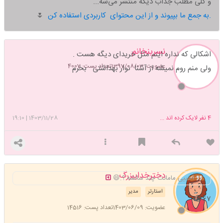
و کلی مطلب جذاب دیگه منتشر می‌شه...
به جمع ما بپیوند و از این محتوای کاربردی استفاده کن.
🌷
نسرینخانم
اشکالی که نداره اینم مثل خریدای دیگه هست .
عضویت: 1397/08/03
تعداد پست: 4007
ولی منم روم نمیشه از آشنا نوار بهداشتی بخرم
4
نفر لایک کرده اند ...
1403/11/28
|
19:10
دخترخدایبزرگ
آخییی مامانت چند سالشه ؟.😄
استارتر
مدیر
۶۷😭
عضویت: 1403/06/09
تعداد پست: 14516