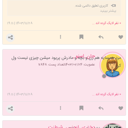
کاربری تعلیق دائمی شده.
بیشتر ببینید
0
نفر لایک کرده اند ...
1403/11/28
|
19:11
جان_اسنو_
مرد همسایه هم زن و بچه و مادرش پریود میشن چیزی نیست ول
عضویت: 1403/02/24
تعداد پست: 7848
کن
0
نفر لایک کرده اند ...
1403/11/28
|
19:11
دختری_ازجنس_شیطنت