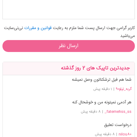
کاربر گرامی جهت ارسال پست شما ملزم به رعایت
قوانین و مقررات
نی‌نی‌سایت
می‌باشید
ارسال نظر
جدیدترین تاپیک های 2 روز گذشته
شما هم فیل ترشکناتون وصل نمیشه
گربه_تپلو۹۰
|
1 دقیقه پیش
هر آدمی نمیتونه من و خوشحال کنه
fatemehss_ss_
|
8 دقیقه پیش
درخواست تعلیق
nilou80
|
8 دقیقه پیش