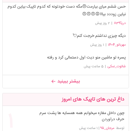
حس ششم میای بیارمت😠مگه دست خودتونه که کدوم تاپیک بیاین کدوم
نیاین زوددد بیااا😡😠😠😠
دریآ839
|
2 روز پیش
دیگه چیزی نداشتم خرجت کنم💘
مهربانو_1404
|
1 روز پیش
پسره تو ماشین منو دیت اول دستمالی کرد و رفته
شاتوت_نمکی
|
5 ساعت پیش
بیشتر ببینید
داغ ترین های تاپیک های امروز
چون داخل مغازه میخوابم همه همسایه ها پشت سرم
حرف دراوردن
توسط
مرجان_۹۵
|
1 ساعت پیش