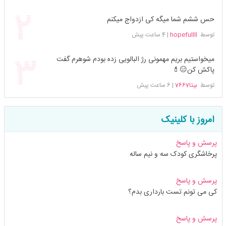
حس ششم شما میگه کی ازدواج میکنم
توسط
hopefullll
|
4 ساعت پیش
میخواستیم بریم مهمونی رژ البالویی زده بودم شوهرم گفت
پاکش کن😑💄
توسط
بیتا7667
|
6 ساعت پیش
امروز با کلینیک
پرسش و پاسخ
پرخاشگری کودک سه و نیم ساله
پرسش و پاسخ
کی می تونم تست بارداری بدم؟
پرسش و پاسخ