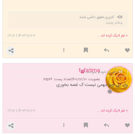
کاربری تعلیق دائمی شده.
بیشتر ببینید
0
نفر لایک کرده اند ...
1403/11/28
|
19:12
f_fatima
دلم برا خودم سوخت
عضویت: 1401/12/10
تعداد پست: 3576
ول کن چیز مهمی نیست ک غصه بخوری
0
نفر لایک کرده اند ...
1403/11/28
|
19:12