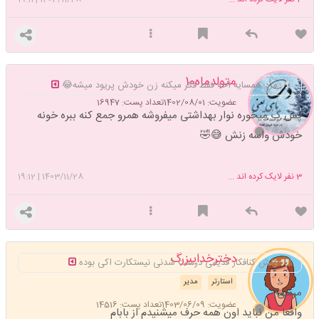
متولدماه10
مرد همسایه آخه فقط فکر میکنه زن خودش پریود میشه😂
عضویت: 1402/08/01
تعداد پست: 16947
پس گ میخوره نوار بهداشتی میفروشه همرو جمع کنه ببره خونه
خودش واسه زنش 😅🤣
3
نفر لایک کرده اند ...
1403/11/28
|
19:12
دخترخدایبزرگ
ولش کنافکار قدیمی درست شدنی نیستکارت اکی بوده
استارتر
مدیر
مرسی
عضویت: 1403/06/09
تعداد پست: 14516
واقعا من نباید اون همه حرف میشنیدم از بابام