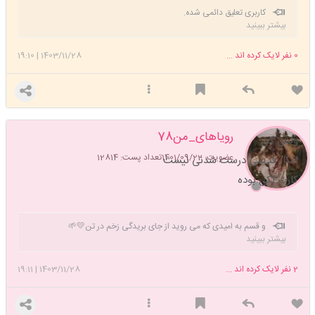
کاربری تعلیق دائمی شده.
بیشتر ببینید
0
نفر لایک کرده اند ...
1403/11/28
|
19:10
رویاهای_من78
ولش کن
عضویت: 1401/09/22
تعداد پست: 12814
افکار قدیمی درست شدنی نیست
کارت اکی بوده
و قسم به امیدی که می روید از جای بریدگی زخم در تن💛🌱
بیشتر ببینید
2
نفر لایک کرده اند ...
1403/11/28
|
19:11