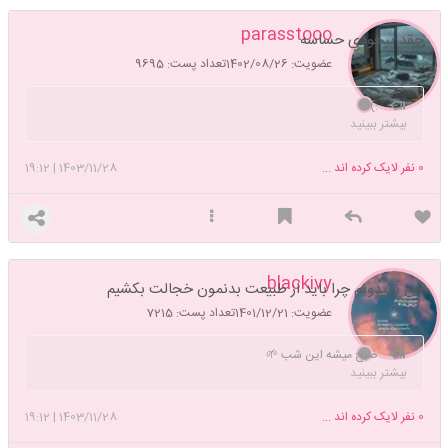
parasstooo
چقد ببخودی حساسه
عضویت: 1402/08/26
تعداد پست: 9695
:)
بیشتر ببینید
0
نفر لایک کرده اند ...
1403/11/28
|
19:12
blackivy
من نمیدونم چرا باید از طبیعت بدنمون خجالت بکشیم
عضویت: 1401/12/21
تعداد پست: 7215
صبح میشه این شب 🌱
بیشتر ببینید
0
نفر لایک کرده اند ...
1403/11/28
|
19:12