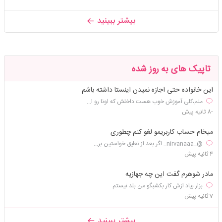
بیشتر ببینید
تاپیک های به روز شده
این خانواده حتی اجازه نمیدن اینستا داشته باشم
منم،کلی آموزش خوب هست داخلش که اونا رو ا...
-8 ثانیه پیش
میخام حساب کاربریمو لغو کنم چطوری
@_nirvanaaa_ اگر بعد از تعلیق خواستین بر...
4 ثانیه پیش
مادر شوهرم گفت این چه جهازیه
بزار بیاد ازش کار بکشبگو من بلد نیستم
7 ثانیه پیش
بیشتر ببینید