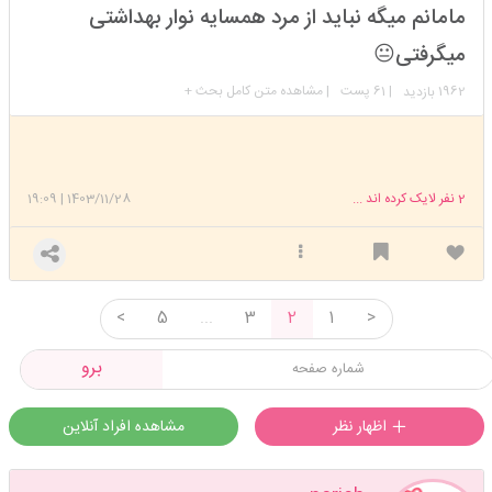
مدیر
مامانم میگه نباید از مرد همسایه نوار بهداشتی
عضویت: 1403/06/09
تعداد پست: 14516
میگرفتی😐
1962
| 61 پست
| مشاهده متن کامل بحث +
بازدید
همسایمون مغازه داره نزدیکمون منم رفتم ازش خریدم
وقتی اومدم انقد سرم داد زدن که چرا اینکارو کردی آبرومون بردی😐
2
نفر لایک کرده اند ...
1403/11/28
|
19:09
کاربری تعلیق دائمی شده.
بیشتر ببینید
<
5
...
3
2
1
>
برو
اظهار نظر
مشاهده افراد آنلاین