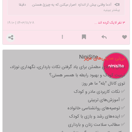
آدما وقتی بیش از اندازه اصرار میکنن که یه چیزئ هستن. دقیقا
بیشتر ببینید
همون چیز نیستن
3
نفر لایک کرده اند ...
1403/11/28
|
19:10
NiniSite
نی‌نی سایتی‌های عزیز
دنبال یه جای مطمئن برای یاد گرفتن نکات بارداری، نگهداری نوزاد،
تربیت کودک و بهبود رابطه با همسر هستی؟
توی کانال "بله" ما هر روز:
✅ نکات کاربردی مادر و کودک
✅ آموزش‌های تربیتی
✅ توصیه‌های روانشناسی خانواده
✅ ایده‌های رشد و بازی با کودک
✅ مطالب سلامت زنان و بارداری