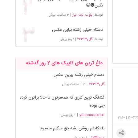
بگین🌚😂
توسط
بلوپ_نت_نیاز
|
3 ساعت پیش
دستام خیلی زشته بیاین عکس
توسط
گلی۲۲۳۱۳
|
1 روز پیش
داغ ترین های تاپیک های 2 روز گذشته
دستام خیلی زشته بیاین عکس
گلی۲۲۳۱۳
|
23 ساعت پیش
قشنگ ترین کاری که همسرتون تا حالا براتون کرده
چی بوده
yasnaaaakord
|
1 روز پیش
19:10
|
1403/
تا تکلیفم روشن بشه دق میکنم میمیرم
دلسا۱۳۹۹
|
1 روز پیش