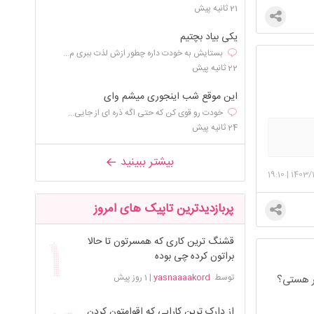
21 ثانیه پیش
یکی بیاد بچتیم
بستایش به خودت داره چطور ازش لذت ببری م...
22 ثانیه پیش
این موقع شب اینجوری میشم وای
خودت رو قوی کن که حتی اگه ذره ای از جایی...
24 ثانیه پیش
بیشتر ببینید
19:10
|
1403/
پربازدیدترین تاپیک های امروز
قشنگ ترین کاری که همسرتون تا حالا
براتون کرده چی بوده
توسط
yasnaaaakord
|
1 روز پیش
سر هستی؟
از دارک ترین کارایی که اقوامتون کردن