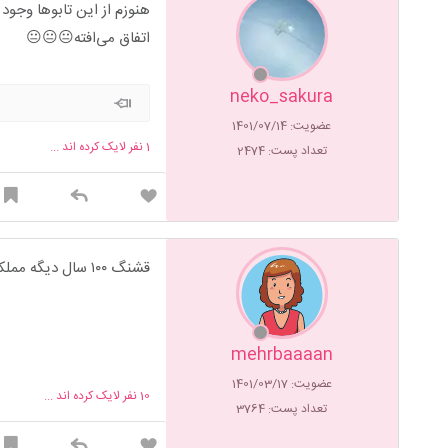
هنوزم از این تابوها وجود
اتفاق می‌افته😐😐😐
neko_sakura
عضویت: 1401/07/14
1
نفر لایک کرده اند ...
تعداد پست: 2474
قشنگ ۱۰۰ سال دیگه مملکتمون کار داره
mehrbaaaan
عضویت: 1401/03/17
10
نفر لایک کرده اند ...
تعداد پست: 3764