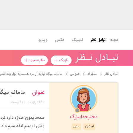
مجله
تبادل نظر
کلینیک
عکس
ویدیو
تبـادل نـظر
تاپیک
نظرسنجی
تبادل نظر
متفرقه
عمومی
مامانم میگه نباید از مرد همسایه نوار بهداش
عنوان
مامانم میگه
1962
| 61 پست
بازدید
دخترخدایبزرگ
همسایمون مغازه داره نزد
وقتی اومدم انقد سرم داد 
استارتر
مدیر