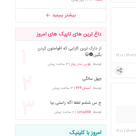
بیشتر ببینید
داغ ترین های تاپیک های امروز
از دارک ترین کارایی که اقوامتون کردن
بگین🌚😂
19:10
|
1403/
توسط
بلوپ_نت_نیاز
|
3 ساعت پیش
چهل سالگی
توسط
آسمان444
|
3 ساعت پیش
ح س ششم لطفا اگه راستی بیا
توسط
smaillllll
|
2 ساعت پیش
19:10
|
1403/
امروز با کلینیک