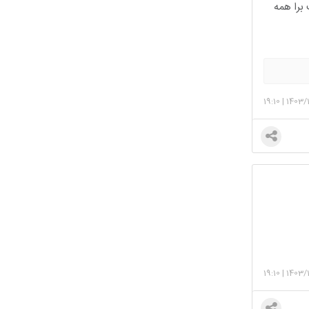
 برا همه
19:10
|
1403/
19:10
|
1403/