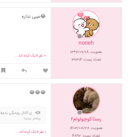
😂عیبی نداره
norieh
عضویت: 1397/07/18
0
نفر لایک کرده اند ...
تعداد پست: 37314
😂😂😂
ی کانال روزمرگی زدمhttps://eitaa.com/zendegizahra
رستاکوچولوام۲
بیشتر ببینید
عضویت: 1403/08/28
1
نفر لایک کرده اند ...
تعداد پست: 4892