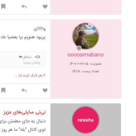
وااااای
پریود هنوزم برا بعضیا عا
oooosimabano
متاهل❤️
بیشتر ببینید
عضویت: 1402/03/05
تعداد پست: 14117
6
نفر لایک کرده اند ...
نی‌نی سایتی‌های عزیز
دنبال یه جای مطمئن برای 
توی کانال "بله" ما هر روز: