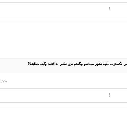
عکستو ب بقیه نشون میدادم میگفتم توی عکس بدافتاده وگرنه جذابه😒
11/28