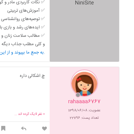
✅ نکات کاربردی مادر و ک
NiniSite
✅ آموزش‌های تربیتی
✅ توصیه‌های روانشناسی خ
✅ ایده‌های رشد و بازی ب
✅ مطالب سلامت زنان و ب
و کلی مطلب جذاب دیگه من
به جمع ما بپیوند و از این محتوای کاربردی استفاده کن.
چ اشکالی داره
rahaaaa6767
عضویت: 1398/06/08
0
نفر لایک کرده اند ...
تعداد پست: 22796