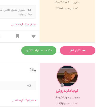
عضویت: 1403/06/09
تعداد پست: 14516
کاربری تعلیق دائمی شد
بیشتر ببینید
2
نفر لایک کرده اند ...
اظهار نظر
مشاهده افراد آنلاین
وا😐
کیجامازندرونی
عضویت: 1402/09/22
0
نفر لایک کرده اند ...
تعداد پست: 11844