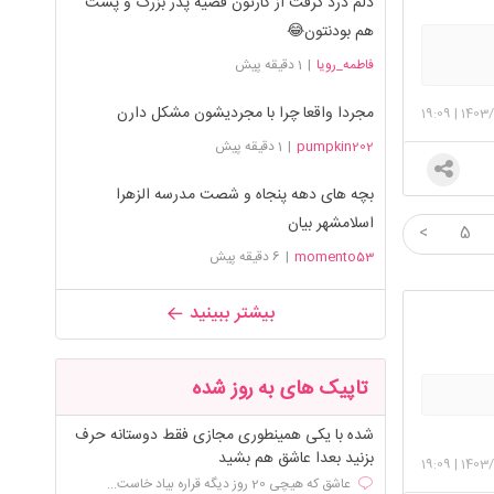
دلم درد گرفت از کارتون قضیه پدر بزرگ و پشت
هم بودنتون😂
فاطمه_رویا
|
1 دقیقه پیش
مجردا واقعا چرا با مجردیشون مشکل دارن
19:09
|
1403/
pumpkin202
|
1 دقیقه پیش
بچه های دهه پنجاه و شصت مدرسه الزهرا
اسلامشهر بیان
<
5
momento53
|
6 دقیقه پیش
بیشتر ببینید
تاپیک های به روز شده
شده با یکی همینطوری مجازی فقط دوستانه حرف
بزنید بعدا عاشق هم بشید
19:09
|
1403/
عاشق که هیچی 20 روز دیگه قراره بیاد خاست...