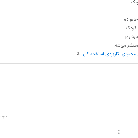
ودک
انواده
ا کودک
ارداری
تشر می‌شه...
🌷
11/28