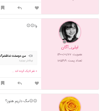
وا😐😐
لیلی_آگان
عضویت: 1400/01/22
من دوستت نداشتم؟من 
بیشتر ببینید
تعداد پست: 125419
0
نفر لایک کرده اند ...
😐😑مگ داریم هنوز؟