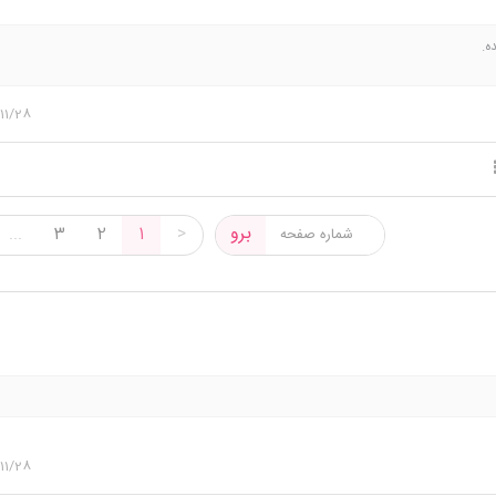
ه.
11/28
برو
...
3
2
1
>
11/28