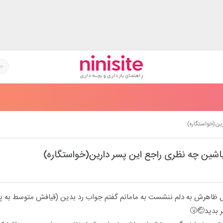
ین(خواستگاره)
باشین چه نظری راجع این پسر دارین(خواستگاره)
 ظاهرش به دلم ننشست به مامانم گفتم جواب رد بدین (قیافش متوسط به پای
 بدید🤕🤧