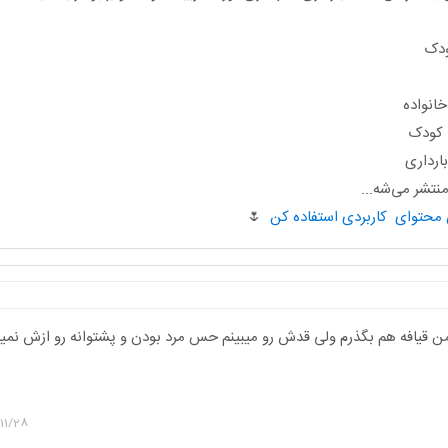
ودک
انواده
ا کودک
ارداری
تشر می‌شه...
🌷
 قیافه هم بگذرم ولی قدش رو میبینم حس مرد بودن و پشتوانه رو ازش نمیگ
11/28