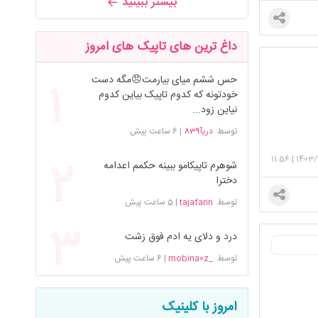
بیشتر ببینید
داغ ترین های تاپیک های امروز
حس ششم میای بیارمت😠مگه دست
خودتونه که کدوم تاپیک بیاین کدوم
نیاین زود...
توسط
دریآ839
|
6 ساعت پیش
11:56
|
1403/
شوهرم تاپیکامو ببینه حکمم اعدامه
دخترا
توسط
tajafarin
|
5 ساعت پیش
درد و دلای یه ادم فوق زشت
توسط
_mobina0z
|
6 ساعت پیش
امروز با کلینیک