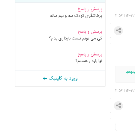
پرسش و پاسخ
11:56
|
1403/
پرخاشگری کودک سه و نیم ساله
پرسش و پاسخ
کی می تونم تست بارداری بدم؟
پرسش و پاسخ
آیا باردار هستم؟
ܢ̣ࡐ‌ࡅ߭ܩܢ
ورود به کلینیک
11:56
|
1403/