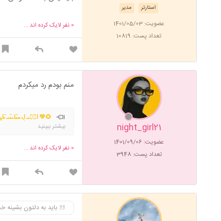
استارتر
مدیر
عضویت: 1401/05/03
0
نفر لایک کرده اند ...
تعداد پست: 10819
منم بودم رد میکردم
🌻💚 ߊ‌ܭَܝ‌ ߊ‌ܢܚࡅ߳ߊ‌ܝ‌ࡅ߳ܝ‌ ࡅ߳ߊ
night_girl21
بیشتر ببینید
ܫߊ‌ܢܚ݅ܧࡅ߳ܩܢ ࡐ‌ܢ̣ܝ‌ߊ‌ܨ ܣܩܘ ܥ݆ࡅ࡙ܝ̇‌
عضویت: 1401/09/06
0
نفر لایک کرده اند ...
تعداد پست: 3948
باید به دلتون بشینه