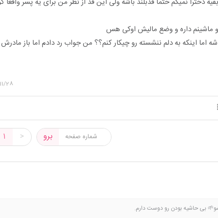
ث بقیه دخترا نمیگم حتما قدبلند باشه ولی این قد از نظر من برای یه پسر واقعا 
ه اما اینکه به دلم ننشسته رو چیکار کنم؟؟ من جواب رد دادم اما باز مادرش
11/28
برو
1
>
شو🌱 بی حاشیه بودن رو دوست دارم.