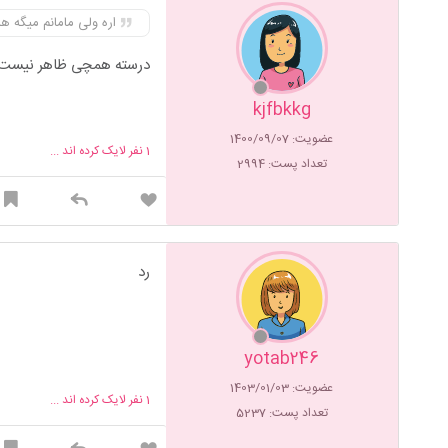
اره ولی مامانم میگه ه
درسته همچی ظاهر نیست.و
kjfbkkg
عضویت: 1400/09/07
1
نفر لایک کرده اند ...
تعداد پست: 2994
رد
yotab246
عضویت: 1403/01/03
1
نفر لایک کرده اند ...
تعداد پست: 5237