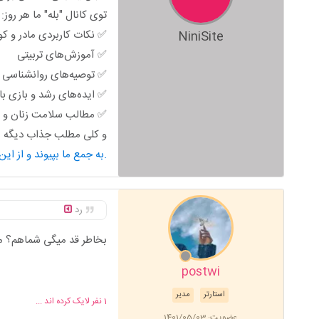
توی کانال "بله" ما هر روز:
✅ نکات کاربردی مادر و ک
NiniSite
✅ آموزش‌های تربیتی
✅ توصیه‌های روانشناسی خ
✅ ایده‌های رشد و بازی ب
✅ مطالب سلامت زنان و ب
و کلی مطلب جذاب دیگه من
به جمع ما بپیوند و از این محتوای کاربردی استفاده کن.
رد
بخاطر قد میگی شماهم؟ من
postwi
استارتر
مدیر
1
نفر لایک کرده اند ...
عضویت: 1401/05/03