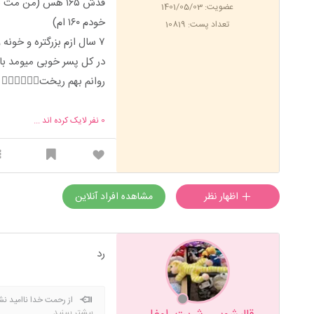
قدش ۱۶۵ هس (من م
عضویت: 1401/05/03
خودم ۱۶۰ ام)
تعداد پست: 10819
۷ سال ازم بزرگتره و خونه و ماشینم داره و وضع مالیش اوکی هس
در کل پسر خوبی میومد باش
روانم بهم ریخت🤦🏻‍♀️🤦🏻‍♀️
0
نفر لایک کرده اند ...
اظهار نظر
مشاهده افراد آنلاین
رد
از رحمت خدا ناامید ن
بیشتر ببینید