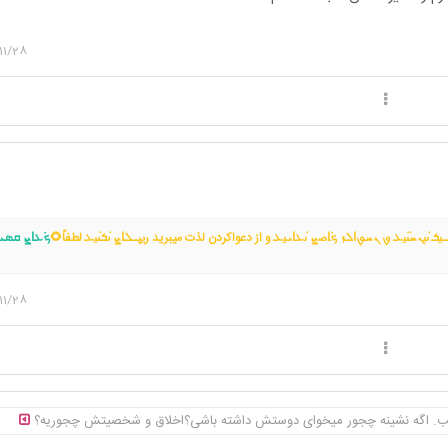
11/28
‌ܝ݆ߺࡅ࡙ܭ ࡅ߭ࡅ࡙ܢܚࡅ߳ࡅ࡙ܥ‌‌ ࡐ‌ ܢܚࡐ‌ߊ‌ܠܙ ܟܿߊ‌ࡎܨ ࡅ߭ܥ‌‌ߊ‌ܝ‌ࡅ࡙ܥ‌‌ و از دعواکردن لذت میبرید رࡅ࡙ܝ݆ߺܠߊ‌ܨ ࡅ߭ܭࡅ߭ࡅ࡙ܥ‌‌ لطفاً🌻
ܟܿܥ‌‌ߊ‌ܨ ܩܣܝ‌
 ܢܚ݅ܭܝ‌ࡅ߳ߺߺܙ🌱💚
11/28
 خب. اگه نشینه چجور میخوای دوستش داشته باشی؟اخلاق و شخصیتش چجوریه؟