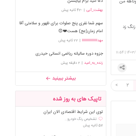
دعا کنید برام بیایننننن
کوتاهه من
بهشت_آبی
|
-42 ثانیه پیش
سهم شما نفری پنج صلوات برای ظهور و سلامتی آقا
 زنگ زد
امام زمان(عج) هست❤️😍
مهدااااااااااااااااا
|
22 ثانیه پیش
11:54
|
1403/
جزوه دوره سالیانه ریاضی انسانی حیدری
زنده_به_امید
|
2 دقیقه پیش
بیشتر ببینید
<
2
تاپیک های به روز شده
توی این شرایط اقتصادی الان ایران
تشخیص رنگ خودرو...
57 ثانیه پیش