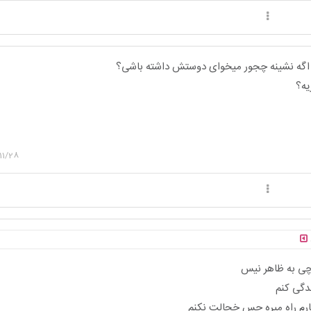
. اگه نشینه چجور میخوای دوستش داشته باشی؟
ه؟
11/28
 چی به ظاهر نیس
دگی کنم
نارم راه میره حس خجالت نکنم