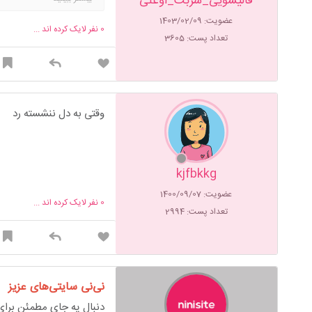
قالیشویی_شربت_اوغلی
عضویت: 1403/02/09
0
نفر لایک کرده اند ...
تعداد پست: 3605
وقتی به دل ننشسته رد
kjfbkkg
عضویت: 1400/09/07
0
نفر لایک کرده اند ...
تعداد پست: 2994
نی‌نی سایتی‌های عزیز
دنبال یه جای مطمئن برای 