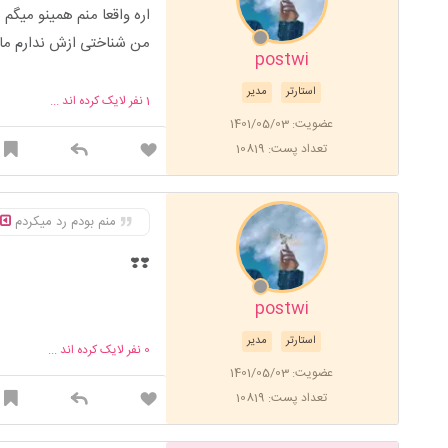
اره واقعا منم همینو میگم
من شناختی ازش ندارم ما
postwi
استارتر
مدیر
1
نفر لایک کرده اند ...
عضویت: 1401/05/03
تعداد پست: 10819
منم بودم رد میکردم
❣️❣️
postwi
استارتر
مدیر
0
نفر لایک کرده اند ...
عضویت: 1401/05/03
تعداد پست: 10819