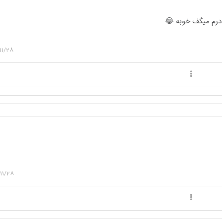
درم میگف خوبه 😂
11/28
11/28