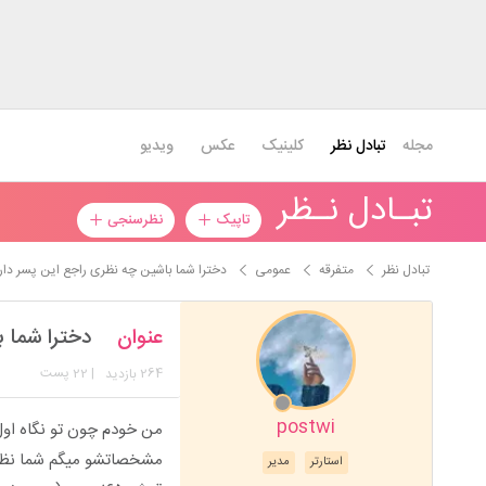
مجله
تبادل نظر
کلینیک
عکس
ویدیو
تبـادل نـظر
تاپیک
نظرسنجی
تبادل نظر
متفرقه
عمومی
دخترا شما باشین چه نظری راجع این پسر دار
عنوان
دخترا شما 
264
| 22 پست
بازدید
postwi
من خودم چون تو نگاه اول
مشخصاتشو میگم شما نظر
استارتر
مدیر