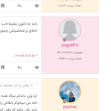
تعداد پست: 10819
باید به دلتون بشینه خب
اخلاق و شخصیتش چجوری
sogoli48
عضویت: 1400/03/31
0
نفر لایک کرده اند ...
تعداد پست: 18740
وقتی به دل ننشسته رد
اره ولی مامانم میگه همه
اخه من میخوام باهاش زن
postwi
باید یکی باشه که وقتی ک