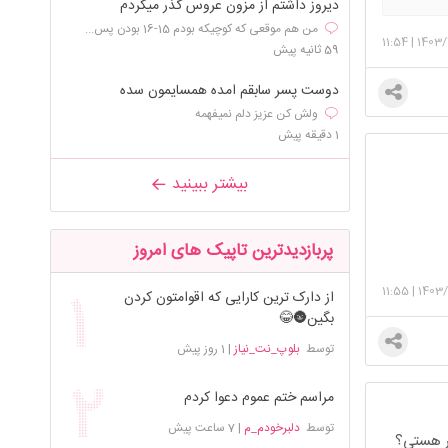
دیروز داشتم از مزون عروس گذر میکردم
من هم موقعی که کوچیکه بودم 15-16 بودن پس...
11:54
|
1403/
59 ثانیه پیش
دوست پسر سابقم امده همسایمون سده
ولش کن عزیز دلم نمیفهمه
1 دقیقه پیش
بیشتر ببینید
پربازدیدترین تاپیک های امروز
11:55
|
1403/
از دارک ترین کارایی که اقوامتون کردن
بگین🌚😂
توسط
بلوپ_نت_نیاز
|
1 روز پیش
مراسم ختم عموم دعوا کردم
توسط
دلبرخودم_م
|
7 ساعت پیش
سر هستی؟