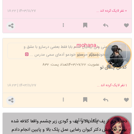
0
نفر لایک کرده اند ...
1403/11/27
|
18:22
_mohana_
خیلی منی ولی بیخیال شدم بابا فقط بعضی درسارو با عشق و
بیخیالی میخونم دیگه حوصله خودمو آدمای سمی مدرس ...
استارتر
مدیر
عضویت: 1403/07/22
تعداد پست: 832
کلاس چندی تو
1
نفر لایک کرده اند ...
1403/11/27
|
18:23
مامان جانان
دخترا من از پف پلک بالا و پف و گودی زیر چشمم واقعا کلافه شده
بودم 😭 پیش دکتر کیوان رضایی عمل پلک بالا و پایین انجام دادم