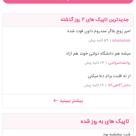
جدیدترین تاپیک های 2 روز گذشته
امیر زوج بلاگر سندروم داون فوت شده
uouououo
|
59 ثانیه پیش
میشه هم دانشگاه دولتی خوند هم ازاد
روانشناسروانیی
|
24 ثانیه پیش
از ته قلبت برام دعا میکنی
دختر_آگاهی86
|
29 ثانیه پیش
بیشتر ببینید
تاپیک های به روز شده
شب پنجشبه بود