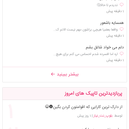
ندیدم تا حالا🤔
1 دقیقه پیش
همسایه باشعور
واقعا بعضیا هیچی براشون مهم نیست الانم ک...
1 دقیقه پیش
دلم می خواد شاغل بشم
اره اما افسرده شدم احساس می کنم برای هیچ...
1 دقیقه پیش
بیشتر ببینید
پربازدیدترین تاپیک های امروز
از دارک ترین کارایی که اقوامتون کردن بگین🌚😂
توسط
بلوپ_نت_نیاز
|
1 روز پیش