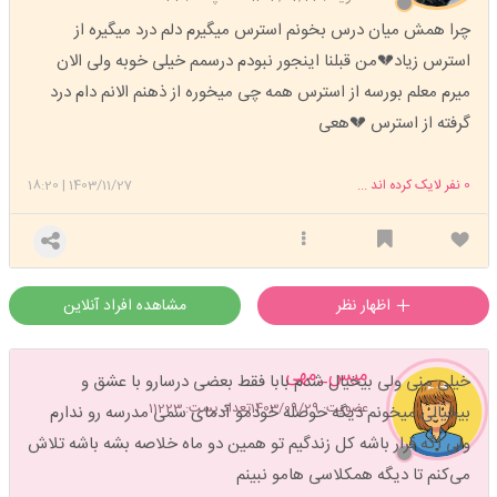
چرا همش میان درس بخونم استرس میگیرم دلم درد میگیره از
استرس زیاد💔من قبلنا اینجور نبودم درسمم خیلی خوبه ولی الان
میرم معلم بورسه از استرس همه چی میخوره از ذهنم الانم دام درد
گرفته از استرس 💔هعی
0
نفر لایک کرده اند ...
1403/11/27
|
18:20
اظهار نظر
مشاهده افراد آنلاین
میس_مهی
خیلی منی ولی بیخیال شدم بابا فقط بعضی درسارو با عشق و
عضویت: 1403/09/29
تعداد پست: 11223
بیخیالی میخونم دیگه حوصله خودمو آدمای سمی مدرسه رو ندارم
ولی اگه قرار باشه کل زندگیم تو همین دو ماه خلاصه بشه باشه تلاش
می‌کنم تا دیگه همکلاسی هامو نبینم