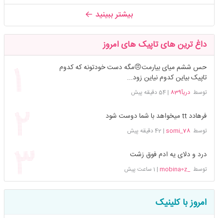
بیشتر ببینید
داغ ترین های تاپیک های امروز
حس ششم میای بیارمت😠مگه دست خودتونه که کدوم
تاپیک بیاین کدوم نیاین زود...
توسط
دریآ839
|
54 دقیقه پیش
فرهادد tt میخواهد با شما دوست شود
توسط
somi_78
|
42 دقیقه پیش
درد و دلای یه ادم فوق زشت
توسط
_mobina0z
|
1 ساعت پیش
امروز با کلینیک