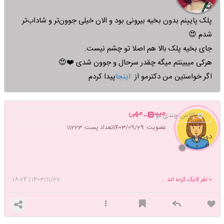
😊
پلک پایینم بدون بخیه بیرونی بود و الان خیلی جوون‌تر و شاداب‌تر
شدم 😍
جای بخیه پلک بالا هم اصلا تو چشم نیست.
هرکی میبینتم میگه چقدر سرحال و جوون شدی ❤️😍
اگر خواستین من دکترمو از
اینجا
پیدا کردم
میس_مهی
کلاس چندی تو
عضویت: 1403/09/29
تعداد پست: 11223
دوزارده
0
نفر لایک کرده اند ...
1403/11/27
|
18:24