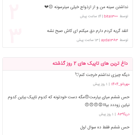
نداشتن سینه من و از ازذواج خیلی میترسونه 😔💔
توسط
bita1300
|
14 ساعت پیش
انقد گریه کردم دارم دق میکنم ای کاش صبح نشه
توسط
ayda1383
|
13 ساعت پیش
داغ ترین های تاپیک های 2 روز گذشته
دیگه چیزی نداشتم خرجت کنم💘
مهربانو_1404
|
1 روز پیش
حس ششم میای بیارمت😠مگه دست خودتونه که کدوم تاپیک بیاین کدوم
نیاین زوددد بیااا😡😠😠😠
دریآ839
|
1 روز پیش
حس ششم فقط ده سوال اول