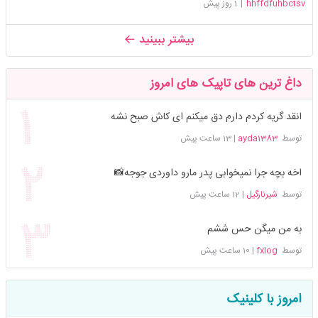
hhffdfuhbctsv
|
1 روز پیش
بیشتر ببینید
داغ ترین های تاپیک های امروز
انقد گریه کردم دارم دق میکنم ای کاش صبح نشه
توسط
ayda1383
|
13 ساعت پیش
اخه بچه جرا نمیخوابی پدر مارو داوردی جوجه📸
توسط
شیرنارگیل
|
12 ساعت پیش
به من میگن حس ششم
توسط
fxlog
|
10 ساعت پیش
امروز با کلینیک