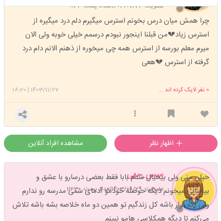
عضویت: 1403/07/22
تعداد پست: 832
چرا همش میان درس بخونم استرس میگیرم دلم درد میگیره از
استرس زیاد💔من قبلنا اینجور نبودم درسمم خیلی خوبه ولی الان
میرم معلم بورسه از استرس همه چی میخوره از ذهنم الانم دام درد
گرفته از استرس 💔هعی
0
نفر لایک کرده اند ...
1403/11/27
|
18:20
اظهار نظر
مشاهده افراد آنلاین
میس_مهی
خیلی منی ولی بیخیال شدم بابا فقط بعضی درسارو با عشق و
عضویت: 1403/09/29
تعداد پست: 11230
بیخیالی میخونم دیگه حوصله خودمو آدمای سمی مدرسه رو ندارم
ولی اگه قرار باشه کل زندگیم تو همین دو ماه خلاصه بشه باشه تلاش
می‌کنم تا دیگه همکلاسی هامو نبینم