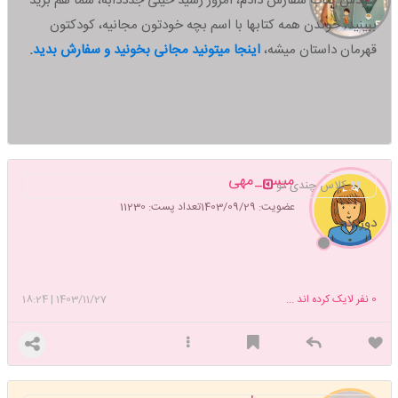
خودش کتاب سفارش دادم، امروز رسید خیلی جذذذابه، شما هم برید
ببینید،
خوندن همه کتابها با اسم بچه خودتون مجانیه، کودکتون
قهرمان داستان میشه،
اینجا میتونید مجانی بخونید و سفارش بدید
.
میس_مهی
کلاس چندی تو
عضویت: 1403/09/29
تعداد پست: 11230
دوزارده
0
نفر لایک کرده اند ...
1403/11/27
|
18:24