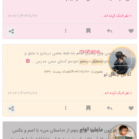
0
نفر لایک کرده اند ...
1403/11/27
|
18:22
_mohana_
خیلی منی ولی بیخیال شدم بابا فقط بعضی درسارو با عشق و
بیخیالی میخونم دیگه حوصله خودمو آدمای سمی مدرس ...
استارتر
مدیر
عضویت: 1403/07/22
تعداد پست: 832
کلاس چندی تو
1
نفر لایک کرده اند ...
1403/11/27
|
18:23
مامان الهام
بچه ها باورتون نمیشه! برای بچم از «داستان من» با اسم و عکس