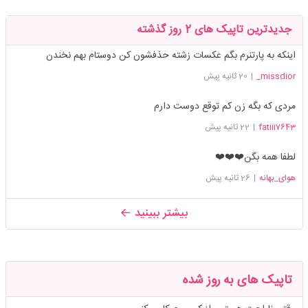
جدیدترین تاپیک های 2 روز گذشته
اینکه به پارتنرم بگم عکسات زشته حذفشون کن دوستام بهم نخندن
missdior_
|
20 ثانیه پیش
مردی که بگه زن کم توقع دوست دارم
fatiii7643
|
22 ثانیه پیش
لطفا همه بگن❤️❤️❤️
هوای_بهانه
|
26 ثانیه پیش
بیشتر ببینید
تاپیک های به روز شده