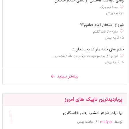
وقتی ناراحت هستین از کسی چیکار میکنین
مستقیم میگم
19 ثانیه پیش
شروع استغفار امام صادق💚
منم۲۰۰تا فعلا گفتم
25 ثانیه پیش
خانم های خانه دار که بچه ندارید
اتواع غذا و دسر درست میکنم حوصله داشته ب...
28 ثانیه پیش
بیشتر ببینید
پربازدیدترین تاپیک های امروز
برا برادر شوهر امشب رفتن خاستگاری
توسط
mafya2
|
16 ساعت پیش