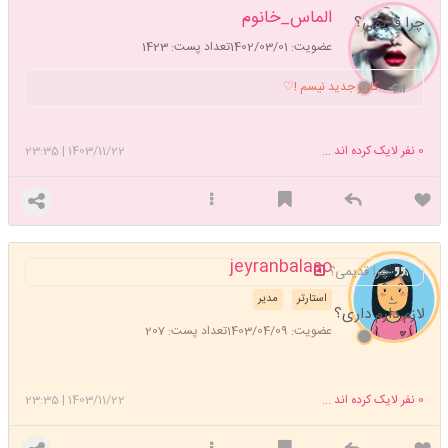
الماس_خانوم
چرا قدیمی؟
عضویت: 1402/03/01
تعداد پست: 1423
کاربر جدید نیسم !♡
0
نفر لایک کرده اند ...
1403/11/22
|
23:35
jeyranbalaso
چرا قدیمی؟
استارتر
مدیر
لازم دارم داری؟
عضویت: 1403/04/09
تعداد پست: 207
0
نفر لایک کرده اند ...
1403/11/22
|
23:35