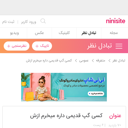
ورود کاربر
|
ثبت نام
مجله
تبادل نظر
کلینیک
عکس
ویدیو
تبادل نظر
تاپیک
نظرسنجی
تبادل نظر
متفرقه
عمومی
کسی گپ قدیمی داره میخرم ازش
jeyranbalaso
عنوان
کسی گپ قدیمی داره میخرم ازش
استارتر
مدیر
70
| 6 پست
بازدید