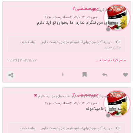
چیپسفلفلی2
ن فقط گروه
عضویت: 1402/01/11
تعداد پست: 4210
کجا میخوای من تلگرام ندارم اما بخوای تو ایتا دارم
من یه آدمِ موودی‌ام,اما توو هر موودی دوسِت دارم. واسه خوب
بیشتر ببینید
شدن مامانم میشه صلوات بفرستی💖
0
نفر لایک کرده اند ...
1403/11/22
|
23:39
چیپسفلفلی2
کجا میخوای من تلگرام ندارم اما بخوای تو ایتا دارم
عضویت: 1402/01/11
تعداد پست: 4210
واسه یکی از فامیلامونه
من یه آدمِ موودی‌ام,اما توو هر موودی دوسِت دارم. واسه خوب