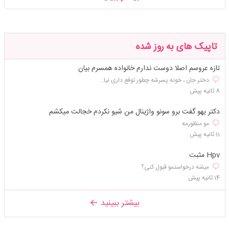
تاپیک های به روز شده
تازه عروسم اصلا دوست ندارم خانواده همسرم بیان
دختر جان ، خونه پسرشه چطور توقع داری نیا...
8 ثانیه پیش
دکتر یهو گفت برو سونو واژینال من شیو نکردم خجالت میکشم
مو منظورمه
11 ثانیه پیش
Hpv مثبت
میشه درخواستمو قبول کنی؟
14 ثانیه پیش
بیشتر ببینید