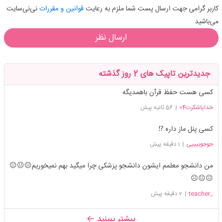
کاربر گرامی جهت ارسال پست شما ملزم به رعایت
قوانین و مقررات
نی‌نی‌سایت
می‌باشید
ارسال نظر
جدیدترین تاپیک های 2 روز گذشته
کسی هست حفظ قرآن باهمدیگه
خدایاشکرت04
|
56 ثانیه پیش
کسی پنل‌ ماز داره ⁉️
جوجوییییی
|
1 دقیقه پیش
من دانشجو معلمم ایشون دانشجو پزشکی چرا میگید بهم نمیخوریم😐😐😐
😐😐😐
_teacher
|
2 دقیقه پیش
بیشتر ببینید