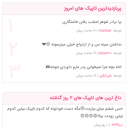
پربازدیدترین تاپیک های امروز
برا برادر شوهر امشب رفتن خاستگاری
توسط
mafya2
|
20 ساعت پیش
نداشتن سینه من و از ازذواج خیلی میترسونه 😔💔
توسط
bita1300
|
19 ساعت پیش
اخه بچه جرا نمیخوابی پدر مارو داوردی جوجه📸
توسط
شیرنارگیل
|
16 ساعت پیش
داغ ترین های تاپیک های 2 روز گذشته
حس ششم میای بیارمت😠مگه دست خودتونه که کدوم تاپیک بیاین کدوم
نیاین زوددد بیااا😡😠😠😠
دریآ839
|
1 روز پیش