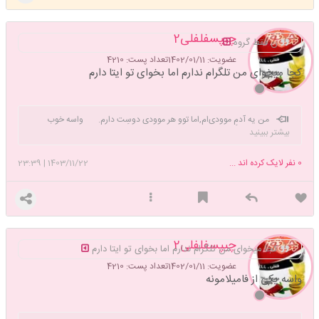
چیپسفلفلی2
ن فقط گروه
عضویت: 1402/01/11
تعداد پست: 4210
کجا میخوای من تلگرام ندارم اما بخوای تو ایتا دارم
من یه آدمِ موودی‌ام,اما توو هر موودی دوسِت دارم. واسه خوب
بیشتر ببینید
شدن مامانم میشه صلوات بفرستی💖
0
نفر لایک کرده اند ...
1403/11/22
|
23:39
چیپسفلفلی2
کجا میخوای من تلگرام ندارم اما بخوای تو ایتا دارم
عضویت: 1402/01/11
تعداد پست: 4210
واسه یکی از فامیلامونه