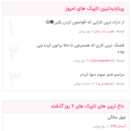
پربازدیدترین تاپیک های امروز
از دارک ترین کارایی که اقوامتون کردن بگین🌚😂
توسط
بلوپ_نت_نیاز
|
1 روز پیش
قشنگ ترین کاری که همسرتون تا حالا براتون کرده چی
بوده
توسط
yasnaaaakord
|
2 روز پیش
مراسم ختم عموم دعوا کردم
توسط
دلبرخودم_م
|
22 ساعت پیش
داغ ترین های تاپیک های 2 روز گذشته
چهل سالگی
آسمان444
|
1 روز پیش