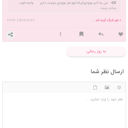
من یه آدمِ موودی‌ام,اما توو هر موودی دوسِت دارم. واسه خوب
بیشتر ببینید
شدن مامانم میشه صلوات بفرستی💖
0
نفر لایک کرده اند ...
1403/11/22
|
23:40
به روز رسانی
ارسال نظر شما
شکلک ها
آپلود فایل
اضافه کردن تصویر
نظر خود را وارد نمایید ...