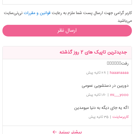
کاربر گرامی جهت ارسال پست شما ملزم به رعایت
قوانین و مقررات
نی‌نی‌سایت
می‌باشید
ارسال نظر
جدیدترین تاپیک های 2 روز گذشته
رفت🚶🏻‍♀️🚶🏻‍♀️
haaanaaaa
|
28 ثانیه پیش
دوربین در دستشویی عمومی
mi___yooo
|
-18 ثانیه پیش
اگه یه جای دیگه به دنیا میومدین
کاربرسایتت
|
35 ثانیه پیش
بیشتر ببینید