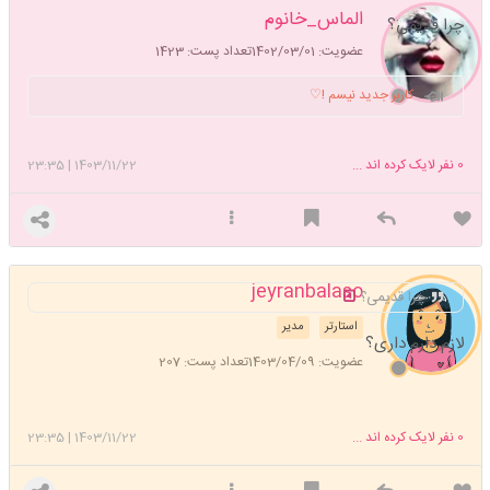
الماس_خانوم
چرا قدیمی؟
عضویت: 1402/03/01
تعداد پست: 1423
کاربر جدید نیسم !♡
0
نفر لایک کرده اند ...
1403/11/22
|
23:35
jeyranbalaso
چرا قدیمی؟
استارتر
مدیر
لازم دارم داری؟
عضویت: 1403/04/09
تعداد پست: 207
0
نفر لایک کرده اند ...
1403/11/22
|
23:35