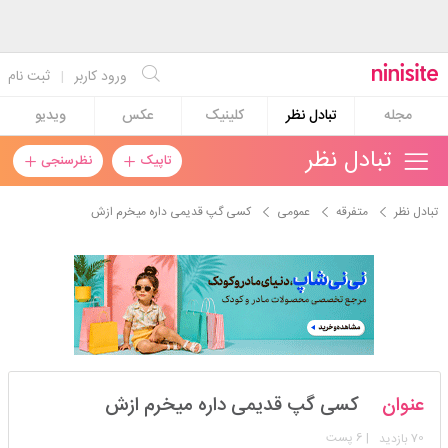
ورود کاربر
|
ثبت نام
مجله
تبادل نظر
کلینیک
عکس
ویدیو
تبادل نظر
تاپیک
نظرسنجی
تبادل نظر
متفرقه
عمومی
کسی گپ قدیمی داره میخرم ازش
jeyranbalaso
عنوان
کسی گپ قدیمی داره میخرم ازش
استارتر
مدیر
70
| 6 پست
بازدید