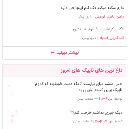
دارم سکته میکنم فک کنم اینجا جن داره
مامان_دلارام_کوروش
|
1 روز پیش
عکس کراشمو میذااارم نظر بدین
قشنگترین_اشتباه
|
1 روز پیش
بیشتر ببینید
داغ ترین های تاپیک های امروز
حس ششم میای بیارمت😠مگه دست خودتونه که کدوم
تاپیک بیاین کدوم نیاین زود...
توسط
دریآ839
|
22 ساعت پیش
دیگه چیزی نداشتم خرجت کنم💘
توسط
مهربانو_1404
|
9 ساعت پیش