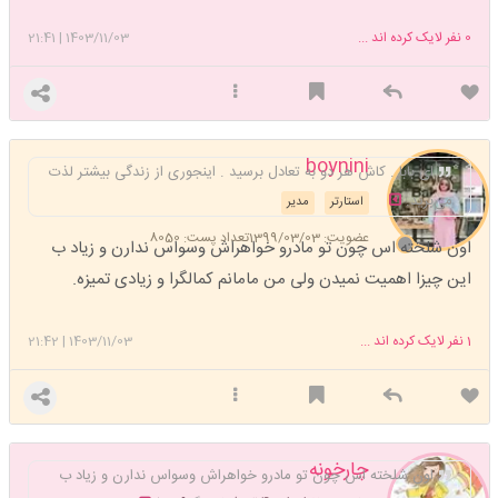
0
نفر لایک کرده اند ...
1403/11/03
|
21:41
boynini
ای بابا . کاش هر دو به تعادل برسید . اینجوری از زندگی بیشتر لذت
می‌برید.
استارتر
مدیر
عضویت: 1399/03/03
تعداد پست: 8050
اون شلخته اس چون تو مادرو خواهراش وسواس ندارن و زیاد ب
این چیزا اهمیت نمیدن ولی من مامانم کمالگرا و زیادی تمیزه.
1
نفر لایک کرده اند ...
1403/11/03
|
21:42
چارخونه
اون شلخته اس چون تو مادرو خواهراش وسواس ندارن و زیاد ب