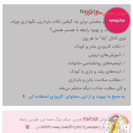
NiniSite
نی‌نی سایتی‌های عزیز
دنبال یه جای مطمئن برای یاد گرفتن نکات بارداری، نگهداری نوزاد،
تربیت کودک و بهبود رابطه با همسر هستی؟
توی کانال "بله" ما هر روز:
✅ نکات کاربردی مادر و کودک
✅ آموزش‌های تربیتی
✅ توصیه‌های روانشناسی خانواده
✅ ایده‌های رشد و بازی با کودک
✅ مطالب سلامت زنان و بارداری
و کلی مطلب جذاب دیگه منتشر می‌شه...
به جمع ما بپیوند و از این محتوای کاربردی استفاده کن.
🌷
چارخونه
اصن براش مهم نیس.هرچی میگم میگ همه این طورین رابطه
عضویت: 1402/10/07
تعداد پست: 5329
کثیفکاری دارع برا همین راضی نمیشم رابطه داشته باش ...