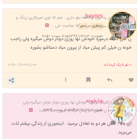
boynini
توی این یه مورد واااااقعا حق داری . منم که توی تمیزکاری زرنگ و
جدی نیستم روی این مورد و کلا نجاست خی ...
استارتر
مدیر
عضویت: 1399/03/03
تعداد پست: 8050
ن کلن کثیفه.درمورد خودش نها روزی دوبار دوش میگیره ولی راجب
خونه ن.خیلی کم پیش میاد از بیرون میاد دستاشو بشوره
0
نفر لایک کرده اند ...
1403/11/03
|
21:40
چارخونه
ن کلن کثیفه.درمورد خودش نها روزی دوبار دوش میگیره ولی
عضویت: 1402/10/07
تعداد پست: 5329
راجب خونه ن.خیلی کم پیش میاد از بیرون میاد دست ...
ای بابا . کاش هر دو به تعادل برسید . اینجوری از زندگی بیشتر لذت
می‌برید.