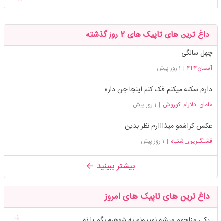
داغ ترین های تاپیک های 2 روز گذشته
چهل سالگی
آسمان444
|
1 روز پیش
دارم سکته میکنم فک کنم اینجا جن داره
مامان_دلارام_کوروش
|
1 روز پیش
عکس کراشمو میذااارم نظر بدین
قشنگترین_اشتباه
|
1 روز پیش
بیشتر ببینید
داغ ترین های تاپیک های امروز
یکی مزاحمم میشه نمیدونم به شوهرم بگم یا نه