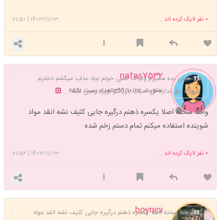
0
نفر لایک کرده اند ...
1403/11/03
|
21:50
nafas7532
خیلی بده منمیرم ولیاگ کسی خونم بیاد عذاب میکشم دخترم
عضویت: 1399/10/22
تعداد پست: 2591
بیچاره حق نداره کل اسباب بازیاشو بریزه زمین همه ...
واقعا سخته اصلا یکسره ذهنم درگیره جایی کثیف نشه انقد مواد
شوینده استفاده میکنم تمام دستم زخم شده
0
نفر لایک کرده اند ...
1403/11/03
|
21:56
boynini
واقعا سخته اصلا یکسره ذهنم درگیره جایی کثیف نشه انقد مواد