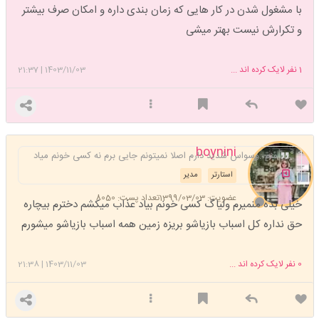
با مشغول شدن در کار هایی که زمان بندی داره و امکان صرف بیشتر
و تکرارش نیست بهتر میشی
1
نفر لایک کرده اند ...
1403/11/03
|
21:37
boynini
منم .وسواس شدید دارم اصلا نمیتونم جایی برم نه کسی خونم میاد
استارتر
مدیر
عضویت: 1399/03/03
تعداد پست: 8050
خیلی بده منمیرم ولیاگ کسی خونم بیاد عذاب میکشم دخترم بیچاره
حق نداره کل اسباب بازیاشو بریزه زمین همه اسباب بازیاشو میشورم
0
نفر لایک کرده اند ...
1403/11/03
|
21:38