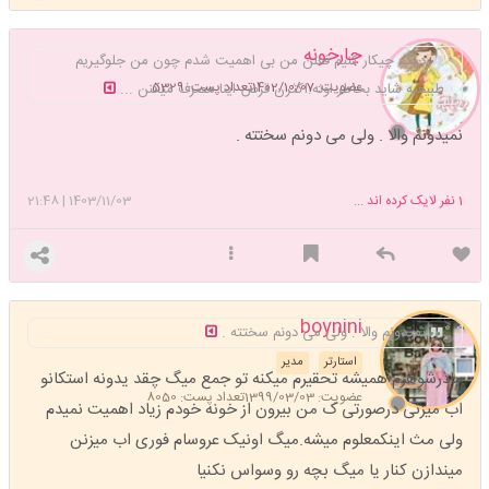
چارخونه
دیگ چیکار کنیم فعلن من بی اهمیت شدم چون من جلوگیریم
عضویت: 1402/10/07
تعداد پست: 5329
طبیعیه شاید بخاطر اونه.اکثرن قرص اینا مصرف میکنن ...
نمیدونم والا . ولی می دونم سختته .
1
نفر لایک کرده اند ...
1403/11/03
|
21:48
boynini
نمیدونم والا . ولی می دونم سختته .
استارتر
مدیر
مادرشوهرم همیشه تحقیرم میکنه تو جمع میگ چقد یدونه استکانو
عضویت: 1399/03/03
تعداد پست: 8050
اب میزنی درصورتی ک من بیرون از خونه خودم زیاد اهمیت نمیدم
ولی مث اینکمعلوم میشه.میگ اونیک عروسام فوری اب میزنن
میندازن کنار یا میگ بچه رو وسواس نکنیا