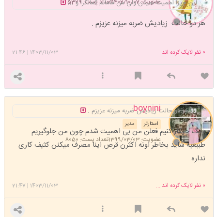
عضویت: 1402/10/07
تعداد پست: 5329
این چیزا اهمیت نمیدن ولی من مامانم کمالگرا و ...
هر دو حالت زیادیش ضربه میزنه عزیزم .
0
نفر لایک کرده اند ...
1403/11/03
|
21:46
boynini
هر دو حالت زیادیش ضربه میزنه عزیزم .
استارتر
مدیر
دیگ چیکار کنیم فعلن من بی اهمیت شدم چون من جلوگیریم
عضویت: 1399/03/03
تعداد پست: 8050
طبیعیه شاید بخاطر اونه.اکثرن قرص اینا مصرف میکنن کثیف کاری
نداره
0
نفر لایک کرده اند ...
1403/11/03
|
21:47