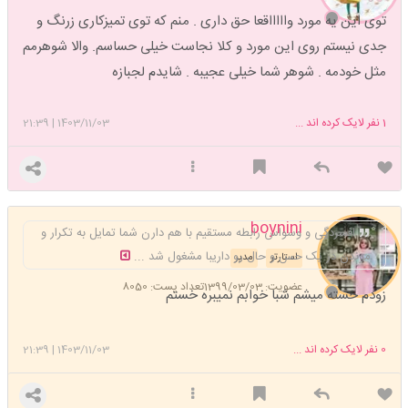
توی این یه مورد واااااقعا حق داری . منم که توی تمیزکاری زرنگ و
جدی نیستم روی این مورد و کلا نجاست خیلی حساسم. والا شوهرمم
مثل خودمه . شوهر شما خیلی عجیبه . شایدم لجبازه
1
نفر لایک کرده اند ...
1403/11/03
|
21:39
boynini
افسردگی و وسواس رابطه مستقیم با هم دارن شما تمایل به تکرار و
موندن در یک حس و حال رو داریبا مشغول شد ...
استارتر
مدیر
عضویت: 1399/03/03
تعداد پست: 8050
زودم خسته میشم شبا خوابم نمیبره خستم
0
نفر لایک کرده اند ...
1403/11/03
|
21:39