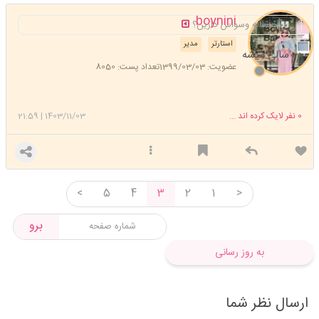
boynini
چنساله وسواس دارین؟
استارتر
مدیر
ده سالی میشه
عضویت: 1399/03/03
تعداد پست: 8050
0
نفر لایک کرده اند ...
1403/11/03
|
21:59
<
5
4
3
2
1
>
برو
به روز رسانی
ارسال نظر شما