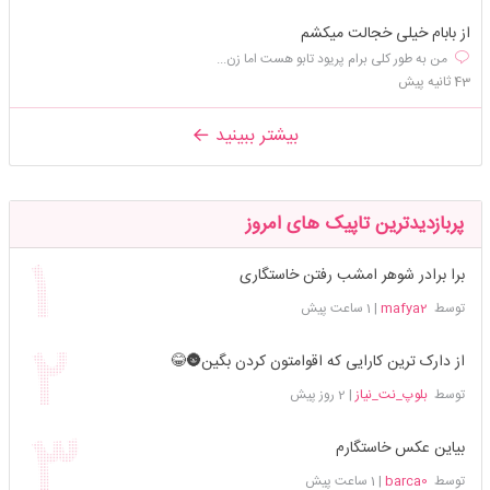
از بابام خیلی خجالت میکشم
من به طور کلی برام پریود تابو هست اما زن...
43 ثانیه پیش
بیشتر ببینید
پربازدیدترین تاپیک های امروز
برا برادر شوهر امشب رفتن خاستگاری
توسط
mafya2
|
1 ساعت پیش
از دارک ترین کارایی که اقوامتون کردن بگین🌚😂
توسط
بلوپ_نت_نیاز
|
2 روز پیش
بیاین عکس خاستگارم
توسط
barca0
|
1 ساعت پیش