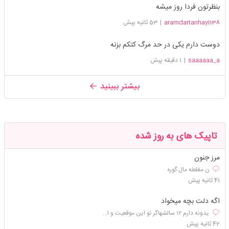
بنظرتون فردا روز میشه
aramdartanhayi138
|
53 ثانیه پیش
دوست دارم یکی در حد مرگ کتکم بزنه
saaaaaa_a
|
1 دقیقه پیش
بیشتر ببینید
تاپیک های به روز شده
مرز جنون
ن مغلطه مال گوره
41 ثانیه پیش
اگه دلت بچه میخواد
یدونه دارم ۱۲ سالشهاگر تو این موقعیت و ا...
42 ثانیه پیش