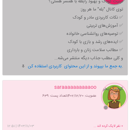
تربیت کودک و بهبود رابطه با همسر هستی؟
توی کانال "بله" ما هر روز:
✅ نکات کاربردی مادر و کودک
✅ آموزش‌های تربیتی
✅ توصیه‌های روانشناسی خانواده
✅ ایده‌های رشد و بازی با کودک
✅ مطالب سلامت زنان و بارداری
و کلی مطلب جذاب دیگه منتشر می‌شه...
به جمع ما بپیوند و از این محتوای کاربردی استفاده کن.
🌷
saraaaaaaaaaaoo
کوچیک بخر
عضویت: 1402/12/20
تعداد پست: 639
0
نفر لایک کرده اند ...
1403/11/03
|
12:51