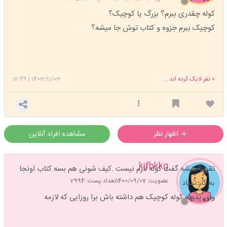
کوله چقدری ببرم؟ بزرگ یا کوچیک؟
کوچیک ببرم جزوه و کتاب توش جا میشه؟
0
نفر لایک کرده اند ...
1403/11/03
|
12:49
اظهار نظر
مشاهده افراد آنلاین
kjfbkkg
تقریباً میشه گفت کوله لازم نیست .کیف شونی هم بسه.کتاب اونجا
عضویت: 1400/09/07
تعداد پست: 2994
به کار نمیاد
ولی یدونه کوله کوچیک هم داشته باش برا روزایی که لازمه