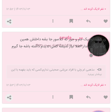
0
نفر لایک کرده اند ...
1403/11/03
|
12:52
sevda___00
ی کیف کوچیک جم و جور که کلاسور جا بشه داخلش همین
عضویت: 1400/06/11
تعداد پست: 4730
کوله بزرگ برندار اصلا نیاز نمیشه کسی ندیدم داشته باشه جا گیرم
هست
مذهبی ام ولی با افراد عرزشی صحبتی ندارم،کسی که باید بفهمه با این
بیشتر ببینید
همه اتفاق فهمیده پس اگه شستم و گذاشتمت کنار کاملا ناراحت شو و برو
بشین فکر کن🌹🤗
0
نفر لایک کرده اند ...
1403/11/03
|
12:53