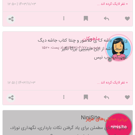
0
نفر لایک کرده اند ...
1403/11/03
|
12:50
ماهوکان
ی قددی باشه ک ی کلاسور و چنتا کتاب جاشه دیگ
عضویت: 1403/06/22
تعداد پست: 1520
متوسط باشه از این خیلیییی بزرگا نگیر
کوچیکم خوب نیس
0
نفر لایک کرده اند ...
1403/11/03
|
12:51
NiniSite
نی‌نی سایتی‌های عزیز
دنبال یه جای مطمئن برای یاد گرفتن نکات بارداری، نگهداری نوزاد،