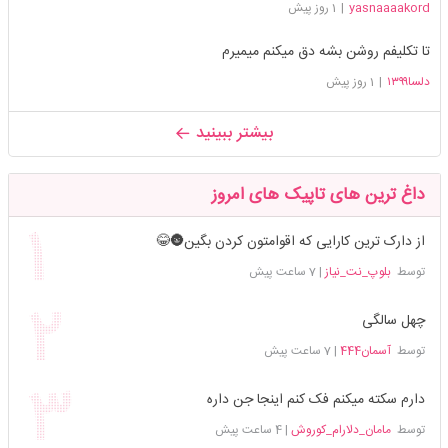
yasnaaaakord
|
1 روز پیش
تا تکلیفم روشن بشه دق میکنم میمیرم
دلسا۱۳۹۹
|
1 روز پیش
بیشتر ببینید
داغ ترین های تاپیک های امروز
از دارک ترین کارایی که اقوامتون کردن بگین🌚😂
توسط
بلوپ_نت_نیاز
|
7 ساعت پیش
چهل سالگی
توسط
آسمان444
|
7 ساعت پیش
دارم سکته میکنم فک کنم اینجا جن داره
توسط
مامان_دلارام_کوروش
|
4 ساعت پیش