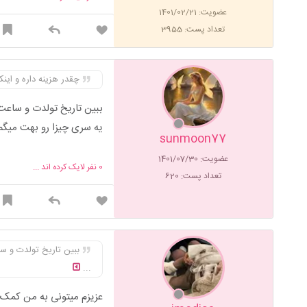
عضویت: 1401/02/21
تعداد پست: 3955
چقدر هزینه داره و اینک
ببین تاریخ تولدت و ساعت
یه سری چیزا رو بهت میگم
sunmoon77
عضویت: 1401/07/30
0
نفر لایک کرده اند ...
تعداد پست: 620
ببین تاریخ تولدت و س
...
عزیزم میتونی به من کمک