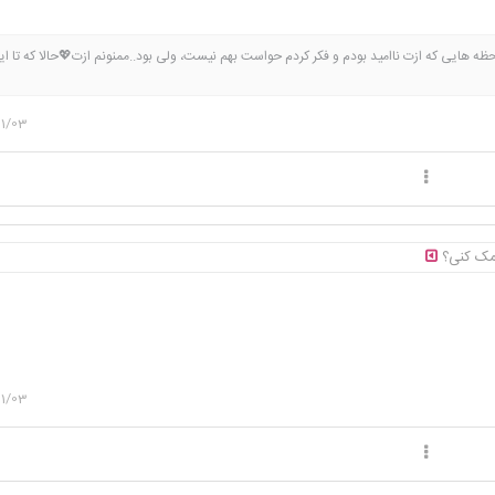
ظه هایی که ازت ناامید بودم و فکر کردم حواست بهم نیست، ولی بود..ممنونم ازت💖حالا که تا ای
و یک خرداد صدای قلب کوچولوتُ شنیدم مامانی🤰🏻💖خدا جونم دامن همه چشم انتظار ها ر
11/03
کمک کنی؟
11/03