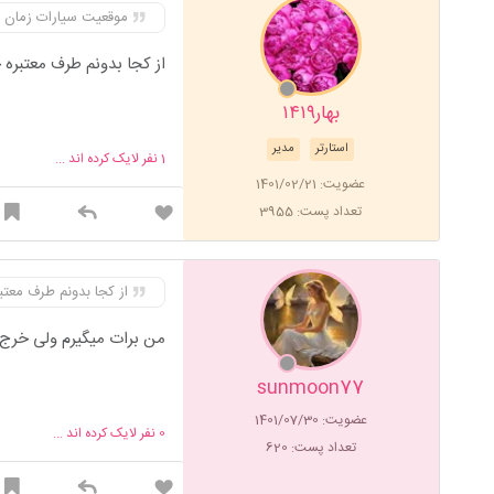
موقعیت سیارات زمان ت
از کجا بدونم طرف معتبر
بهار۱۴۱۹
استارتر
مدیر
1
نفر لایک کرده اند ...
عضویت: 1401/02/21
تعداد پست: 3955
از کجا بدونم طرف معت
من برات میگیرم ولی خرج 
sunmoon77
عضویت: 1401/07/30
0
نفر لایک کرده اند ...
تعداد پست: 620