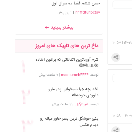
حس ششم فقط ده سوال اول
hhffdfuhbctsv
|
1 روز پیش
بیشتر ببینید
10:58
|
1403/
داغ ترین های تاپیک های امروز
شرم آوردترین اتفاقاتی که براتون افتاده
🫣🤦🏻‍♀️🤣😂
توسط
masoumeh4444
|
7 ساعت پیش
اخه بچه جرا نمیخوابی پدر مارو
داوردی جوجه📸
توسط
شیرنارگیل
|
19 ساعت پیش
10:59
|
1403/
یکی خوشگل ترین پسر خاور میانه رو
دیدم عکس