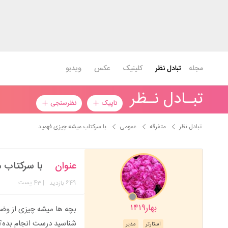
مجله
تبادل نظر
کلینیک
عکس
ویدیو
تبـادل نـظر
تاپیک
نظرسنجی
تبادل نظر
متفرقه
عمومی
با سرکتاب میشه چیزی فهمید
عنوان
با سرکتاب 
649
| 43 پست
بازدید
بهار۱۴۱۹
بچه ها میشه چیزی از وضعی
شناسید درست انجام بده؟
استارتر
مدیر