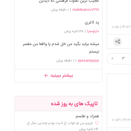
عجیب ترین تفاوت فرهنگی که دیدین
mahibanoo1997
|
1 دقیقه پیش
پد لاغری
10:51
|
1403/
داراوسارا
|
37 ثانیه پیش
میشه بیاید بگید من خل شدم یا واقعا من مقصر
نیستم
<
3
ayssanpppp
|
1 دقیقه پیش
بیشتر ببینید
تاپیک های به روز شده
همزاد و طلسم
10:54
|
1403/
عزیزم من تو خواب خ اذیت بودم چندین سال ح...
-24 ثانیه پیش