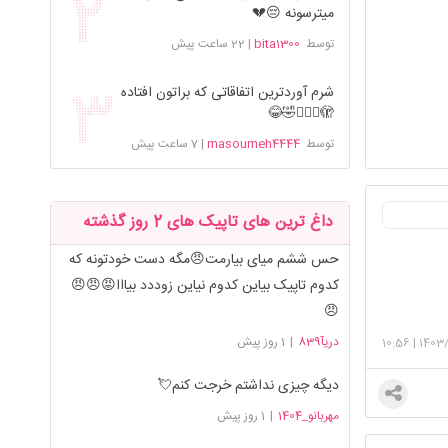
میترسونه 😔💔
توسط
bita1300
|
22 ساعت پیش
شرم آوردترین اتفاقاتی که براتون افتاده
🫣🤦🏻‍♀️🤣😂
توسط
masoumeh4444
|
7 ساعت پیش
داغ ترین های تاپیک های 2 روز گذشته
حس ششم میای بیارمت😠مگه دست خودتونه که
کدوم تاپیک بیاین کدوم نیاین زوددد بیااا😡😠😠
😠
دریآ839
|
1 روز پیش
10:56
|
1403/
دیگه چیزی نداشتم خرجت کنم💘
مهربانو_1404
|
1 روز پیش