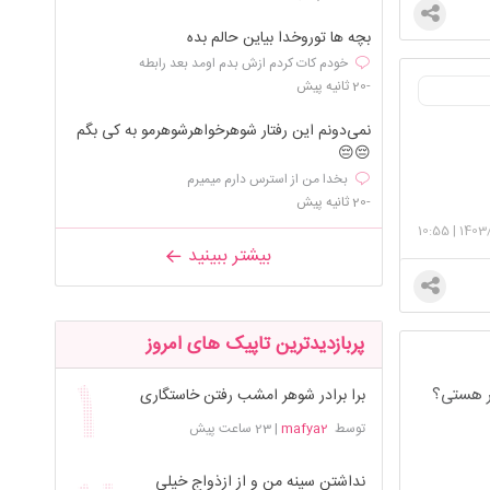
بچه ها توروخدا بیاین حالم بده
خودم کات کردم ازش بدم اومد بعد رابطه
-20 ثانیه پیش
نمی‌دونم این رفتار شوهرخواهرشوهرمو به کی بگم
😔😔
بخدا من از استرس دارم میمیرم
-20 ثانیه پیش
10:55
|
1403/
بیشتر ببینید
پربازدیدترین تاپیک های امروز
سر هستی؟
برا برادر شوهر امشب رفتن خاستگاری
توسط
mafya2
|
23 ساعت پیش
نداشتن سینه من و از ازذواج خیلی