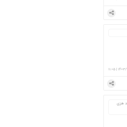
11:05
|
1403/
عد هزی