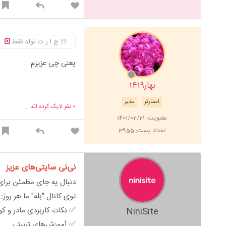
چ ا ر ت تولد فقط
یعنی چی عزیزم
بهار۱۴۱۹
استارتر
مدیر
0
نفر لایک کرده اند ...
عضویت: 1401/02/21
تعداد پست: 3955
نی‌نی سایتی‌های عزیز
دنبال یه جای مطمئن برای 
توی کانال "بله" ما هر روز:
✅ نکات کاربردی مادر و ک
NiniSite
✅ آموزش‌های تربیتی