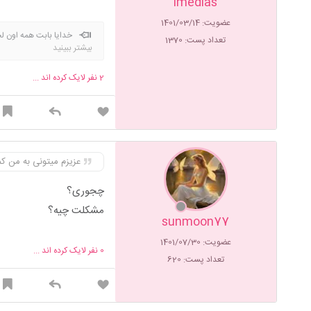
imedias
عضویت: 1401/03/14
خدایا بابت همه اون لح
تعداد پست: 1370
بیشتر ببینید
چک و ازمایش مثبت شد🥰سی 
2
نفر لایک کرده اند ...
🌷💚الهی آمین✨
عزیزم میتونی به من 
چجوری؟
مشکلت چیه؟
sunmoon77
عضویت: 1401/07/30
0
نفر لایک کرده اند ...
تعداد پست: 620