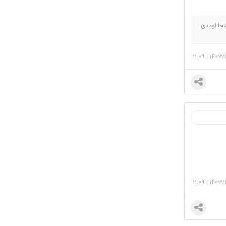
نجا اومدی
واسه مامان شدنم یه صلوات بفرست گل گلی🌸💕😘اللهم صلی علی محمد و آل محمد🥲💗🎀خدایا شکرت😍پنجم خرداد ۱۴۰۴ بی بی
و سبز کن
11:09
|
1403/
11:09
|
1403/