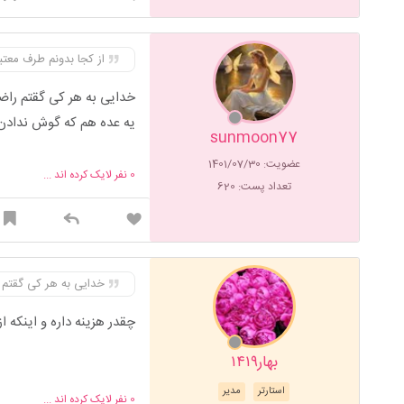
از کجا بدونم طرف معت
خدایی به هر کی گقتم راض
یه عده هم که گوش ندادن 
sunmoon77
عضویت: 1401/07/30
0
نفر لایک کرده اند ...
تعداد پست: 620
خدایی به هر کی گقتم 
چقدر هزینه داره و اینکه ا
بهار۱۴۱۹
استارتر
مدیر
0
نفر لایک کرده اند ...