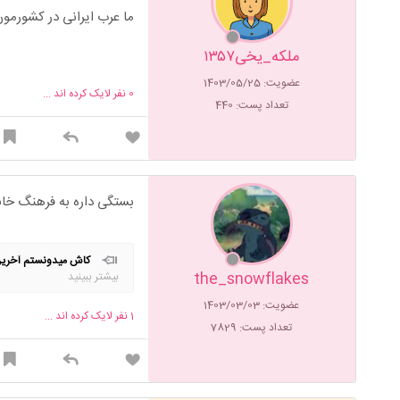
ما عرب ایرانی در کشورمون
ملکه_یخی۱۳۵۷
عضویت: 1403/05/25
0
نفر لایک کرده اند ...
تعداد پست: 440
بستگی داره به فرهنگ خانو
کاش میدونستم آخرین‌ غ
the_snowflakes
بیشتر ببینید
🩶
برای شادی روح خواهران و 
عضویت: 1403/03/03
1
نفر لایک کرده اند ...
تعداد پست: 7829