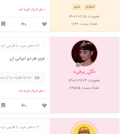
استارتر
مدیر
1
نفر لایک کرده اند ...
عضویت: 1402/02/15
تعداد پست: 1047
دختر عرب با فارس اره
عزیز هر دو ایرانی ان
0گل_برفی0
خدایا:عقیده مرا از دس
عضویت: 1402/09/24
تعداد پست: 26575
1
نفر لایک کرده اند ...
دختر عرب با فارس اره