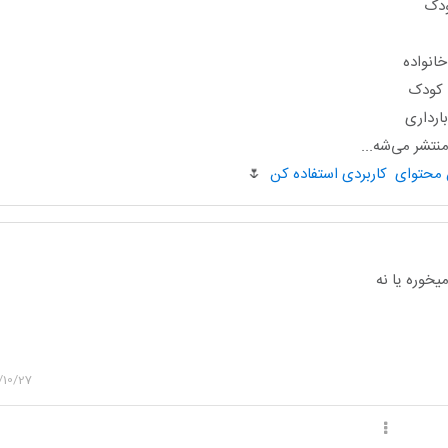
ودک
انواده
ا کودک
ارداری
تشر می‌شه...
🌷
میخوره یا نه
/10/27