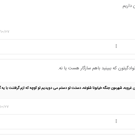
 داریم
/10/27
ادگیتون که ببینید باهم سازگار هست یا نه.
روبه، شهرمون جنگه خیابونا شلوغه، دستت تو دستم می دویدیم تو کوچه که ازم گرفتنت با یه گلو
برادرانم به آسمان با چشمان گریان می خندم.
پاینده باد ایرانِ کورش؛ ایرانِ فَریان ✨️
10/27