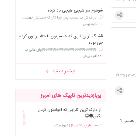
شوهرم سر هیچی هیچی باد کرده
درآمدش بد نیست پس چرا الان ته حسابش نهصد...
-21 ثانیه پیش
قشنگ ترین کاری که همسرتون تا حالا براتون کرده
چی بوده
🤣🤣🤣🤣🤣🤣🤣🤣🤣🤣🤣🤣🤣🤣🤣وای عالی ب...
-18 ثانیه پیش
بیشتر ببینید
19:35
|
1403
پربازدیدترین تاپیک های امروز
از دارک ترین کارایی که اقوامتون کردن
بگین🌚😂
سر هستی؟
توسط
بلوپ_نت_نیاز
|
1 روز پیش