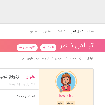
مجله
تبادل نظر
کلینیک
عکس
ویدیو
تبـادل نـظر
تاپیک
نظرسنجی
تبادل نظر
متفرقه
عمومی
ازدواج عرب با فارس خوبه
عنوان
ازدواج عرب
348
| 18 پست
بازدید
itsworlds
نظرتون چیه؟
استارتر
مدیر