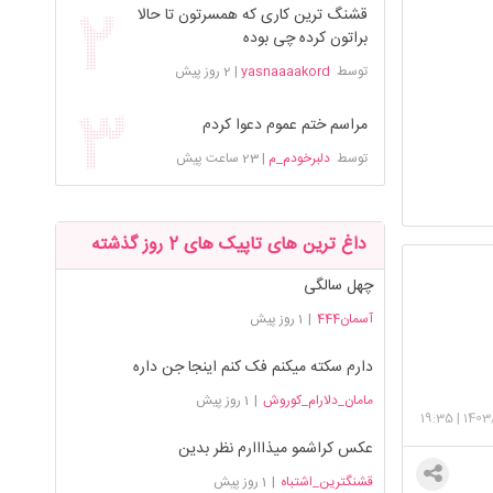
قشنگ ترین کاری که همسرتون تا حالا
براتون کرده چی بوده
توسط
yasnaaaakord
|
2 روز پیش
مراسم ختم عموم دعوا کردم
توسط
دلبرخودم_م
|
23 ساعت پیش
داغ ترین های تاپیک های 2 روز گذشته
چهل سالگی
آسمان444
|
1 روز پیش
دارم سکته میکنم فک کنم اینجا جن داره
مامان_دلارام_کوروش
|
1 روز پیش
19:35
|
1403
عکس کراشمو میذااارم نظر بدین
قشنگترین_اشتباه
|
1 روز پیش