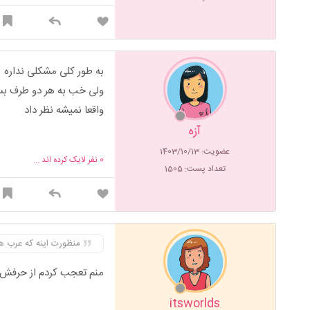
به طور کلی مشکلی نداره
ولی خب به هر دو طرف بس
واقعا نمیشه نظر داد
آزه
عضویت: 1403/10/13
0
نفر لایک کرده اند ...
تعداد پست: 1505
منظورت اینه که عرب ه
منم تعجب کردم از حرفش 
itsworlds