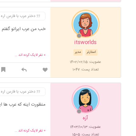
دختر عرب با فارس اره
خب من عرب ایرانو گفتم
itsworlds
استارتر
مدیر
0
نفر لایک کرده اند ...
عضویت: 1402/02/15
تعداد پست: 1047
دختر عرب با فارس اره
منظورت اینه که عرب ها ا
آزه
عضویت: 1403/10/13
0
نفر لایک کرده اند ...
تعداد پست: 1505