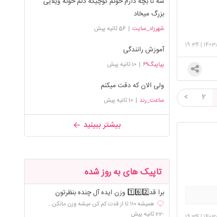
سه تا بچه دارم خونم کوچیکه دلم خونه ویلایی
بزرگ میخاد
شهرزاد_سایت
|
56 ثانیه پیش
19:34
|
1403
آموزش رانندگی
پپاپیگ۶۹
|
10 ثانیه پیش
ولی الان که دقت میکنم
<
2
ساعت_رند
|
10 ثانیه پیش
بیشتر ببینید
تاپیک های به روز شده
برا قد1️⃣6️⃣2️⃣ وزن ایده آل چنده بنظرتون
همیشه ۱۱۰ تا از قدت کم کن میشه وزن مانکن...
-22 ثانیه پیش
19:34
|
1403