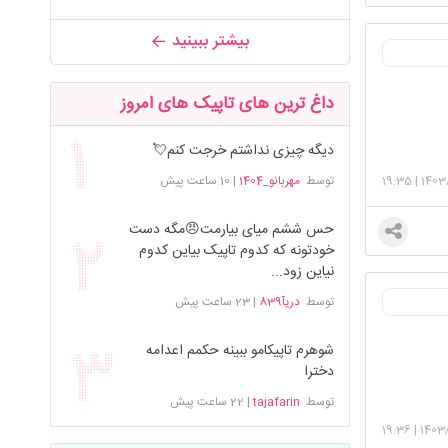
بیشتر ببینید
داغ ترین های تاپیک های امروز
دیگه چیزی نداشتم خرجت کنم💘
19:35
|
1403
توسط
مهربانو_1404
|
10 ساعت پیش
حس ششم میای بیارمت😠مگه دست
خودتونه که کدوم تاپیک بیاین کدوم
نیاین زود...
توسط
دریآ839
|
23 ساعت پیش
شوهرم تاپیکامو ببینه حکمم اعدامه
دخترا
توسط
tajafarin
|
22 ساعت پیش
19:36
|
1403