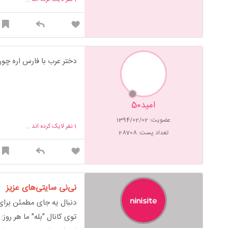
دختر عرب با فارس اره چون
امید50
عضویت: 1394/02/02
1
نفر لایک کرده اند ...
تعداد پست: 28708
نی‌نی سایتی‌های عزیز
دنبال یه جای مطمئن برای 
توی کانال "بله" ما هر روز: