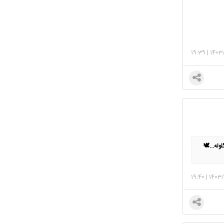
19:39
|
1403
له...🕊
19:40
|
1403/