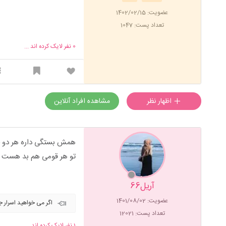
عضویت: 1402/02/15
تعداد پست: 1047
0
نفر لایک کرده اند ...
اظهار نظر
مشاهده افراد آنلاین
همش بستگی داره هر دو 
تو هر قومی هم بد هست
آریل66
عضویت: 1401/08/02
اگر می خواهید اسرار جه
تعداد پست: 12021
1
نفر لایک کرده اند ...