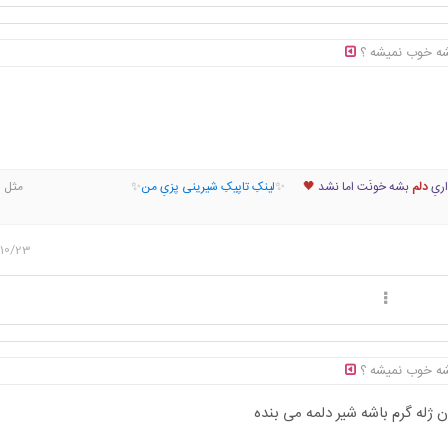
 بشه خوب نمیشه ؟
ریِ
دلم
بشه خونَت اما نشد
🖤
✨
لینکِ تاپیکِ شیرینی پزیِ من
✨ مثل یه پرن
شت تو راه اومدم تو رو نفس کشیدم..من
میترسیدم
ولی بخاطرت پریدم..چون دلم میخاست برات 
اشقات جدا کنی..زخمی که میخورم از آدما رو دوا کنی1401/04/2
یه جا تسلیم عشق بودن همه
میکردی تموم زندگیت میشه...چه دنیایی به من دادی به من که دل نمیدادم...چه عشقی تو دلم گ
10/23
 به غیرِ من به روی هیشکی وا نکن منو از این دلخوشی و آرامشم جدا نکن..من برایِ با تو بودن پُ
بگو به هرکجا پَر میکشم...💜
اون روزُ میبینم بگردی دنبالم بپرسی از همه هنوز دوستت دارم💔؟‌ به
ین فکر کنی بدونِ تو کجام؟ نگاه کنی برات چی مونده از شکست؟پُلایی که یه شب پشتِ سرت ش
؟ندونی با دِلِت باید چیکار کنی به این فکر کنی چجوری برگردی بپرسی از خودت کجا گمم کردی 
لت بخواد بشه برگردی به عقب🌙
 بشه خوب نمیشه ؟
 ژله گرم باشه شیر دلمه می بنده