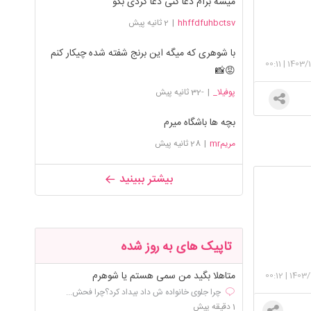
میشه برام دعا کنی دعا کردی بگو
hhffdfuhbctsv
|
2 ثانیه پیش
با شوهری که میگه این برنج شفته شده چیکار کنم
00:11
|
1403/
😡📸
پوفیلا_
|
-32 ثانیه پیش
بچه ها باشگاه میرم
مریمmr
|
28 ثانیه پیش
بیشتر ببینید
تاپیک های به روز شده
متاهلا بگید من سمی هستم یا شوهرم
00:12
|
1403/
چرا جلوی خانواده ش داد بیداد کرد؟چرا فحش...
1 دقیقه پیش