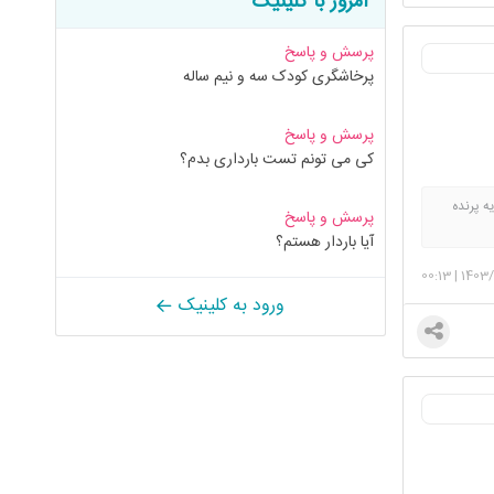
امروز با کلینیک
پرسش و پاسخ
پرخاشگری کودک سه و نیم ساله
پرسش و پاسخ
کی می تونم تست بارداری بدم؟
ده
پرسش و پاسخ
بمیرم و
آیا باردار هستم؟
م بود که
00:13
|
1403/
رِ
عشق
و
ورود به کلینیک
 این فکر
کست
شاید یه