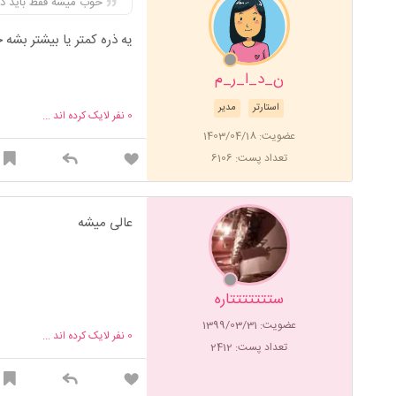
خوب میشه فقط باید دما
یه ذره کمتر یا بیشتر بشه
ن_د_ا_ر_م
استارتر
مدیر
0
نفر لایک کرده اند ...
عضویت: 1403/04/18
تعداد پست: 6106
عالی میشه
ستتتتتتتاره
عضویت: 1399/03/31
0
نفر لایک کرده اند ...
تعداد پست: 2412