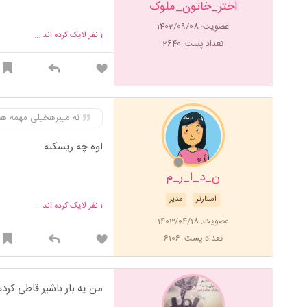
اختر_خاتون_ملوک
عضویت: 1402/09/08
1
نفر لایک کرده اند ...
تعداد پست: 2640
نه میبرهخیلی مهمه ه
اوه چه ریسکیه
ن_د_ا_ر_م
استارتر
مدیر
1
نفر لایک کرده اند ...
عضویت: 1403/04/18
تعداد پست: 6106
من یه بار باشیر قاطی کردم