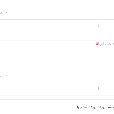
10/23
م دما باشن
10/23
 شیر بریده بریده شد چرا