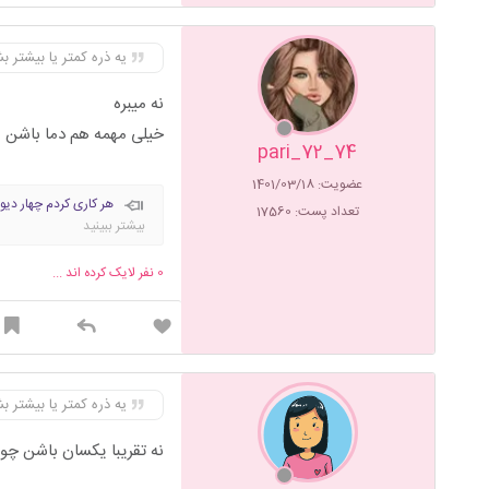
یه ذره کمتر یا بیشتر
نه میبره
خیلی مهمه هم دما باشن
pari_72_74
عضویت: 1401/03/18
هر کاری کردم چهار دیوا
تعداد پست: 17560
که همه پراشو چیدن..پ
بیشتر ببینید
نگام کنی..جاش فقط حسابمو از ع
دیوونگیت میشه.کسی که فکر ن
0
نفر لایک کرده اند ...
با تو یادش افتادم...🚶
آغوشتو
خواهشم..واسه بودن کنارت تو 
کنم چی موند ازت برام؟به ا
ندونی از خودت کجا فرار کنی
روزِ سرد شاید یه نیمه شب د
یه ذره کمتر یا بیشتر
نه تقریبا یکسان باشن چون