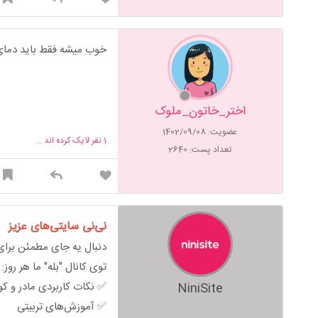
خوب میشه فقط باید دمای ش
اختر_خاتون_ملوک
عضویت: 1402/09/08
1
نفر لایک کرده اند ...
تعداد پست: 2640
نی‌نی سایتی‌های عزیز
دنبال یه جای مطمئن برای 
توی کانال "بله" ما هر روز:
✅ نکات کاربردی مادر و ک
NiniSite
✅ آموزش‌های تربیتی