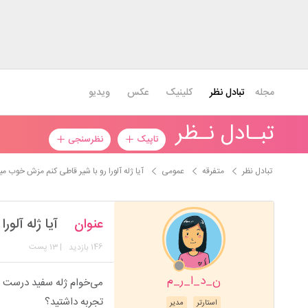
مجله
تبادل نظر
کلینیک
عکس
ویدیو
تبـادل نـظر
تاپیک
نظرسنجی
تبادل نظر
متفرقه
عمومی
آیا ژله آلورا رو با شیر قاطی کنم مزش خوب م
عنوان
آیا ژله آلو
146
| 13 پست
بازدید
ن_د_ا_ر_م
می‌خوام ژله سفید درست کن
تجربه داشتید؟
استارتر
مدیر