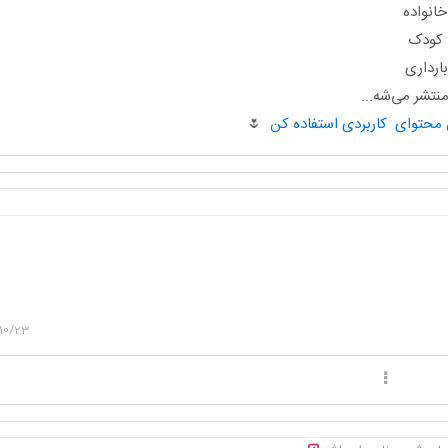
انواده
ا کودک
ارداری
تشر می‌شه...
🌷
10/23