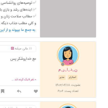
✅ توصیه‌های روانشناسی خ
✅ ایده‌های رشد و بازی ب
✅ مطالب سلامت زنان و ب
و کلی مطلب جذاب دیگه من
به جمع ما بپیوند و از این محتوای کاربردی استفاده کن.
عالی میشه
عع خداروشکر پس
ن_د_ا_ر_م
استارتر
مدیر
0
نفر لایک کرده اند ...
عضویت: 1403/04/18
تعداد پست: 6106