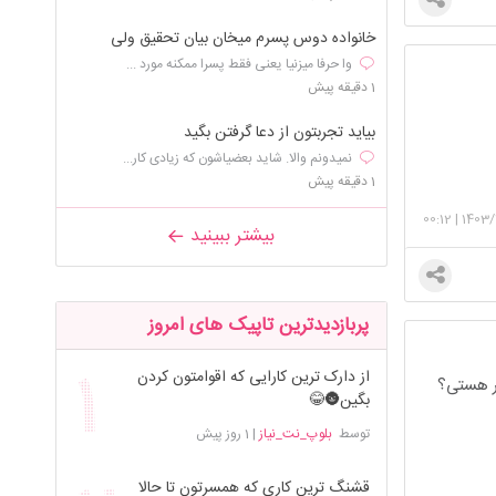
خانواده دوس پسرم میخان بیان تحقیق ولی
وا حرفا میزنیا یعنی فقط پسرا ممکنه مورد ...
1 دقیقه پیش
بیاید تجربتون از دعا گرفتن بگید
نمیدونم والا. شاید بعضیاشون که زیادی کار...
1 دقیقه پیش
00:12
|
1403/
بیشتر ببینید
پربازدیدترین تاپیک های امروز
از دارک ترین کارایی که اقوامتون کردن
سر هستی؟
بگین🌚😂
توسط
بلوپ_نت_نیاز
|
1 روز پیش
قشنگ ترین کاری که همسرتون تا حالا