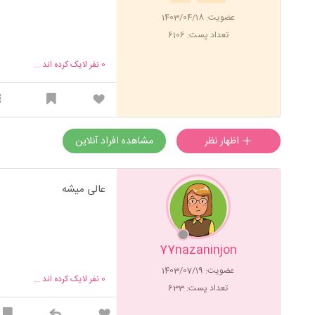
عضویت: 1403/04/18
تعداد پست: 6106
0
نفر لایک کرده اند ...
اظهار نظر
مشاهده افراد آنلاین
عالی میشه
77nazaninjon
عضویت: 1403/07/19
0
نفر لایک کرده اند ...
تعداد پست: 633