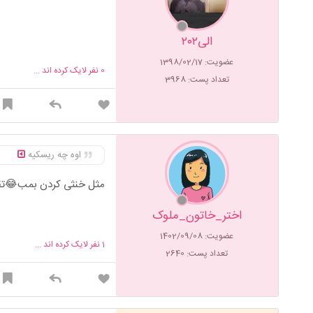
الی۲۰۲
عضویت: 1398/02/17
0
نفر لایک کرده اند ...
تعداد پست: 3968
اوه چه ریسکیه
مثل خنثی کردن بمب😂تقر
اختر_خاتون_ملوک
عضویت: 1402/09/08
1
نفر لایک کرده اند ...
تعداد پست: 2640