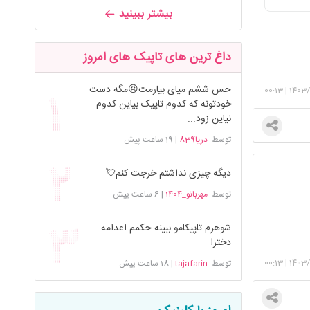
بیشتر ببینید
داغ ترین های تاپیک های امروز
حس ششم میای بیارمت😠مگه دست
00:13
|
1403/
خودتونه که کدوم تاپیک بیاین کدوم
نیاین زود...
توسط
دریآ839
|
19 ساعت پیش
دیگه چیزی نداشتم خرجت کنم💘
توسط
مهربانو_1404
|
6 ساعت پیش
شوهرم تاپیکامو ببینه حکمم اعدامه
دخترا
00:13
|
1403/
توسط
tajafarin
|
18 ساعت پیش