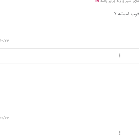
ی شیر و ژله برابر باشه
 خوب نمیشه ؟
10/23
10/23