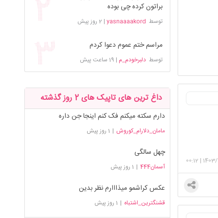
براتون کرده چی بوده
توسط
yasnaaaakord
|
2 روز پیش
مراسم ختم عموم دعوا کردم
توسط
دلبرخودم_م
|
19 ساعت پیش
داغ ترین های تاپیک های 2 روز گذشته
دارم سکته میکنم فک کنم اینجا جن داره
مامان_دلارام_کوروش
|
1 روز پیش
چهل سالگی
00:12
|
1403/
آسمان444
|
1 روز پیش
عکس کراشمو میذااارم نظر بدین
قشنگترین_اشتباه
|
1 روز پیش