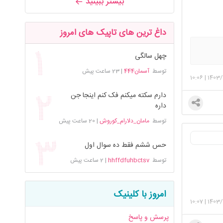
بیشتر ببینید
داغ ترین های تاپیک های امروز
چهل سالگی
توسط
آسمان444
|
23 ساعت پیش
10:06
|
1403/
دارم سکته میکنم فک کنم اینجا جن
داره
توسط
مامان_دلارام_کوروش
|
20 ساعت پیش
حس ششم فقط ده سوال اول
توسط
hhffdfuhbctsv
|
2 ساعت پیش
امروز با کلینیک
10:07
|
1403/
پرسش و پاسخ