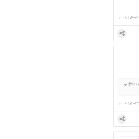
10:08
|
1403/
در تاریخ 1404/01/23 بی بی چکم واضح مثبت شد خدایا برای تو دلیم ممنونم🥹 ی صلوات برای سلامتی تو دلیم میفرستید🥹🩵 تو
10:08
|
1403/