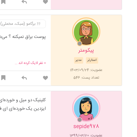
برگامو (سبک، مخملی)
پوست براق نمیکنه ؟ می‌د
پیکومتر
استارتر
مدیر
0
نفر لایک کرده اند ...
عضویت: 1403/09/24
تعداد پست: 546
کلینیک دو میل و خورده‌ای
ایزدین یک خورده‌ای ای فو
sepide978
عضویت: 1399/03/20