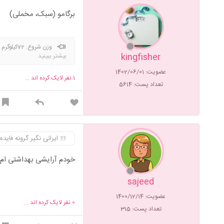
برگامو (سبک، مخملی)
وزن شروع: 72کیلوگرم وزن هدف : 57کیلوگرم هدف 1: 70 کیلوگرم(
kingfisher
بیشتر ببینید
66کیلوگرم(
رسیدم
) هدف4: 64 کیلوگرم (
عضویت: 1402/06/01
1
نفر لایک کرده اند ...
تعداد پست: 5614
ایرانی نگیر گرونه فایده
خودم آرایشی بهداشتی ام د
sajeed
عضویت: 1400/12/14
0
نفر لایک کرده اند ...
تعداد پست: 315