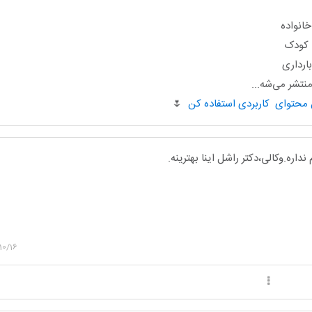
انواده
ا کودک
ارداری
تشر می‌شه...
🌷
نداره‌.وکالی،دکتر راشل اینا بهترینه.
10/16