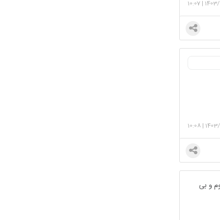
10:07
|
1403/
10:08
|
1403/
م و بی