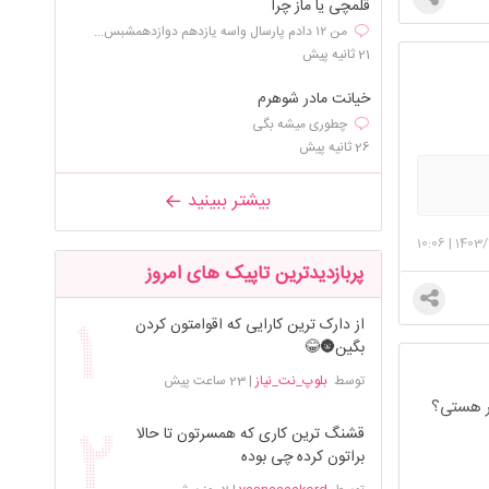
قلمچی یا ماز چرا
من ۱۲ دادم پارسال واسه یازدهم دوازدهمشبس...
21 ثانیه پیش
خیانت مادر شوهرم
چطوری میشه بگی
26 ثانیه پیش
بیشتر ببینید
10:06
|
1403/
پربازدیدترین تاپیک های امروز
از دارک ترین کارایی که اقوامتون کردن
بگین🌚😂
توسط
بلوپ_نت_نیاز
|
23 ساعت پیش
سر هستی؟
قشنگ ترین کاری که همسرتون تا حالا
براتون کرده چی بوده