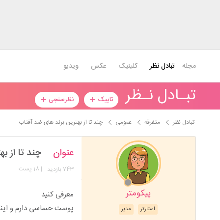
مجله
تبادل نظر
کلینیک
عکس
ویدیو
تبـادل نـظر
تاپیک
نظرسنجی
تبادل نظر
متفرقه
عمومی
چند تا از بهترین برند های ضد آفتاب
عنوان
چند تا از ب
743
| 18 پست
بازدید
پیکومتر
معرفی کنید
پوست حساسی دارم و اینک
استارتر
مدیر