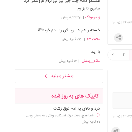
عکسمو دادم چت جی پی تی برام عروسکی کرد
بیایین تا بزارم
زنجومونگ
|
-47 ثانیه پیش
10:05
|
1403/
خسته راهم همین الان رسیدم خونه🫡
sm7890
|
-35 ثانیه پیش
با زود
<
2
ملکه__بنفش؛
|
17 ثانیه پیش
بیشتر ببینید
تاپیک های به روز شده
درد و دلای یه ادم فوق زشت
شما هیچ وقت درک نمیکنین وقتی یه دختر اون...
10:05
|
1403/
21 ثانیه پیش