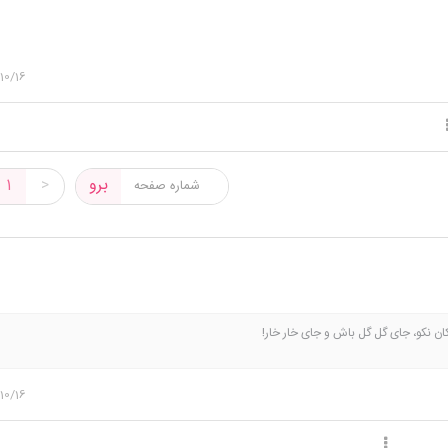
10/16
برو
1
>
یکان نکو، جای گل گل باش و جای خار خار!
10/16