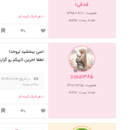
فندقی1
عضویت: 1395/08/10
1
نفر لایک کرده اند ...
تعداد پست: 5135
اسی ببخشید تروخدا
لطفا اخرین تاپیکم رو گزا
zosa1385
بیشتر ببینید
عضویت: 1401/03/15
دلی من ۱۴۰۴/۰۹/۱۹ دنیا اومد خدایا شکرت🥹😘 آرامش یعنی نگاه به گذشته و شکر خــدا ، نگاه به آینده و اعتماد به خــدا ️🪐🌱🪐
تعداد پست: 8892
1
نفر لایک کرده اند ...