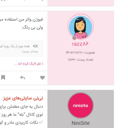
فیوژن واتر من استفاده م
ولی بی رنگ
razz86
همه چیز از یک رویا شر
بیشتر ببینید
عضویت: 1403/07/21
تعداد پست: 1732
1
نفر لایک کرده اند ...
نی‌نی سایتی‌های عزیز
دنبال یه جای مطمئن برای 
توی کانال "بله" ما هر روز:
✅ نکات کاربردی مادر و ک
NiniSite