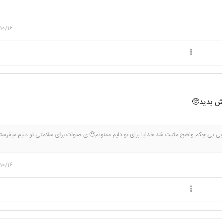
10/16
رش بدید🥺
10/16