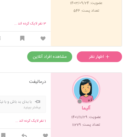
عضویت: 1403/09/24
تعداد پست: 546
3
نفر لایک کرده اند ...
اظهار نظر
مشاهده افراد آنلاین
درمالیفت
با بدان بد باش و با ن
آلیما
بیشتر ببینید
عضویت: 1401/11/29
1
نفر لایک کرده اند ...
تعداد پست: 11279