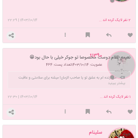
2
نفر لایک کرده اند ...
1403/10/14
|
22:29
t1390
نعیمه نظام دوست مخصوصا تو جوکر خیلی با حال بود😁
عضویت: 1403/10/14
تعداد پست: 464
من زنده ام به عشق تو یا صاحب الزمان! میشه برای سلامتی و عاقبت
بیشتر ببینید
بخیریم یک صلوات بفرستی❤❤🖤❤🤲
1
نفر لایک کرده اند ...
1403/10/14
|
22:30
سلینام
جواد عزتی