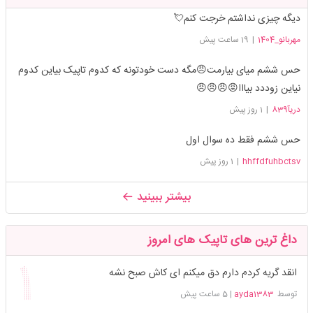
دیگه چیزی نداشتم خرجت کنم💘
مهربانو_1404
|
19 ساعت پیش
حس ششم میای بیارمت😠مگه دست خودتونه که کدوم تاپیک بیاین کدوم
نیاین زوددد بیااا😡😠😠😠
دریآ839
|
1 روز پیش
حس ششم فقط ده سوال اول
hhffdfuhbctsv
|
1 روز پیش
بیشتر ببینید
داغ ترین های تاپیک های امروز
انقد گریه کردم دارم دق میکنم ای کاش صبح نشه
توسط
ayda1383
|
5 ساعت پیش