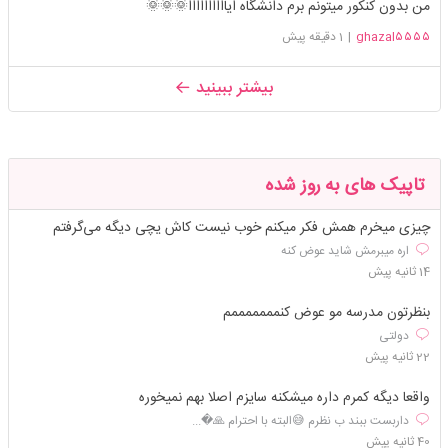
من بدون کنکور میتونم برم دانشگاه ایاااااااااا🌞🌞🌞
ghazal۵۵۵۵
|
1 دقیقه پیش
بیشتر ببینید
تاپیک های به روز شده
چیزی میخرم همش فکر میکنم خوب نیست کاش یچی دیگه می‌گرفتم
اره میبرمش شاید عوض کنه
14 ثانیه پیش
بنظرتون مدرسه‌ مو عوض کنمممممممم
دولتی
22 ثانیه پیش
واقعا دیگه کمرم داره میشکنه سایزم اصلا بهم نمیخوره
داربست ببند ب نظرم 😅البته با احترام 🙏�...
40 ثانیه پیش