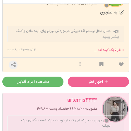
عضویت: 1402/09/15
تعداد پست: 1682
کیه به نظرتون
دنبال شغل نیستم اگه تاپیکی در موردش میزنم برای ایده دادن و کمک
کردنه
بیشتر ببینید
0
نفر لایک کرده اند ...
1403/10/14
|
22:28
اظهار نظر
مشاهده افراد آنلاین
artemis4444
نعیمه
عضویت: 1399/08/20
تعداد پست: 47983
ارزش من رو به جز کسایی که منو دوست دارند کسه دیگه ای درک
نمیکنه