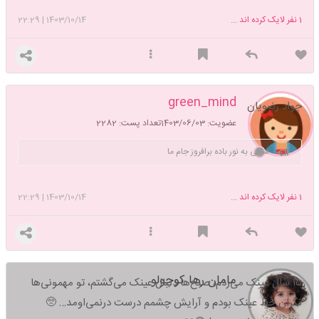
1
نفر لایک کرده اند ...
1403/10/14
|
22:29
green_mind
جواد رضویان
عضویت: 1403/06/03
تعداد پست: 2282
ساقی به نور باده برافروز جام ما
1
نفر لایک کرده اند ...
1403/10/14
|
22:29
مامان رها کوچولو
۱۵ سال عینک می‌زدم، صبح‌ها دنبال عینک می‌گشتم، تو مهمونی‌ها
نگران خط عینک بودم و آرایش چشمم درست درنمی‌اومد… 🥺