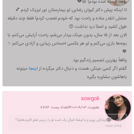
واقعاً خسته شده بودم! 😩💔
تا اینکه پیش دکتر کیوان رضایی تو بیمارستان نور لیزیک کردم 💕
عملش انقدر ساده و راحت بود که خودم تعجب کردم! فقط چند دقیقه
طول کشید و اصلاً درد نداشت 😍
الان بعد از ۱۵ سال، بدون عینک بیدار می‌شم، راحت آرایش می‌کنم، با
بچه‌ها بازی می‌کنم و تو هر عکسی احساس زیبایی و آزادی می‌کنم ✨
💖
واقعاً بهترین تصمیم زندگیم بود.
گفتم اگر کسی عینکی هست و دنبال دکتر میگرده از
اینجا
میتونه
باهاشون مشاوره بگیره
sowgoli
حامد اهنگی
عضویت: 1400/08/03
تعداد پست: 7886
☆پیکرتراش پیرم و با تیشۀ خیال یک شب تو را ز مرمر شعر آفریدهام□°
بیشتر ببینید
🤍 «اللهم ارح کل قلب لایعلم بوجعها الا انت.» خداوندا آرام کن قلبی را که جز تو
کسی به دردش آگاه نیست.✨بعضی از تاپیکها واسه خودم نیست دوستان