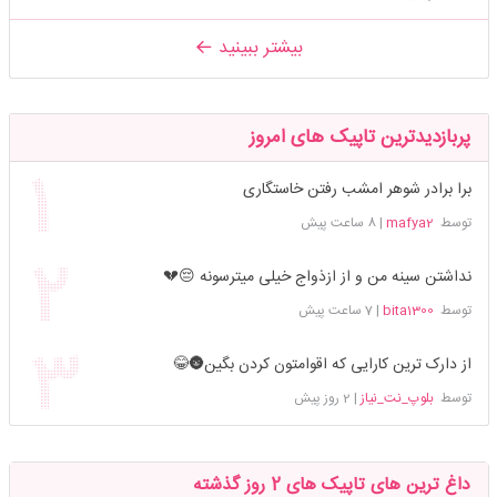
بیشتر ببینید
پربازدیدترین تاپیک های امروز
برا برادر شوهر امشب رفتن خاستگاری
توسط
mafya2
|
8 ساعت پیش
نداشتن سینه من و از ازذواج خیلی میترسونه 😔💔
توسط
bita1300
|
7 ساعت پیش
از دارک ترین کارایی که اقوامتون کردن بگین🌚😂
توسط
بلوپ_نت_نیاز
|
2 روز پیش
داغ ترین های تاپیک های 2 روز گذشته