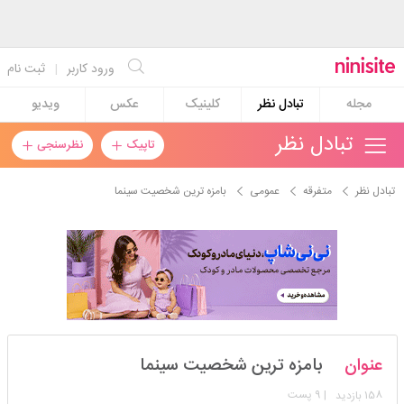
ورود کاربر
|
ثبت نام
مجله
تبادل نظر
کلینیک
عکس
ویدیو
تبادل نظر
تاپیک
نظرسنجی
تبادل نظر
متفرقه
عمومی
بامزه ترین شخصیت سینما
jdhdgs
عنوان
بامزه ترین شخصیت سینما
استارتر
مدیر
158
| 9 پست
بازدید