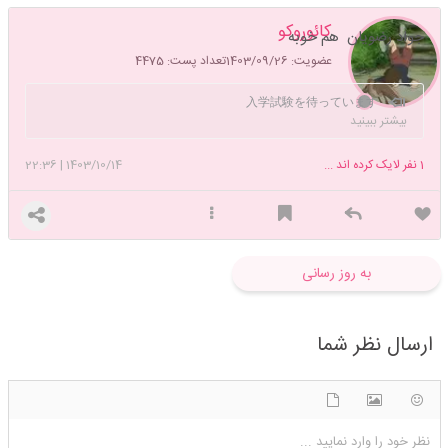
کائوروکو
جواد رضویان هم خوبه
عضویت: 1403/09/26
تعداد پست: 4475
入学試験を待っています
بیشتر ببینید
1
نفر لایک کرده اند ...
1403/10/14
|
22:36
به روز رسانی
ارسال نظر شما
شکلک ها
آپلود فایل
اضافه کردن تصویر
نظر خود را وارد نمایید ...