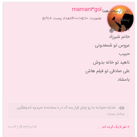
maman3gol
نقی ارسطو هما
عضویت: 1400/05/10
تعداد پست: 51918
پنجعلی
پری خانوم
خانم شیرزاد
عروس تو شمعدونی
حبیب
ناهید تو خانه بدوش
علی صادقی تو فیلم هاش
بامشاد
خدایا «حیات» ما رو چنان قرار بده ک در « ممات»ما «مردم» اندوهگین
و«هرزه‌گان»شادمان شوند. وهذا یوم
بیشتر ببینید
فرحت به آل زیاد و آل مروان! من هموطنانی در ترکیه
،سوریه،یمن،امریکا،فلسطین،عراق ،فرانسه ،لبنان و... دارم و بیگانگانی در
2
نفر لایک کرده اند ...
1403/10/07
|
00:06
شهرهای ایرانم 💔همین قدر تلخ💔.