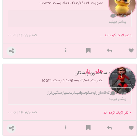
عضویت: 1403/09/09
تعداد پست: 22833
💚🌱
بیشتر ببینید
1
نفر لایک کرده اند ...
1403/10/07
|
00:06
هلن_پار
خانوم شبرزاد ساختمون پزشکان
عضویت: 1400/04/08
تعداد پست: 15521
دردی‌که‌انسان‌را‌به‌سکوت‌وامیدارد،بسیارسنگین‌تراز
دردیست‌که‌انسان‌رابه‌فریادوامیدارد...انسان‌ها‌به
بیشتر ببینید
فریادهم‌میرسند،نه‌‌به‌سکوت‌هم...!
2
نفر لایک کرده اند ...
1403/10/07
|
00:06