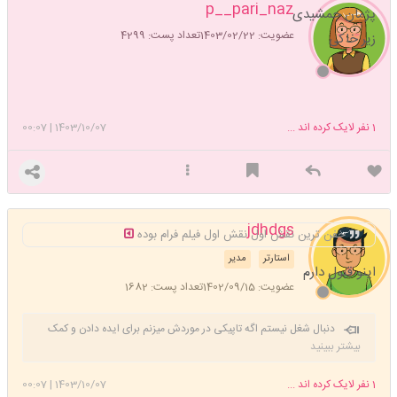
p__pari_naz
پژمان جمشیدی
عضویت: 1403/02/22
تعداد پست: 4299
زیر خاکی
1
نفر لایک کرده اند ...
1403/10/07
|
00:07
jdhdgs
خفن ترین نقش اول نقش اول فیلم فرام بوده
استارتر
مدیر
اینو قبول دارم
عضویت: 1402/09/15
تعداد پست: 1682
دنبال شغل نیستم اگه تاپیکی در موردش میزنم برای ایده دادن و کمک
کردنه
بیشتر ببینید
1
نفر لایک کرده اند ...
1403/10/07
|
00:07