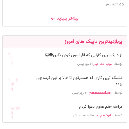
55 ثانیه پیش
بیشتر ببینید
پربازدیدترین تاپیک های امروز
از دارک ترین کارایی که اقوامتون کردن بگین🌚😂
توسط
بلوپ_نت_نیاز
|
1 روز پیش
قشنگ ترین کاری که همسرتون تا حالا براتون کرده چی
بوده
توسط
yasnaaaakord
|
2 روز پیش
مراسم ختم عموم دعوا کردم
توسط
دلبرخودم_م
|
20 ساعت پیش