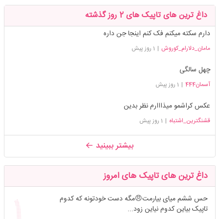
داغ ترین های تاپیک های 2 روز گذشته
دارم سکته میکنم فک کنم اینجا جن داره
مامان_دلارام_کوروش
|
1 روز پیش
چهل سالگی
آسمان444
|
1 روز پیش
عکس کراشمو میذااارم نظر بدین
قشنگترین_اشتباه
|
1 روز پیش
بیشتر ببینید
داغ ترین های تاپیک های امروز
حس ششم میای بیارمت😠مگه دست خودتونه که کدوم
تاپیک بیاین کدوم نیاین زود...