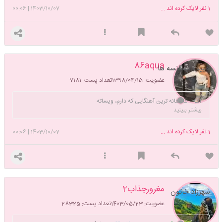
1
نفر لایک کرده اند ...
1403/10/07
|
00:06
86aqua
حبیب لیسانسه ها
عضویت: 1398/04/15
تعداد پست: 7181
عاشقانه ترین آهنگایی که دارم، ویساته
بیشتر ببینید
1
نفر لایک کرده اند ...
1403/10/07
|
00:06
مغرورجذاب2
شهرزاد خاتون
عضویت: 1403/05/23
تعداد پست: 28325