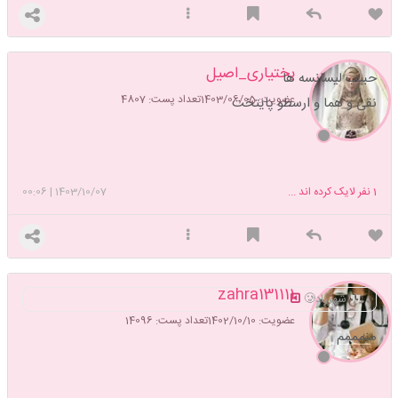
بختیاری_اصیل
حبیب لیسانسه ها
عضویت: 1403/06/05
تعداد پست: 4807
نقی و هما و ارسطو پایتخت
1
نفر لایک کرده اند ...
1403/10/07
|
00:06
zahra131111
شهرزاد🥲
عضویت: 1402/10/10
تعداد پست: 14096
منمممم