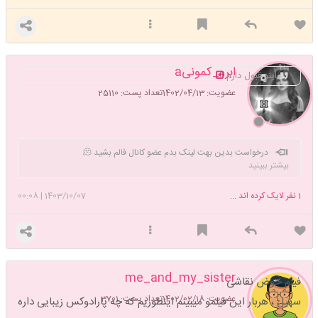
ابرو_کمونیa
اینو قبول دارم
عضویت: 1402/04/13
تعداد پست: 25110
آفرین
درخواست بدین بهت لینک بدم عضو کانال فالم بشید 🫠
بیشتر ببینید
1
نفر لایک کرده اند ...
1403/10/07
|
00:08
me_and_my_sister
فیلم حوض نقاشی
عضویت: 1402/02/18
تعداد پست: 3701
سهیل ، هربار این فیلمو میبینم اینطوریم که چه پارادوکس زیبایی داره