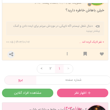
عضویت: 1402/09/15
تعداد پست: 1682
خیلی باهاش خاطره دارید؟
دنبال شغل نیستم اگه تاپیکی در موردش میزنم برای ایده دادن و کمک
کردنه
بیشتر ببینید
0
نفر لایک کرده اند ...
1403/10/07
|
00:05
<
2
1
>
برو
اظهار نظر
مشاهده افراد آنلاین
بهاران۱۴۰۳
چجوری با یک نقش اول میتونیم خاطره داشته باشیم