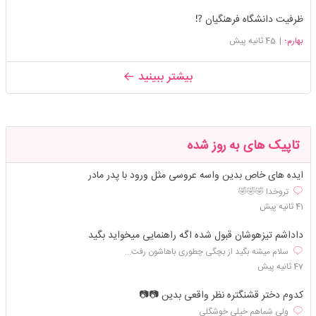
ظرفیت دانشگاه فرهنگیان ⁉️
بهارم؛
|
45 ثانیه پیش
بیشتر ببینید
تاپیک های به روز شده
ایده های خاص بدین واسه عروسی مثل ورود با پدر مادر
تروخدا 🤣🤣🤣
41 ثانیه پیش
داداشم تیزهوشان قبول شده اگه راهنمایی میخواید بگید
سلام میشه بگید از بچگی چطوری باهاشون رفت...
47 ثانیه پیش
کدوم دختر قشنگتره نظر واقعی بدین 📷📷
ولی شماهم خیلی خوشگلی