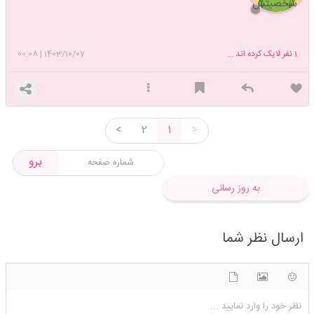
شخصیتش
1
نفر لایک کرده اند ...
1403/10/07
|
00:08
<
2
1
>
برو
به روز رسانی
ارسال نظر شما
شکلک ها
آپلود فایل
اضافه کردن تصویر
نظر خود را وارد نمایید ...