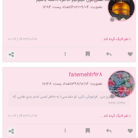
عضویت: 1403/09/04
تعداد پست: 1684
1
نفر لایک کرده اند ...
1403/10/07
|
00:06
fatemehh928
شهرزاد🥲
عضویت: 1398/12/16
تعداد پست: 12168
اما عزیز من...فراموش نکن، تو مقدسی! به خاطر لمس تمام بدی هایی که
بیشتر ببینید
از تو، آدم بدی نساخت : )
1
نفر لایک کرده اند ...
1403/10/07
|
00:06