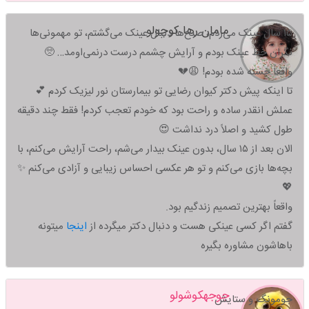
مامان رها کوچولو
۱۵ سال عینک می‌زدم، صبح‌ها دنبال عینک می‌گشتم، تو مهمونی‌ها
نگران خط عینک بودم و آرایش چشمم درست درنمی‌اومد… 🥺
واقعاً خسته شده بودم! 😩💔
تا اینکه پیش دکتر کیوان رضایی تو بیمارستان نور لیزیک کردم 💕
عملش انقدر ساده و راحت بود که خودم تعجب کردم! فقط چند دقیقه
طول کشید و اصلاً درد نداشت 😍
الان بعد از ۱۵ سال، بدون عینک بیدار می‌شم، راحت آرایش می‌کنم، با
بچه‌ها بازی می‌کنم و تو هر عکسی احساس زیبایی و آزادی می‌کنم ✨
💖
واقعاً بهترین تصمیم زندگیم بود.
گفتم اگر کسی عینکی هست و دنبال دکتر میگرده از
اینجا
میتونه
باهاشون مشاوره بگیره
جوجهکوشولو
جومونگ و ستایش