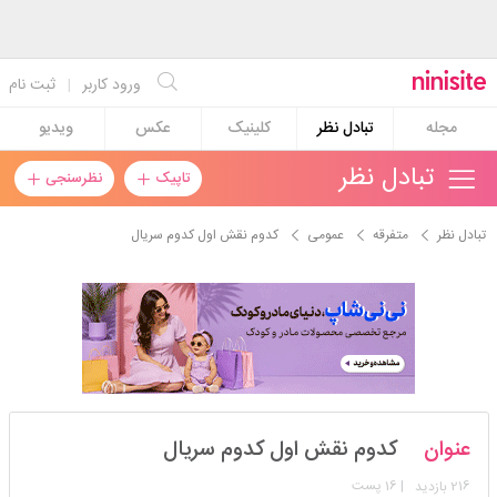
ورود کاربر
|
ثبت نام
مجله
تبادل نظر
کلینیک
عکس
ویدیو
تبادل نظر
تاپیک
نظرسنجی
تبادل نظر
متفرقه
عمومی
کدوم نقش اول کدوم سریال
jdhdgs
عنوان
کدوم نقش اول کدوم سریال
استارتر
مدیر
216
| 16 پست
بازدید