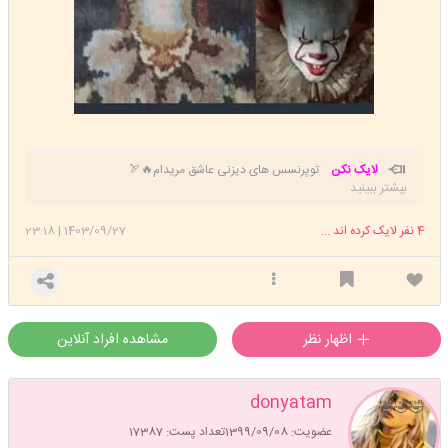
لایک نکن
توپرنسس های دیزنی عاشق مریدام🔥🏹
بیشتر ببینید
4
نفر لایک کرده اند ...
1403/09/27
|
23:18
اظهار نظر
مشاهده افراد آنلاین
donyatam
🤣🤣🤣
عضویت: 1399/09/08
تعداد پست: 17387