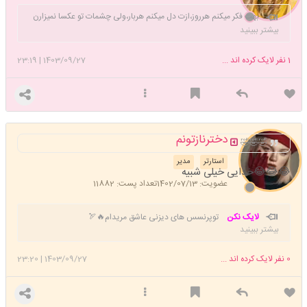
بهت فکر میکنم هرروز،ازت دل میکنم هربار،ولی چشمات تو عکسا نمیزارن
برم انگار.🖤فقط کارم شده گریه،همش دلتنگ و افسردم، یجوری تو خودم
بیشتر ببینید
میرم خودم فکر میکنم مردم.یه گوشه بی تو میشینم، یه گوشه ماتو مبهوتم،یه
روزی زیرو میشم یه بمب از جنس باروتم.
1
نفر لایک کرده اند ...
1403/09/27
|
23:19
دخترنازتونم
🤣🤣🤣
استارتر
مدیر
😂😂😂خدایی خیلی شبیه
عضویت: 1402/07/13
تعداد پست: 11882
لایک نکن
توپرنسس های دیزنی عاشق مریدام🔥🏹
بیشتر ببینید
0
نفر لایک کرده اند ...
1403/09/27
|
23:20