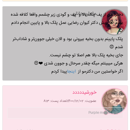
مامان جانان
دخترا من از پف پلک بالا و پف و گودی زیر چشمم واقعا کلافه شده
بودم 😭 پیش دکتر کیوان رضایی عمل پلک بالا و پایین انجام دادم
😊
پلک پایینم بدون بخیه بیرونی بود و الان خیلی جوون‌تر و شاداب‌تر
شدم 😍
جای بخیه پلک بالا هم اصلا تو چشم نیست.
هرکی میبینتم میگه چقدر سرحال و جوون شدی ❤️😍
اگر خواستین من دکترمو از
اینجا
پیدا کردم
خورشیددددد
😅🤣
عضویت: 1400/12/02
تعداد پست: 813
Purple moon