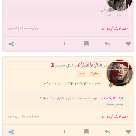
ولمون کن
بیشتر ببینید
0
نفر لایک کرده اند ...
1403/09/27
|
23:24
دخترنازتونم
من رو موزائیکی و دیوار هم شکل میبینم
استارتر
مدیر
😂😂😂
عضویت: 1402/07/13
تعداد پست: 11882
لایک نکن
توپرنسس های دیزنی عاشق مریدام🔥🏹
بیشتر ببینید
0
نفر لایک کرده اند ...
1403/09/27
|
23:25