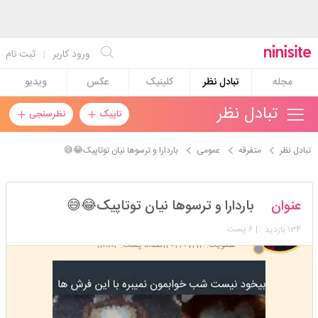
ورود کاربر
|
ثبت نام
مجله
تبادل نظر
کلینیک
عکس
ویدیو
تبادل نظر
تاپیک
نظرسنجی
تبادل نظر
متفرقه
عمومی
باردارا و ترسوها نیان توتاپیک😂😅
دخترنازتونم
عنوان
باردارا و ترسوها نیان توتاپیک😂😅
استارتر
مدیر
134
| 6 پست
بازدید
عضویت: 1402/07/13
تعداد پست: 11882