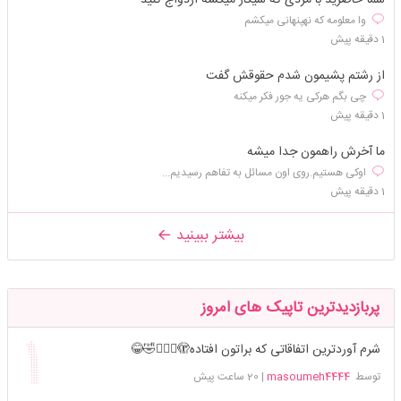
وا معلومه که نهپنهانی میکشم
1 دقیقه پیش
از رشتم پشیمون شدم حقوقش گفت
چی بگم هرکی یه جور فکر میکنه
1 دقیقه پیش
ما آخرش راهمون جدا میشه
اوکی هستیم.روی اون مسائل بە تفاهم رسیدیم...
1 دقیقه پیش
بیشتر ببینید
پربازدیدترین تاپیک های امروز
شرم آوردترین اتفاقاتی که براتون افتاده🫣🤦🏻‍♀️🤣😂
توسط
masoumeh4444
|
20 ساعت پیش