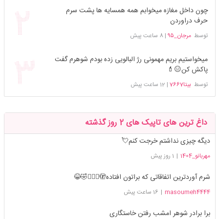
چون داخل مغازه میخوابم همه همسایه ها پشت سرم
حرف دراوردن
توسط
مرجان_۹۵
|
8 ساعت پیش
میخواستیم بریم مهمونی رژ البالویی زده بودم شوهرم گفت
پاکش کن😑💄
توسط
بیتا7667
|
12 ساعت پیش
داغ ترین های تاپیک های 2 روز گذشته
دیگه چیزی نداشتم خرجت کنم💘
مهربانو_1404
|
1 روز پیش
شرم آوردترین اتفاقاتی که براتون افتاده🫣🤦🏻‍♀️🤣😂
masoumeh4444
|
16 ساعت پیش
برا برادر شوهر امشب رفتن خاستگاری