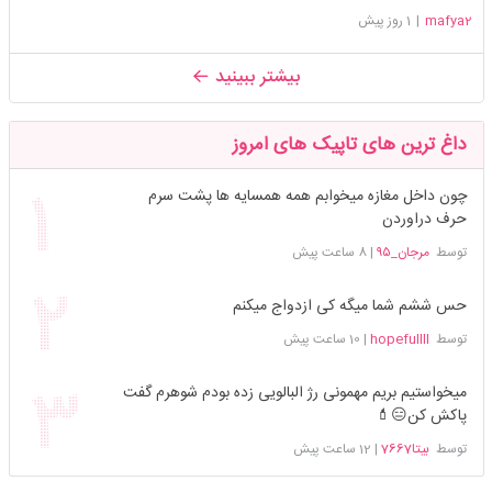
mafya2
|
1 روز پیش
بیشتر ببینید
داغ ترین های تاپیک های امروز
چون داخل مغازه میخوابم همه همسایه ها پشت سرم
حرف دراوردن
توسط
مرجان_۹۵
|
8 ساعت پیش
حس ششم شما میگه کی ازدواج میکنم
توسط
hopefullll
|
10 ساعت پیش
میخواستیم بریم مهمونی رژ البالویی زده بودم شوهرم گفت
پاکش کن😑💄
توسط
بیتا7667
|
12 ساعت پیش