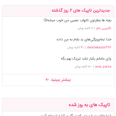
جدیدترین تاپیک های 2 روز گذشته
بچه ها بنظرتون التهاب عصبی من خوب میشه🥲
نگارییی_بانو
|
8 ثانیه پیش
خدا تمام‌ویژگی‌های بد بابام به من داده
delshekaste1996
|
41 ثانیه پیش
وای مامانم یکبار نشد تبریک بهم بگه
asal_parsa
|
-12 ثانیه پیش
بیشتر ببینید
تاپیک های به روز شده
شما حاضرید با مردی که سیگار میکشه ازدواج کنید