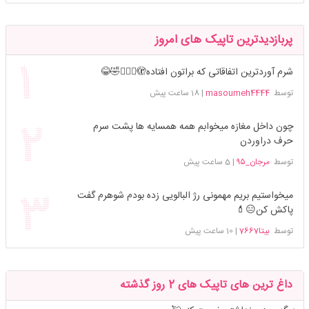
پربازدیدترین تاپیک های امروز
شرم آوردترین اتفاقاتی که براتون افتاده🫣🤦🏻‍♀️🤣😂
توسط
masoumeh4444
|
18 ساعت پیش
چون داخل مغازه میخوابم همه همسایه ها پشت سرم
حرف دراوردن
توسط
مرجان_۹۵
|
5 ساعت پیش
میخواستیم بریم مهمونی رژ البالویی زده بودم شوهرم گفت
پاکش کن😑💄
توسط
بیتا7667
|
10 ساعت پیش
داغ ترین های تاپیک های 2 روز گذشته