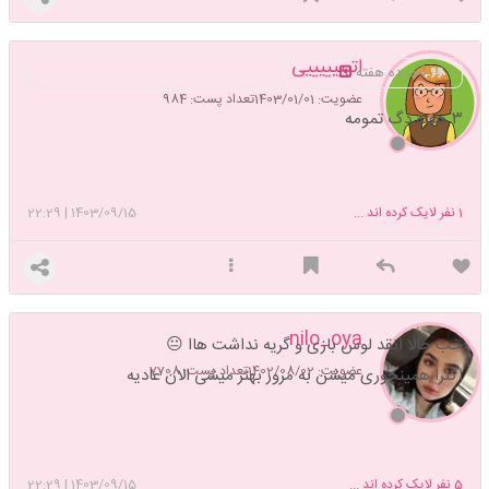
اتیییییییی
آخر ده هفته
عضویت: 1403/01/01
تعداد پست: 984
۳ هفته دگ تمومه
1
نفر لایک کرده اند ...
1403/09/15
|
22:29
nilo_oya
خب حالا انقد لوس بازی و گریه نداشت هاا 😐
عضویت: 1402/08/02
تعداد پست: 7708
اکثرا همینجوری میشن به مرور بهتر میشی الان عادیه
5
نفر لایک کرده اند ...
1403/09/15
|
22:29