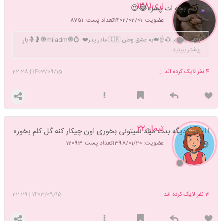
زری۱۳۸۱
فکر کنم بچه ات پسره😂😍
عضویت: 1402/02/01
تعداد پست: 8751
به نام الله☝️👑به عشق وطن 🇮🇷 مادر پدر❤️ 💍🧿miladm🧿🤰🤱یارِ
خوب تمامِ ماجراست❤🫂️✅️بمیری به نام،نمانی به ننگ🚫⚡️اثر ظلم محال
بیشتر ببینید
است به ظالم نرسد⚡️👌
4
نفر لایک کرده اند ...
1403/09/15
|
22:28
تیمان۲۲
😵‍💫خب دیگه بدت میاد نمیتونی بخوری اون چیکار کنه گل کلم بخوره
عضویت: 1398/01/20
تعداد پست: 12093
😅
3
نفر لایک کرده اند ...
1403/09/15
|
22:29