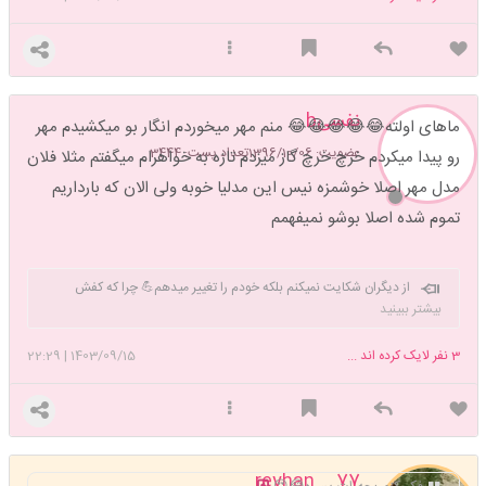
نفسیb
ماهای اولته😂😂😂😂😂 منم مهر میخوردم انگار بو میکشیدم مهر
عضویت: 1396/10/06
تعداد پست: 3444
رو پیدا میکردم خرچ خرچ گاز میزدم تازه به خواهرام میگفتم مثلا فلان
مدل مهر اصلا خوشمزه نیس این مدلیا خوبه ولی الان که بارداریم
تموم شده اصلا بوشو نمیفهمم
از دیگران شکایت نمیکنم بلکه خودم را تغییر میدهم💪 چرا که کفش
پوشیدن راحت تر از فرش کردن دنیاست مبارزه انسان را داغ میکند و
بیشتر ببینید
تجربه انسان را پخته میکند هر داغی روزی سرد میشود ولی هیچ پخته ای دیگر
خام نمیشود
3
نفر لایک کرده اند ...
1403/09/15
|
22:29
77__reyhan