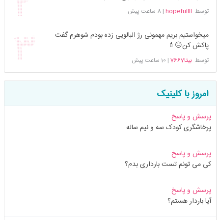
توسط
hopefullll
|
8 ساعت پیش
میخواستیم بریم مهمونی رژ البالویی زده بودم شوهرم گفت
پاکش کن😑💄
توسط
بیتا7667
|
10 ساعت پیش
امروز با کلینیک
پرسش و پاسخ
پرخاشگری کودک سه و نیم ساله
پرسش و پاسخ
کی می تونم تست بارداری بدم؟
پرسش و پاسخ
آیا باردار هستم؟