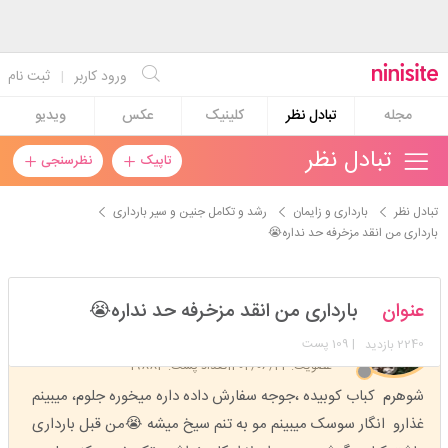
ورود کاربر
|
ثبت نام
مجله
تبادل نظر
کلینیک
عکس
ویدیو
تبادل نظر
تاپیک
نظرسنجی
تبادل نظر
بارداری و زایمان
رشد و تکامل جنین و سیر بارداری
بارداری من انقد مزخرفه حد نداره😭
77__reyhan
عنوان
بارداری من انقد مزخرفه حد نداره😭
استارتر
مدیر
2240
| 109 پست
بازدید
عضویت: 1402/06/22
تعداد پست: 19883
شوهرم کباب کوبیده ،جوجه سفارش داده داره میخوره جلوم، میبینم
غذارو انگار سوسک میبینم مو به تنم سیخ میشه 😭من قبل بارداری