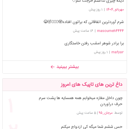
دیگه چیزی نداشتم خرجت کنم💘
مهربانو_1404
|
1 روز پیش
شرم آوردترین اتفاقاتی که براتون افتاده🫣🤦🏻‍♀️🤣😂
masoumeh4444
|
16 ساعت پیش
برا برادر شوهر امشب رفتن خاستگاری
mafya2
|
1 روز پیش
بیشتر ببینید
داغ ترین های تاپیک های امروز
چون داخل مغازه میخوابم همه همسایه ها پشت سرم
حرف دراوردن
توسط
مرجان_۹۵
|
5 ساعت پیش
حس ششم شما میگه کی ازدواج میکنم