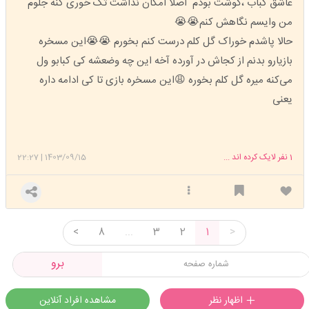
عاشق کباب ،گوشت بودم اصلا امکان نداشت تک خوری کنه جلوم
من وایسم نگاهش کنم😭😭
حالا پاشدم خوراک گل کلم درست کنم بخورم 😭😭این مسخره
بازیارو بدنم از کجاش در آورده آخه این چه وضعشه کی کبابو ول
می‌کنه میره گل کلم بخوره 😩این مسخره بازی تا کی ادامه داره
یعنی
1
نفر لایک کرده اند ...
1403/09/15
|
22:27
<
8
...
3
2
1
>
برو
اظهار نظر
مشاهده افراد آنلاین