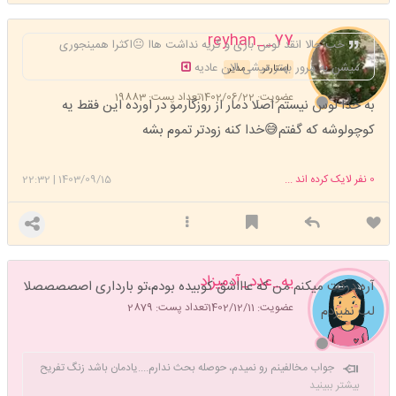
77__reyhan
خب حالا انقد لوس بازی و گریه نداشت هاا 😐اکثرا همینجوری
میشن به مرور بهتر میشی الان عادیه
استارتر
مدیر
عضویت: 1402/06/22
تعداد پست: 19883
به خدا لوس نیستم اصلا دمار از روزگارمو در اورده این فقط یه
کوچولوشه که گفتم😅خدا کنه زودتر تموم بشه
0
نفر لایک کرده اند ...
1403/09/15
|
22:32
یه_عدد_آدمیزاد
آره درکت میکنم من که عاااشق کوبیده بودم،تو بارداری اصصصصصلا
عضویت: 1402/12/11
تعداد پست: 2879
لب نمیزدم
جواب مخالفینم رو نمیدم، حوصله بحث ندارم....یادمان باشد زنگ تفریح
دنیا همیشگی نیست.... زنگ بعد حساب داریم
بیشتر ببینید