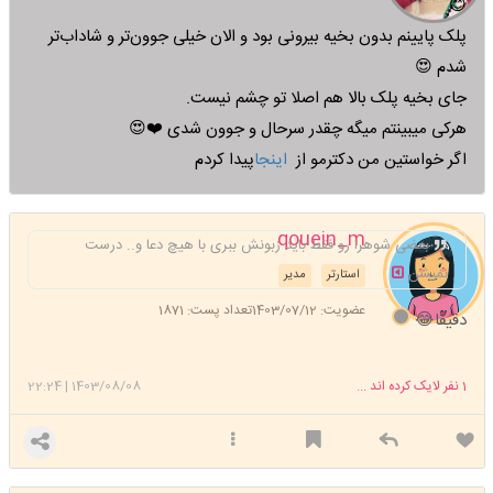
😊
پلک پایینم بدون بخیه بیرونی بود و الان خیلی جوون‌تر و شاداب‌تر
شدم 😍
جای بخیه پلک بالا هم اصلا تو چشم نیست.
هرکی میبینتم میگه چقدر سرحال و جوون شدی ❤️😍
اگر خواستین من دکترمو از
اینجا
پیدا کردم
qouein_m
بعضی شوهرا رو فقط باید زبونش ببری با هیچ دعا و.. درست
نمیشن
استارتر
مدیر
عضویت: 1403/07/12
تعداد پست: 1871
دقیقا😂
1
نفر لایک کرده اند ...
1403/08/08
|
22:24