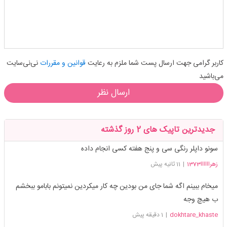
کاربر گرامی جهت ارسال پست شما ملزم به رعایت
قوانین و مقررات
نی‌نی‌سایت
می‌باشید
ارسال نظر
جدیدترین تاپیک های 2 روز گذشته
سونو داپلر رنگی سی و پنج هفته کسی انجام داده
زهراااااا1373
|
11 ثانیه پیش
میخام ببینم اگه شما جای من بودین چه کار میکردین نمیتونم بابامو ببخشم
ب هیچ وجه
dokhtare_khaste
|
1 دقیقه پیش