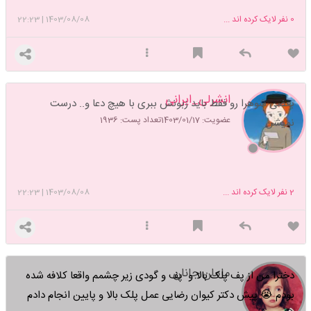
0
نفر لایک کرده اند ...
1403/08/08
|
22:23
انشرلی_ایرانی
بعضی شوهرا رو فقط باید زبونش ببری با هیچ دعا و.. درست
عضویت: 1403/01/17
تعداد پست: 1936
نمیشن
2
نفر لایک کرده اند ...
1403/08/08
|
22:23
مامان جانان
دخترا من از پف پلک بالا و پف و گودی زیر چشمم واقعا کلافه شده
بودم 😭 پیش دکتر کیوان رضایی عمل پلک بالا و پایین انجام دادم