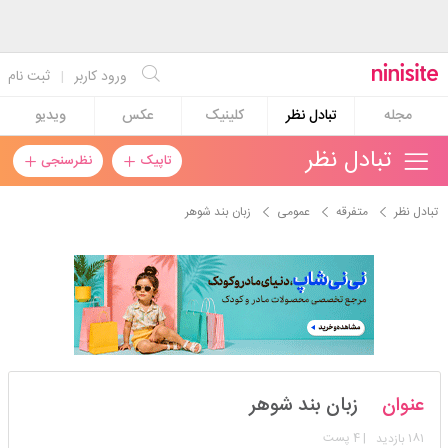
ورود کاربر
|
ثبت نام
مجله
تبادل نظر
کلینیک
عکس
ویدیو
تبادل نظر
تاپیک
نظرسنجی
تبادل نظر
متفرقه
عمومی
زبان بند شوهر
qouein_m
عنوان
زبان بند شوهر
استارتر
مدیر
181
| 4 پست
بازدید