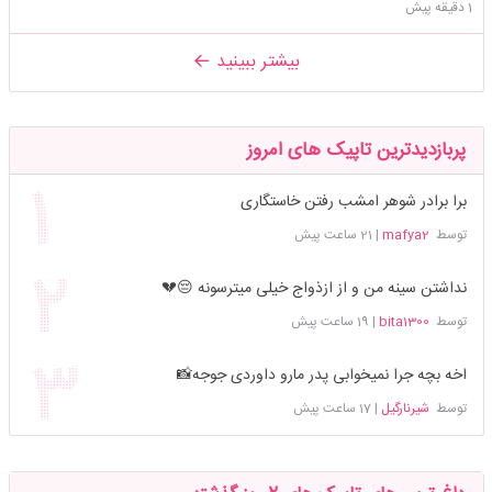
1 دقیقه پیش
بیشتر ببینید
پربازدیدترین تاپیک های امروز
برا برادر شوهر امشب رفتن خاستگاری
توسط
mafya2
|
21 ساعت پیش
نداشتن سینه من و از ازذواج خیلی میترسونه 😔💔
توسط
bita1300
|
19 ساعت پیش
اخه بچه جرا نمیخوابی پدر مارو داوردی جوجه📸
توسط
شیرنارگیل
|
17 ساعت پیش