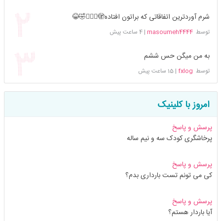
شرم آوردترین اتفاقاتی که براتون افتاده🫣🤦🏻‍♀️🤣😂
توسط
masoumeh4444
|
4 ساعت پیش
به من میگن حس ششم
توسط
fxlog
|
15 ساعت پیش
امروز با کلینیک
پرسش و پاسخ
پرخاشگری کودک سه و نیم ساله
پرسش و پاسخ
کی می تونم تست بارداری بدم؟
پرسش و پاسخ
آیا باردار هستم؟