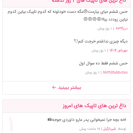
داغ ترین های تاپیک های 2 روز گذشته
حس ششم میای بیارمت😠مگه دست خودتونه که کدوم تاپیک بیاین کدوم
نیاین زوددد بیااا😡😠😠😠
دریآ839
|
1 روز پیش
دیگه چیزی نداشتم خرجت کنم💘
مهربانو_1404
|
1 روز پیش
حس ششم فقط ده سوال اول
hhffdfuhbctsv
|
1 روز پیش
بیشتر ببینید
داغ ترین های تاپیک های امروز
اخه بچه جرا نمیخوابی پدر مارو داوردی جوجه📸
توسط
شیرنارگیل
|
17 ساعت پیش