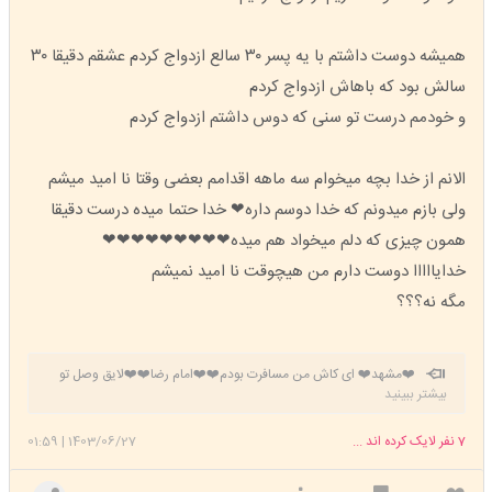
همیشه دوست داشتم با یه پسر ۳۰ سالع ازدواج کردم عشقم دقیقا ۳۰
سالش بود که باهاش ازدواج کردم
و خودمم درست تو سنی که دوس داشتم ازدواج کردم
الانم از خدا بچه میخوام سه ماهه اقدامم بعضی وقتا نا امید میشم
ولی بازم میدونم که خدا دوسم داره❤ خدا حتما میده درست دقیقا
همون چیزی که دلم میخواد هم میده❤❤❤❤❤❤❤❤❤
خدایااااا دوست دارم من هیچوقت نا امید نمیشم
مگه نه؟؟؟
❤️مشهد❤️ ای کاش من مسافرت بودم❤️❤️امام رضا❤️❤️لایق وصل تو
بیشتر ببینید
که من نیستم😢😢😢 تو خیلی آقای مهربونی هستی امام رضا😍😢❤️ یا ضامن
آهو مددی🥲❤️❤️ میشه برای بچه دار شدنم صلوات بفرستین برام دعا کنین
7
نفر لایک کرده اند ...
1403/06/27
|
01:59
زود مادر شم😍❤️