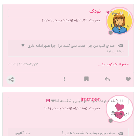
ثودک
نشم؟
عضویت: 1401/02/16
تعداد پست: 40309
وای خدایا
صدای قلب من چرا...غمت نمی کشد مرا...چرا هنوز ادامه داری...🖤
بیشتر ببینید
0
نفر لایک کرده اند ...
1403/06/27
|
02:04
immoon
واسه منم دعا کنید دلم خیلیی شکسته 🥲💔
عضویت: 1401/09/05
تعداد پست: 1081
ای جان🥺
میشه برای خوشبخت شدنم دعا کنی؟ لطفا آقایون