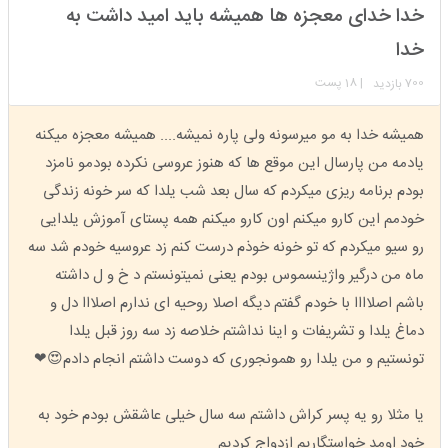
استارتر
مدیر
خدا خدای معجزه ها همیشه باید امید داشت به
عضویت: 1402/07/30
تعداد پست: 8910
خدا
700
| 18 پست
بازدید
همیشه خدا به مو میرسونه ولی پاره نمیشه.... همیشه معجزه میکنه
یادمه من پارسال این موقع ها که هنوز عروسی نکرده بودمو نامزد
بودم برنامه ریزی میکردم که سال بعد شب یلدا که سر خونه زندگی
خودمم این کارو میکنم اون کارو میکنم همه پستای آموزش یلدایی
رو سیو میکردم که تو خونه خوذم درست کنم زد عروسیه خودم شد سه
ماه من درگیر واژینسموس بودم یعنی نمیتونستم د خ و ل داشته
باشم اصلاااا با خودم گفتم دیگه اصلا روحیه ای ندارم اصلااا دل و
دماغ یلدا و تشریفات و اینا نداشتم خلاصه زد سه روز قبل یلدا
تونستیم و من یلدا رو همونجوری که دوست داشتم انجام دادم😍❤
یا مثلا رو یه پسر کراش داشتم سه سال خیلی عاشقش بودم خود به
خود اومد خواستگاریم ازدواج کردیم