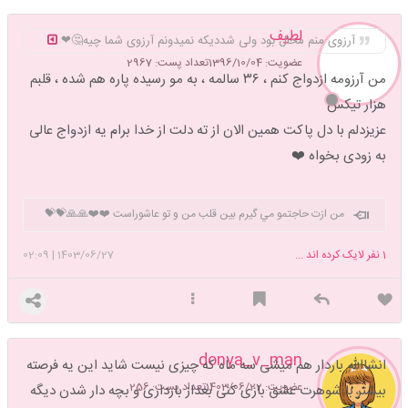
لطيف
آرزوی منم محال بود ولی شددیکه نمیدونم آرزوی شما چیه🤔❤
عضویت: 1396/10/04
تعداد پست: 2967
من آرزومه ازدواج کنم ، ۳۶ سالمه ، به مو رسیده پاره هم شده ، قلبم
هزار ت
یکس
عزیزدلم با دل پاکت همین الان از ته دلت از خدا برام یه ازدواج عالی
به زودی بخواه ❤️
من ازت حاجتمو مي گيرم بين قلب من و تو عاشوراست ❤️❤️🙏🙏💝💝
1
نفر لایک کرده اند ...
1403/06/27
|
02:09
donya_v_man
انشاالله باردار هم میشی سه ماه که چیزی نیست شاید این یه فرصته
عضویت: 1403/06/22
تعداد پست: 256
بیشتر با شوهرت عشق بازی کنی بعداز بارداری و بچه دار شدن دیگه