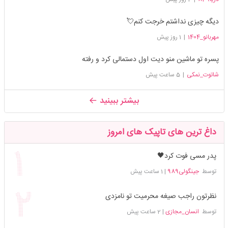
دیگه چیزی نداشتم خرجت کنم💘
مهربانو_1404
|
1 روز پیش
پسره تو ماشین منو دیت اول دستمالی کرد و رفته
شاتوت_نمکی
|
5 ساعت پیش
بیشتر ببینید
داغ ترین های تاپیک های امروز
پدر مسی فوت کرد🖤
توسط
جینگولی989
|
1 ساعت پیش
نظرتون راجب صیغه محرمیت تو نامزدی
توسط
انسان_مجازی
|
2 ساعت پیش