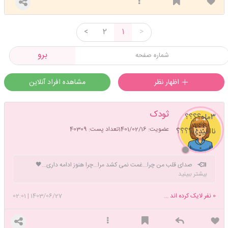
<
2
1
>
برو
اظهار نظر
مشاهده افراد آنلاین
ثودک
۳ماه؟؟؟؟
عضویت: 1401/02/16
تعداد پست: 40309
ناامیدی؟؟؟؟
صدای قلب من چرا...غمت نمی کشد مرا...چرا هنوز ادامه داری...🖤
بیشتر ببینید
0
نفر لایک کرده اند ...
1403/06/27
|
02:01