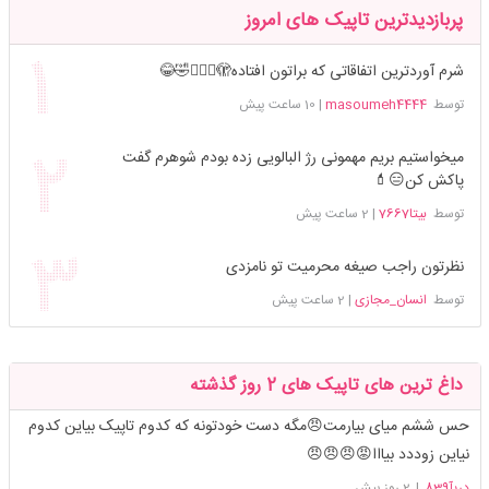
پربازدیدترین تاپیک های امروز
شرم آوردترین اتفاقاتی که براتون افتاده🫣🤦🏻‍♀️🤣😂
توسط
masoumeh4444
|
10 ساعت پیش
میخواستیم بریم مهمونی رژ البالویی زده بودم شوهرم گفت
پاکش کن😑💄
توسط
بیتا7667
|
2 ساعت پیش
نظرتون راجب صیغه محرمیت تو نامزدی
توسط
انسان_مجازی
|
2 ساعت پیش
داغ ترین های تاپیک های 2 روز گذشته
حس ششم میای بیارمت😠مگه دست خودتونه که کدوم تاپیک بیاین کدوم
نیاین زوددد بیااا😡😠😠😠
دریآ839
|
2 روز پیش