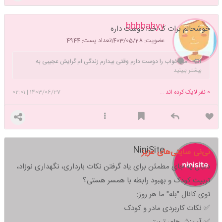
bbbbabyy
خوشحالم برات ک خدا دوست داره
عضویت: 1403/05/28
تعداد پست: 4944
من خواب را دوست دارم وقتی بیدارم زندگی ام گرایش عجیبی به
بیشتر ببینید
فروپاشی دارد
0
نفر لایک کرده اند ...
1403/06/27
|
02:01
NiniSite
نی‌نی سایتی‌های عزیز
دنبال یه جای مطمئن برای یاد گرفتن نکات بارداری، نگهداری نوزاد،
تربیت کودک و بهبود رابطه با همسر هستی؟
توی کانال "بله" ما هر روز:
✅ نکات کاربردی مادر و کودک