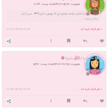
عضویت: 1402/05/17
تعداد پست: 2076
...خدایا شکرت واسه معجزه ای که بهمون دادی😍❤...من از تبار
غربتم.....از آرزوهای محال🌈 در من هزاران امید فریاد میزند
بیشتر ببینید
0
نفر لایک کرده اند ...
1403/06/27
|
02:03
z0ز
حاجت یا آرزویی داری؟
عضویت: 1402/08/25
تعداد پست: 1592
محاله آبجی
0
نفر لایک کرده اند ...
1403/06/27
|
02:04