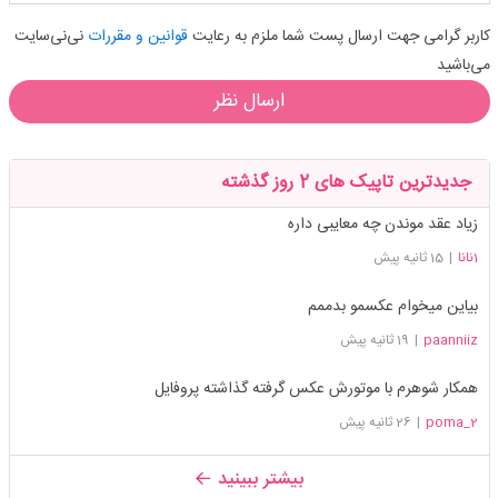
کاربر گرامی جهت ارسال پست شما ملزم به رعایت
قوانین و مقررات
نی‌نی‌سایت
می‌باشید
ارسال نظر
جدیدترین تاپیک های 2 روز گذشته
زیاد عقد موندن چه معایبی داره
1نانا
|
15 ثانیه پیش
بیاین میخوام عکسمو بدممم
paanniiz
|
19 ثانیه پیش
همکار شوهرم با موتورش عکس گرفته گذاشته پروفایل
poma_2
|
26 ثانیه پیش
بیشتر ببینید