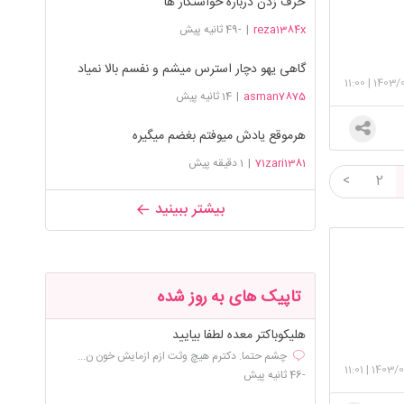
حرف زدن درباره خواستگار ها
reza1384x
|
-49 ثانیه پیش
گاهی یهو دچار استرس میشم و نفسم بالا نمیاد
11:00
|
1403/
asman7875
|
14 ثانیه پیش
هرموقع یادش میوفتم بغضم میگیره
71zari1381
|
1 دقیقه پیش
<
2
بیشتر ببینید
تاپیک های به روز شده
هلیکوباکتر معده لطفا بیایید
چشم حتما. دکترم هیچ وثت ازم ازمایش خون ن...
11:01
|
1403/
-46 ثانیه پیش