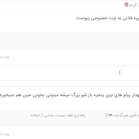
ش کردم
ره فلانی به چت خصوصی پیوست
06/25
هدار پیام های توی پنجره باز شو بزرگ میشه میتونی بخونی سین هم نمیخوره
ه، دفعه قبلی هم گذشت💔🙂. وفاداری لطف نیست، بخشی از اصالته. ح
تون رو ندارم اگه با من هم عقیده نیستی لطفا رو‌پیامم ریپلی نزن👍
06/25