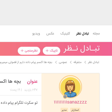
مجله
تبادل نظر
کلینیک
عکس
ویدیو
تبـادل نـظر
تاپیک
نظرسنجی
تبادل نظر
متفرقه
عمومی
بچه ها اکسم پیام داده دارم از فضولی میمیرم
عنوان
بچه ها اکسم
247
| 19 پست
بازدید
111111111sanazzzz
تو سکرت تلگرام پیام داده
استارتر
مدیر