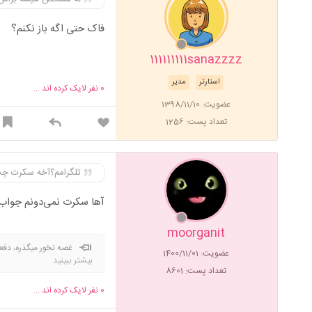
فاک حتی اگه باز نکنم؟
111111111sanazzzz
استارتر
مدیر
0
نفر لایک کرده اند ...
عضویت: 1398/11/10
تعداد پست: 1256
تلگرامم؟آخه سکرت چت
آها سکرت نمی‌دونم جواب 
moorganit
غصه نخور میگذر
عضویت: 1400/11/01
بیشتر ببینید
توضیح و فهموندن حرف هام به
تعداد پست: 8601
0
نفر لایک کرده اند ...