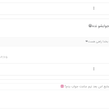
جوابشو نده😁
ل بخدا راهی هست❤
06/25
ایع اس بعد نیم ساعت جواب بدم؟