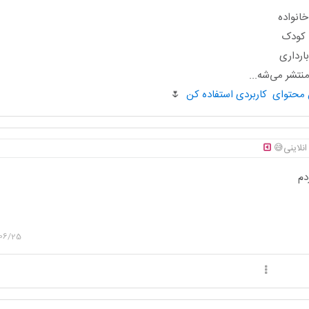
انواده
ا کودک
ارداری
تشر می‌شه...
🌷
انلاینی😅
دم
06/25