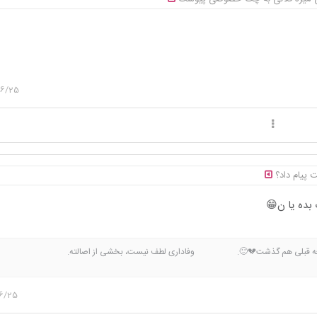
06/25
 پیام داد؟
بده یا ن😁
ه، دفعه قبلی هم گذشت💔🙂. وفاداری لطف نیست، بخشی از اصالته. ح
تون رو ندارم اگه با من هم عقیده نیستی لطفا رو‌پیامم ریپلی نزن👍
6/25