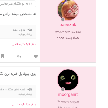
نه تو تلگرام غیر فعال
نه مشخص میشه براش می
paeezak
بدون امضا
عضویت: 1398/07/13
بیشتر ببینید
تعداد پست: 6865
0
نفر لایک کرده اند ...
روی پروفایل ضربه بزن نگ
غصه نخور میگذر
moorganit
بیشتر ببینید
توضیح و فهموندن حرف هام به
عضویت: 1400/11/01
1
نفر لایک کرده اند ...
تعداد پست: 8601