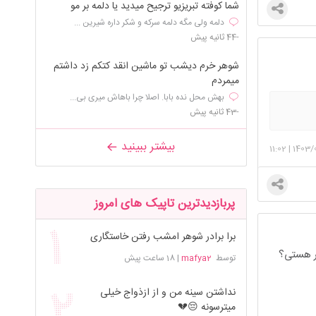
شما کوفته تبریزیو ترجیح میدید یا دلمه بر مو
دلمه ولی مگه دلمه سرکه و شکر داره شیرین ...
-44 ثانیه پیش
شوهر خرم دیشب تو ماشین انقد کتکم زد داشتم
میمردم
بهش محل نده بابا. اصلا چرا باهاش میری بی...
-43 ثانیه پیش
بیشتر ببینید
11:02
|
1403/
پربازدیدترین تاپیک های امروز
برا برادر شوهر امشب رفتن خاستگاری
سر هستی؟
توسط
mafya2
|
18 ساعت پیش
نداشتن سینه من و از ازذواج خیلی
میترسونه 😔💔