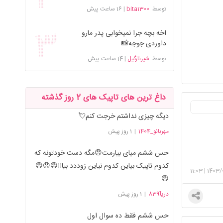
توسط
bita1300
|
16 ساعت پیش
اخه بچه جرا نمیخوابی پدر مارو
داوردی جوجه📸
توسط
شیرنارگیل
|
14 ساعت پیش
داغ ترین های تاپیک های 2 روز گذشته
دیگه چیزی نداشتم خرجت کنم💘
مهربانو_1404
|
1 روز پیش
حس ششم میای بیارمت😠مگه دست خودتونه که
کدوم تاپیک بیاین کدوم نیاین زوددد بیااا😡😠😠
11:03
|
1403/
😠
دریآ839
|
1 روز پیش
حس ششم فقط ده سوال اول