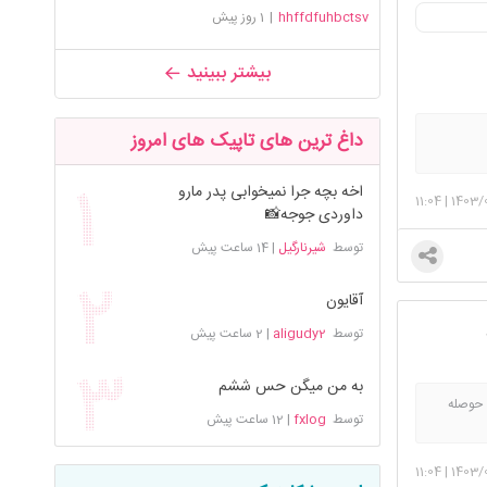
hhffdfuhbctsv
|
1 روز پیش
بیشتر ببینید
داغ ترین های تاپیک های امروز
اخه بچه جرا نمیخوابی پدر مارو
11:04
|
1403/
داوردی جوجه📸
توسط
شیرنارگیل
|
14 ساعت پیش
آقایون
توسط
aligudy2
|
2 ساعت پیش
به من میگن حس ششم
وصله
توسط
fxlog
|
12 ساعت پیش
11:04
|
1403/