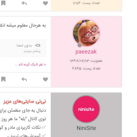
تعداد پست: 1256
به هرحال معلوم میشه انل
بدون امضا
paeezak
بیشتر ببینید
عضویت: 1398/07/13
0
نفر لایک کرده اند ...
تعداد پست: 6865
نی‌نی سایتی‌های عزیز
دنبال یه جای مطمئن برای 
توی کانال "بله" ما هر روز:
✅ نکات کاربردی مادر و ک
NiniSite
✅ آموزش‌های تربیتی