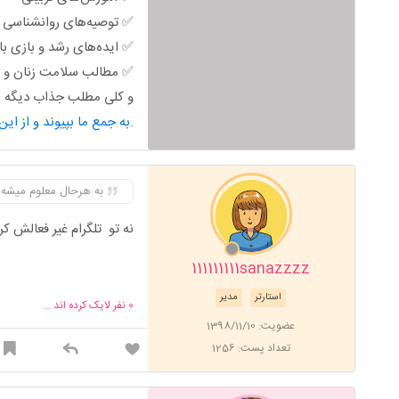
✅ توصیه‌های روانشناسی خ
✅ ایده‌های رشد و بازی ب
✅ مطالب سلامت زنان و ب
و کلی مطلب جذاب دیگه من
به جمع ما بپیوند و از این محتوای کاربردی استفاده کن.
به هرحال معلوم میشه 
نه تو تلگرام غیر فعالش کر
111111111sanazzzz
استارتر
مدیر
0
نفر لایک کرده اند ...
عضویت: 1398/11/10
تعداد پست: 1256