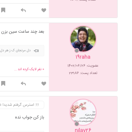
بعد چند ساعت سین بزن 
دل مرنجان ک ز هر د
19raha
عضویت: 1402/06/26
0
نفر لایک کرده اند ...
تعداد پست: 23186
استرس گرفتم شدیدا ض
باز کن جواب نده
nilay26