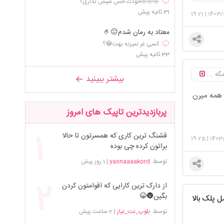
🤣🤣🤣خودت حس شیش نداری؟
لا فکر
31 ثانیه پیش
19:21
|
1403/
شون خیلی
یبینم
معتاد به رمان شدم😐🤌
 مثل شادی
کسی غر نمیزنه بهت😂؟
میکنن تا
33 ثانیه پیش
ها . موافق طب
ن همه
گه ...
بیشتر ببینید
ت دیدی حتما آهنگ kandiramazsin
تو و اون
، همه میرن
 یه گمشده
پربازدیدترین تاپیک های امروز
قشنگ ترین کاری که همسرتون تا حالا
19:25
|
1403
براتون کرده چی بوده
توسط
yasnaaaakord
|
1 روز پیش
از دارک ترین کارایی که اقوامتون کردن
بگین🌚😂
 پلک بالا
توسط
بلوپ_نت_نیاز
|
2 ساعت پیش