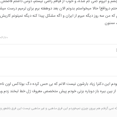
چشم و ابروم کمی کم شده، و خوب از قیافم راضی نیستم، دوس داشتم فاصلش 
احتم درواقع! حالا میخواستم بدونم الان بعد دوهفته برم برای ترمیم درست میشه
که من سه روز دیگه میرم از ایران و اگه مشکل پیدا کنه دیگه نمیتونم کاریش 
، ممنون
06/20
ودم این دکترا زیاد بارشون نیست الانم که بی حس کرده دگ بوتاکس اون ناحی
 از بین ببره باز دوباره بزنی خودم پیش متخصص معروف ژل خط لبخند زدم ور
اگه نمی گرفتم هم بیرون چیزی نمیخوردم این فرق مذهبی و غیر مذهبی نیست این فرق باشعور و
طمئنم وقتی گرسنه ام سلول های سرطانی بدنم دارن تجزیه میشن. من روزه می گیرم و اتفاقا دم 