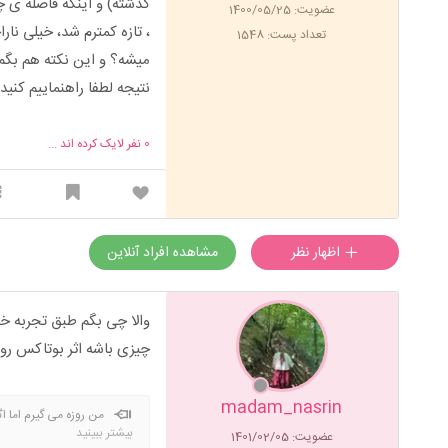
گذشته) و اینکه فاصله ی 
عضویت: 1400/05/25
، تازه کمترم شد، خیلی نار
تعداد پست: 1548
میشه؟ و این نکته هم بگم 
نتیجه لطفا راهنماییم کنید
0
نفر لایک کرده اند ...
اظهار نظر
مشاهده افراد آنلاین
والا چی بگم طبق تجربه خ
چیزی باشه اثر بوتاکس رو
madam_nasrin
من روزه می گیرم اما 
بیشتر ببینید
عضویت: 1401/02/05
شعوره. من روزه می گیرم و م