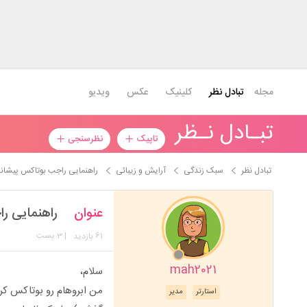
مجله
تبادل نظر
کلینیک
عکس
ویدیو
تبـادل نـظر
تاپیک
نظرسنجی
تبادل نظر
سبک زندگی
آرایش و زیبائی
راهنمایی راجب بوتاکس پیشان
عنوان
راهنمایی ر
61
| 3 پست
بازدید
mah2021
سلام،
من ابروهام رو بوتاکس کر
استارتر
مدیر