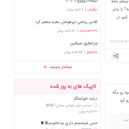
اینجااااروووو🎊🎊🎊
بیشتر بشه
؟ با بدتر
دوگوش
|
8 ثانیه پیش
کنم، در
کلاس ریاضی تیزهوشان مغزم منفجر کرد
dorsa3032
|
-16 ثانیه پیش
19:18
|
1403/
چراتعلیق نمیکنین
بانکبلوچ
|
54 ثانیه پیش
بیشتر ببینید
تاپیک های به روز شده
ه رو مگه
درامد خواستگار
م کرد
سیسی جون شوخی میکنی؟😭😂
30 ثانیه پیش
 بی
حس شیشممم داری بیا خانومم😁🫀
دمای