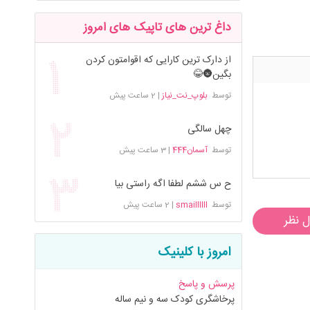
داغ ترین های تاپیک های امروز
از دارک ترین کارایی که اقوامتون کردن
بگین🌚😂
توسط
بلوپ_نت_نیاز
|
2 ساعت پیش
چهل سالگی
توسط
آسمان444
|
3 ساعت پیش
ح س ششم لطفا اگه راستی بیا
توسط
smaillllll
|
2 ساعت پیش
ل نظر
امروز با کلینیک
پرسش و پاسخ
پرخاشگری کودک سه و نیم ساله