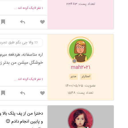
افطار هوس دوچرخه سواری میک
تعداد پست: 23683
1
نفر لایک کرده اند ...
نمیکنم روزه نیست همینطور 
هم از من بیشتره. من روزه م
معلومه از تفاوتی که دارم 
کاذب جلب توجه نمیکنه ، درون
گیاهی و معتقدم خدا شفا رو 
والا چی بگم طبق تجرب
beni رو گوش کن ، و سری
اره متاسفانه، هردفعه میرم
زن یک روز خوش نبینید ، می
خوشگل میشن من بدتر ز
داره
mah2021
استارتر
مدیر
1
نفر لایک کرده اند ...
عضویت: 1400/05/25
تعداد پست: 1548
دخترا من از پف پلک بالا 
و پایین انجام دادم 😊