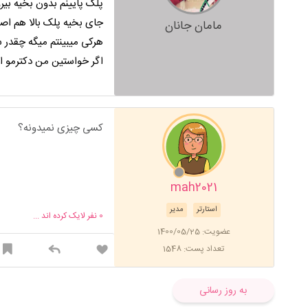
پلک پایینم بدون بخیه بیر
جای بخیه پلک بالا هم اص
مامان جانان
هرکی میبینتم میگه چقدر
اگر خواستین من دکترمو ا
کسی چیزی نمیدونه؟
mah2021
استارتر
مدیر
0
نفر لایک کرده اند ...
عضویت: 1400/05/25
تعداد پست: 1548
به روز رسانی