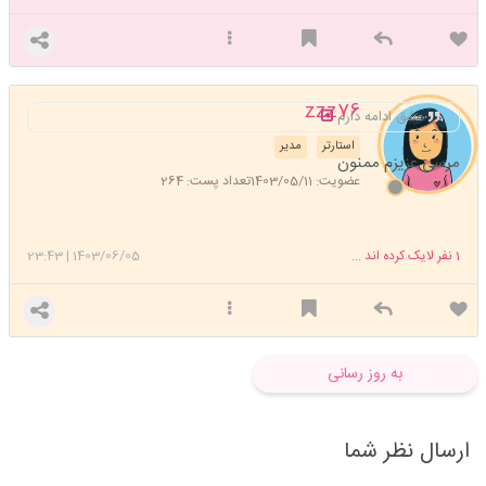
zzz76
عشق ادامه دارم
استارتر
مدیر
مرسی عزیزم ممنون
عضویت: 1403/05/11
تعداد پست: 264
1
نفر لایک کرده اند ...
1403/06/05
|
23:43
به روز رسانی
ارسال نظر شما