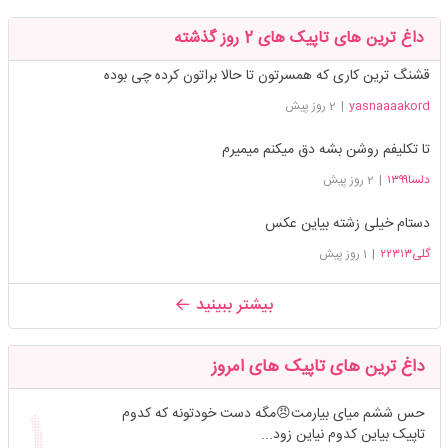
داغ ترین های تاپیک های 2 روز گذشته
قشنگ ترین کاری که همسرتون تا حالا براتون کرده چی بوده
yasnaaaakord
|
2 روز پیش
تا تکلیفم روشن بشه دق میکنم میمیرم
دلسا۱۳۹۹
|
2 روز پیش
دستام خیلی زشته بیاین عکس
گلی۲۲۳۱۳
|
1 روز پیش
بیشتر ببینید
داغ ترین های تاپیک های امروز
حس ششم میای بیارمت😠مگه دست خودتونه که کدوم
تاپیک بیاین کدوم نیاین زود...