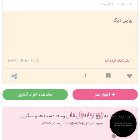
209
| 11 پست
بازدید
بیاین دیگه
0
نفر لایک کرده اند ...
1403/06/05
|
10:23
اظهار نظر
مشاهده افراد آنلاین
fa_fa_temeh
عروس دوماد یه زوج بی نظرین میان وسط دست همو میگیرن
عضویت: 1403/04/29
تعداد پست: 3387