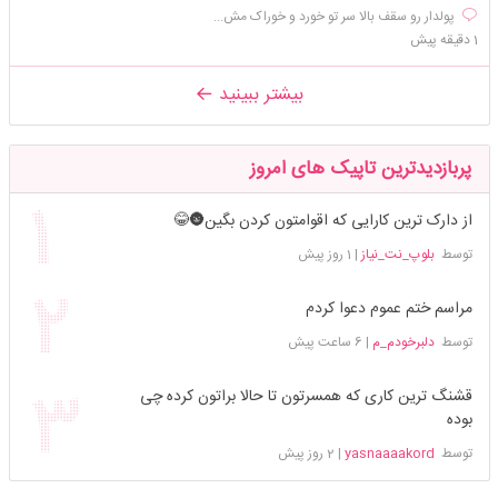
پولدار رو سقف بالا سر تو خورد و خوراک مش...
1 دقیقه پیش
بیشتر ببینید
پربازدیدترین تاپیک های امروز
از دارک ترین کارایی که اقوامتون کردن بگین🌚😂
توسط
بلوپ_نت_نیاز
|
1 روز پیش
مراسم ختم عموم دعوا کردم
توسط
دلبرخودم_م
|
6 ساعت پیش
قشنگ ترین کاری که همسرتون تا حالا براتون کرده چی
بوده
توسط
yasnaaaakord
|
2 روز پیش