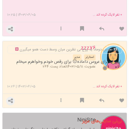
0
نفر لایک کرده اند ...
1403/06/05
|
10:25
zzz76
عروس دوماد یه زوج بی نظرین میان وسط دست همو میگیرن
استارتر
مدیر
اون ک برای عروس داماده😐 برای رقص خودم وخواهرم میخام
عضویت: 1403/05/11
تعداد پست: 264
0
نفر لایک کرده اند ...
1403/06/05
|
10:26
NiniSite
نی‌نی سایتی‌های عزیز