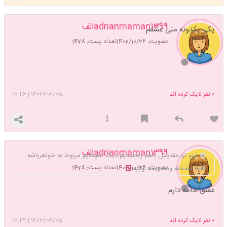
adrianmaman1399الف
یکی یکدونه منی عشقم
عضویت: 1402/10/26
تعداد پست: 1478
0
نفر لایک کرده اند ...
1403/06/05
|
10:46
adrianmaman1399الف
اینو تو عقدیش باهم رقصیدیم.دیگ نمیخایم مربوط به خواهرباشه
عضویت: 1402/10/26
تعداد پست: 1478
فقط عاشقانه وشادباشه اوکیه
عشق ادامه دارم
0
نفر لایک کرده اند ...
1403/06/05
|
10:49