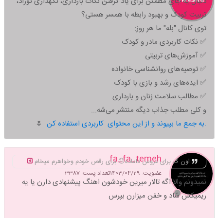
دنبال یه جای مطمئن برای یاد گرفتن نکات بارداری، نگهداری نوزاد،
تربیت کودک و بهبود رابطه با همسر هستی؟
توی کانال "بله" ما هر روز:
✅ نکات کاربردی مادر و کودک
✅ آموزش‌های تربیتی
✅ توصیه‌های روانشناسی خانواده
✅ ایده‌های رشد و بازی با کودک
✅ مطالب سلامت زنان و بارداری
و کلی مطلب جذاب دیگه منتشر می‌شه...
به جمع ما بپیوند و از این محتوای کاربردی استفاده کن.
🌷
fa_fa_temeh
اون ک برای عروس داماده😐 برای رقص خودم وخواهرم میخام
عضویت: 1403/04/29
تعداد پست: 3387
نمیدونم والا اگه تالار میرین خودشون اهنگ پیشنهادی دارن یا یه
ریمیکش شاد و خفن میزارن بپرس