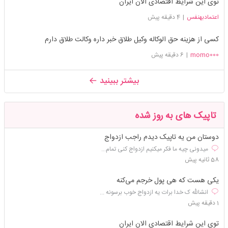
توی این شرایط اقتصادی الان ایران
اعتمادبهنفس
|
4 دقیقه پیش
کسی از هزینه حق الوکاله وکیل طلاق خبر داره وکالت طلاق دارم
momo000
|
6 دقیقه پیش
بیشتر ببینید
تاپیک های به روز شده
دوستان من یه تاپیک دیدم راجب ازدواج
میدونی چیه ما فکر میکنیم ازدواج کنی تمام...
58 ثانیه پیش
یکی هست که هی پول خرجم می‌کنه
انشالله ک خدا برات یه ازدواج خوب برسونه ...
1 دقیقه پیش
توی این شرایط اقتصادی الان ایران