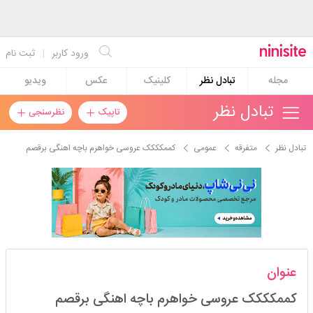
ورود کاربر
|
ثبت نام
مجله
تبادل نظر
کلینیک
عکس
ویدیو
تبادل نظر
تاپیک
نظرسنجی
تبادل نظر
متفرقه
عمومی
کممکککک عروسی خواهرم باچه اهنگی برقصم
zzz76
عنوان
استارتر
مدیر
کممکککک عروسی خواهرم باچه اهنگی برقصم
عضویت: 1403/05/11
تعداد پست: 264