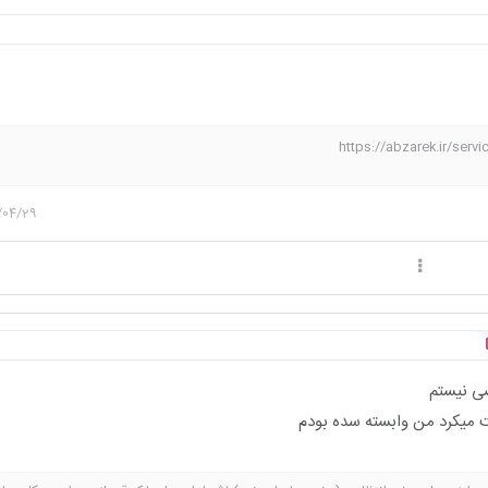
https://abzarek.ir/ser
/04/29
ضی نیستم
 میکرد من وابسته سده بودم