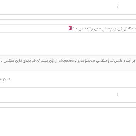
که متاهل زن و بچه دار قطع رابطه کن کلا
ر ایندم پلیس نیروانتظامی (مخصوصاموادمخدد)باشه از اون پلیسا که قد بلندی دارن هیکلین با
ومشکین ته ریش دارن و باهمه مغرورن و اخمو فقط با خانوادشون مهربونن😎یه صلوات بفرستین
ول شم.ریپلای کنید شادشم♥️😻
/04/29