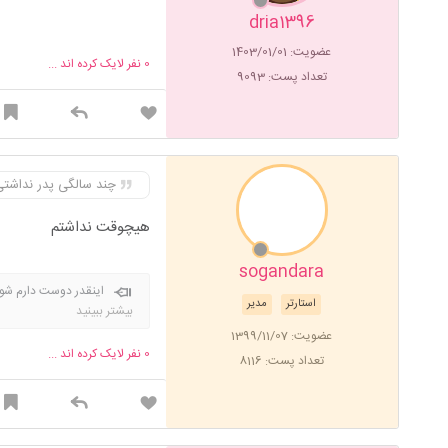
dria1396
عضویت: 1403/01/01
0
نفر لایک کرده اند ...
تعداد پست: 9093
چند سالگی پدر نداشت
هیچوقت نداشتم
sogandara
اینقدر دوست دارم شوه
استارتر
مدیر
بزرگی دارن و چشم ابر
بیشتر ببینید
که میخوام بشه فرهنگیانم قب
عضویت: 1399/11/07
0
نفر لایک کرده اند ...
تعداد پست: 8116