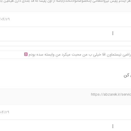
ر ایندم پلیس نیروانتظامی (مخصوصاموادمخدد)باشه از اون پلیسا که قد بلندی دارن هیکلین با
ومشکین ته ریش دارن و باهمه مغرورن و اخمو فقط با خانوادشون مهربونن😎یه صلوات بفرستین
ول شم.ریپلای کنید شادشم♥️😻
/04/29
 راضی نیستماون اقا خیلی ب من محبت میکرد من وابسته سده بودم
 کن
https://abzarek.ir/ser
/04/29