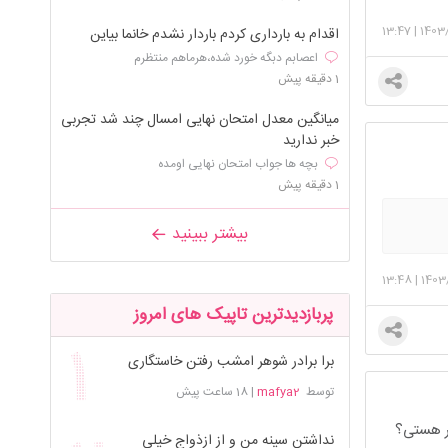
13:47
|
1403
اقدام به بارداری کردم باردار نشدم خانما بیاین
اعصابم دبگه خورد شده،هرماهم منتظرم
1 دقیقه پیش
میانگین معدل امتحان نهایی امسال چند شد تجربی
خبر ندارید
بچه ها جواب امتحان نهایی اومده
1 دقیقه پیش
بیشتر ببینید
13:48
|
1403
پربازدیدترین تاپیک های امروز
برا برادر شوهر امشب رفتن خاستگاری
توسط
mafya2
|
18 ساعت پیش
سر هستی؟
نداشتن سینه من و از ازذواج خیلی