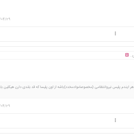
/04/29
ی..
ر ایندم پلیس نیروانتظامی (مخصوصاموادمخدد)باشه از اون پلیسا که قد بلندی دارن هیکلین با
ومشکین ته ریش دارن و باهمه مغرورن و اخمو فقط با خانوادشون مهربونن😎یه صلوات بفرستین
ول شم.ریپلای کنید شادشم♥️😻
/04/29