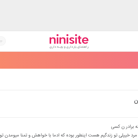
ن
ه برادر ن کسی
د خییلی تو زندگیم هست اینطور بوده که ادما با خواهش و تمنا میومدن تو 