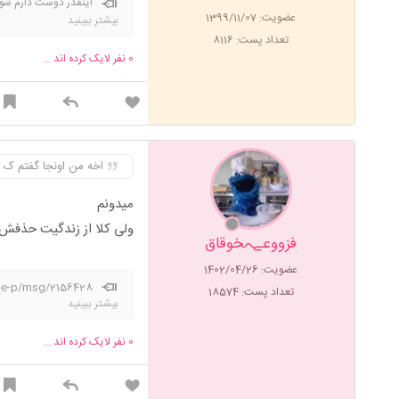
اینقدر دوست دارم شوه
عضویت: 1399/11/07
بزرگی دارن و چشم ابر
بیشتر ببینید
که میخوام بشه فرهنگیانم قب
تعداد پست: 8116
0
نفر لایک کرده اند ...
اخه من اونجا گفتم ک
میدونم
ولی کلا از زندگیت حذفش
فزووعےہخوقاق
عضویت: 1402/04/26
vice-p/msg/2156428
تعداد پست: 18574
بیشتر ببینید
0
نفر لایک کرده اند ...