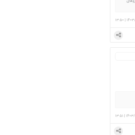
زوهای
 همینطور
13:50
|
1403
13:51
|
1403