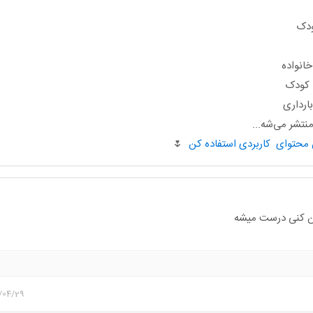
ودک
انواده
ا کودک
ارداری
تشر می‌شه...
🌷
ین کنی درست میشه
/04/29