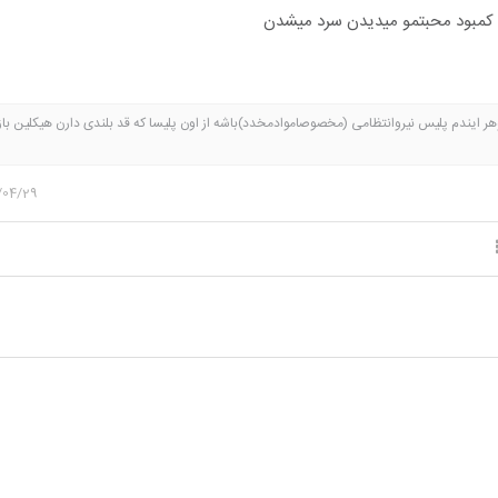
کمبود محبتمو میدیدن سرد میشدن
ر ایندم پلیس نیروانتظامی (مخصوصاموادمخدد)باشه از اون پلیسا که قد بلندی دارن هیکلین با
ومشکین ته ریش دارن و باهمه مغرورن و اخمو فقط با خانوادشون مهربونن😎یه صلوات بفرستین
ول شم.ریپلای کنید شادشم♥️😻
/04/29