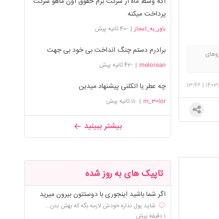
اگه وسط ماه از شرکت برم حقوق اون ماهو شرکت
پرداخت میکنه
باور_به_اعجاز
|
-40 ثانیه پیش
برادرم دستم چنگ انداخت بی خود بی جهت
زوهای
 همینطور
melorean
|
-42 ثانیه پیش
13:46
|
1403
چه عطر یا اتکلنی پیشنهاد میدین
m_30lor
|
-11 ثانیه پیش
بیشتر ببینید
تاپیک های به روز شده
اگر شما باشید اینجوری با دوستتون بیرون میرید
شاید پول نداره خودش لازمه بگه که بهش بدن...
1 دقیقه پیش