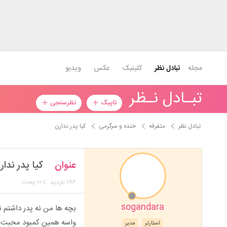
مجله
تبادل نظر
کلینیک
عکس
ویدیو
تبـادل نـظر
تاپیک
نظرسنجی
تبادل نظر
متفرقه
خنده و سرگرمی
کیا پدر ندارن
عنوان
کیا پدر ندار
186
| 10 پست
بازدید
sogandara
بچه ها من نه پدر داشتم ن
واسه همین کمبود محبت مر
استارتر
مدیر