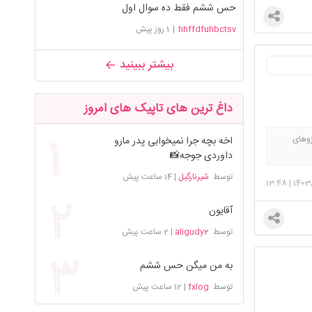
حس ششم فقط ده سوال اول
hhffdfuhbctsv
|
1 روز پیش
بیشتر ببینید
داغ ترین های تاپیک های امروز
زوهای
اخه بچه جرا نمیخوابی پدر مارو
 همینطور
داوردی جوجه📸
توسط
شیرنارگیل
|
14 ساعت پیش
13:48
|
1403
آقایون
توسط
aligudy2
|
2 ساعت پیش
به من میگن حس ششم
توسط
fxlog
|
12 ساعت پیش