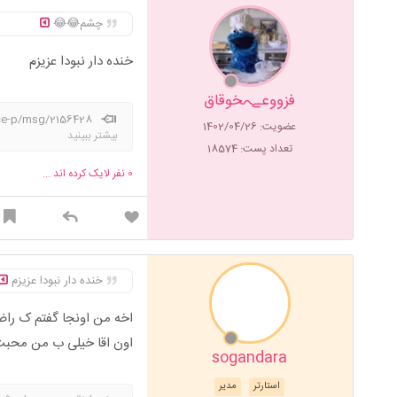
چشم😂😂
خنده دار نبودا عزیزم
فزووعےہخوقاق
vice-p/msg/2156428
عضویت: 1402/04/26
بیشتر ببینید
تعداد پست: 18574
0
نفر لایک کرده اند ...
خنده دار نبودا عزیزم
اخه من اونجا گفتم ک را
اون اقا خیلی ب من محبت
sogandara
استارتر
مدیر