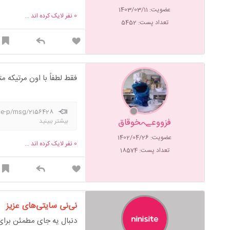
عضویت: 1403/03/11
0
نفر لایک کرده اند ...
تعداد پست: 5452
فقط لطفاً با اون مرتیکه 
vice-p/msg/2156428
فزووعےہخوقاق
بیشتر ببینید
عضویت: 1402/04/26
0
نفر لایک کرده اند ...
تعداد پست: 18574
نی‌نی سایتی‌های عزیز
دنبال یه جای مطمئن برای 