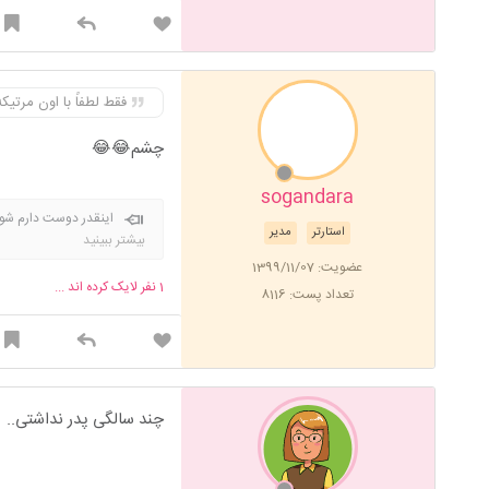
فقط لطفاً با اون مرتی
چشم😂😂
sogandara
اینقدر دوست دارم شوه
استارتر
مدیر
بزرگی دارن و چشم ابر
بیشتر ببینید
که میخوام بشه فرهنگیانم قب
عضویت: 1399/11/07
1
نفر لایک کرده اند ...
تعداد پست: 8116
چند سالگی پدر نداشتی..