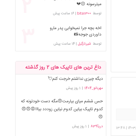
میترسونه 😔💔
توسط
bita1300
|
16 ساعت پیش
اخه بچه جرا نمیخوابی پدر مارو
داوردی جوجه📸
توسط
شیرنارگیل
|
14 ساعت پیش
داغ ترین های تاپیک های 2 روز گذشته
دیگه چیزی نداشتم خرجت کنم💘
مهربانو_1404
|
1 روز پیش
حس ششم میای بیارمت😠مگه دست خودتونه که
کدوم تاپیک بیاین کدوم نیاین زوددد بیااا😡😠😠
😠
دریآ839
|
1 روز پیش
13:48
|
1403