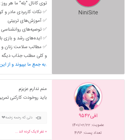
توی کانال "بله" ما هر روز:
✅ نکات کاربردی مادر و ک
NiniSite
✅ آموزش‌های تربیتی
✅ توصیه‌های روانشناسی خ
✅ ایده‌های رشد و بازی ب
✅ مطالب سلامت زنان و ب
و کلی مطلب جذاب دیگه من
به جمع ما بپیوند و از این محتوای کاربردی استفاده کن.
منم ندارم عزیزم
باید روخودت کارکنی تمر
افی۹۵۴۲
دلی که رحمه زخمه💔
عضویت: 1401/02/22
0
نفر لایک کرده اند ...
تعداد پست: 4196