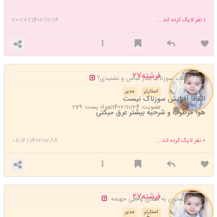
1
نفر لایک کرده اند ...
1402/12/16
|
20:28
فرشته۲۷
آفتاب سوزناک بندر عباس و نشنیدی؟
استارتر
مدیر
اتفاقا آفتابش سوزناک نیست
عضویت: 1402/11/24
تعداد پست: 279
هوا مرطوب و شرحیه بیشتر عرق میکتی
0
نفر لایک کرده اند ...
1402/12/18
|
08:16
فرشته۲۷
تابستون به معنای واقعی جهنمه
استارتر
مدیر