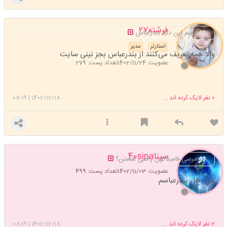
فرشته۲۷
جهنم این دنیا بندرعباس
استارتر
مدیر
والا همه تعریف می‌کنند از بندرعباس بجز نینی سایت
عضویت: 1402/11/24
تعداد پست: 279
0
نفر لایک کرده اند ...
1402/12/18
|
08:19
سینا40sina
مرسی فامیلاتون راضی هستن؟
عضویت: 1402/11/03
تعداد پست: 499
من اهل بندرعباسم
2
نفر لایک کرده اند ...
1402/12/18
|
08:19