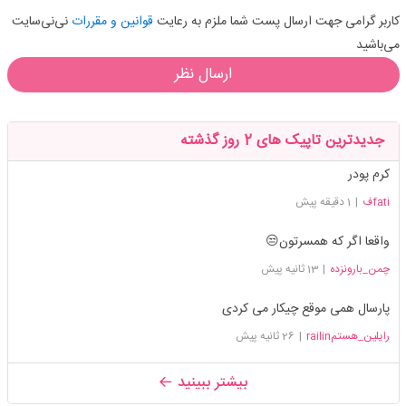
کاربر گرامی جهت ارسال پست شما ملزم به رعایت
قوانین و مقررات
نی‌نی‌سایت
می‌باشید
ارسال نظر
جدیدترین تاپیک های 2 روز گذشته
کرم پودر
fatiف
|
1 دقیقه پیش
واقعا اگر که همسرتون😒
چمن_بارونزده
|
13 ثانیه پیش
پارسال همی موقع چیکار می کردی
رایلین_هستمrailin
|
26 ثانیه پیش
بیشتر ببینید