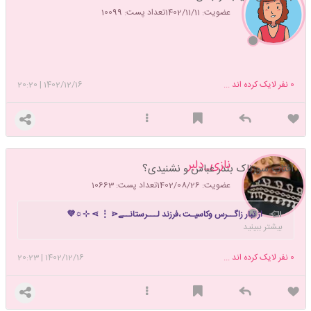
عضویت: 1402/11/11
تعداد پست: 10099
0
نفر لایک کرده اند ...
1402/12/16
|
20:20
نازی_دلبر
آفتاب سوزناک بندر عباس و نشنیدی؟
عضویت: 1402/08/26
تعداد پست: 10663
از تبار زاگــرس وکاسیـت ،فرزند لـــرستانــے⋖ ⋮ ⋗ ⊹☼💜
بیشتر ببینید
0
نفر لایک کرده اند ...
1402/12/16
|
20:23