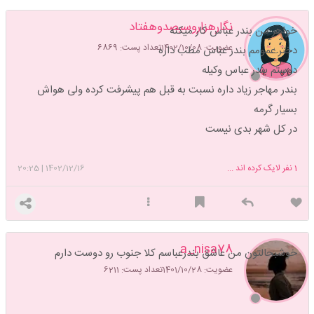
نگارهزاروسیصدوهفتاد
خواهر من بندر عباس کار میکنه
عضویت: 1402/10/08
تعداد پست: 6869
دختر عمومم بندر عباس مطب داره
دوستم بندر عباس وکیله
بندر مهاجر زیاد داره نسبت به قبل هم پیشرفت کرده ولی هواش
بسیار گرمه
در کل شهر بدی نیست
1
نفر لایک کرده اند ...
1402/12/16
|
20:25
a_nisa78
خوشبحالتون من عاشق بندرعباسم کلا جنوب رو دوست دارم
عضویت: 1401/10/28
تعداد پست: 6211