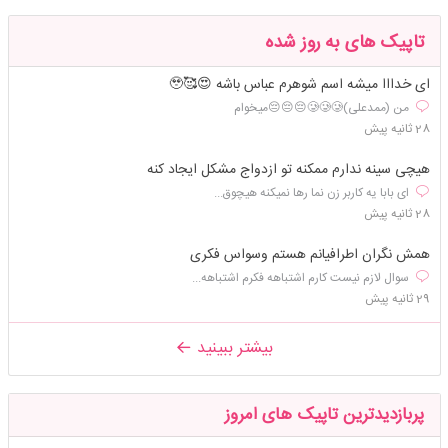
تاپیک های به روز شده
ای خدااا میشه اسم شوهرم عباس باشه 😍🥰🥹
من (ممدعلی)🥲🥲🥲😔😔😔میخوام
28 ثانیه پیش
هیچی سینه ندارم ممکنه تو ازدواج مشکل ایجاد کنه
ای بابا یه کاربر زن نما رها نمیکنه هیچوق...
28 ثانیه پیش
همش نگران اطرافیانم هستم وسواس فکری
سوال لازم نیست کارم اشتباهه فکرم اشتباهه...
29 ثانیه پیش
بیشتر ببینید
پربازدیدترین تاپیک های امروز