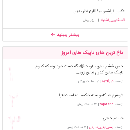
عکس کراشمو میذااارم نظر بدین
قشنگترین_اشتباه
|
1 روز پیش
بیشتر ببینید
داغ ترین های تاپیک های امروز
حس ششم میای بیارمت😠مگه دست خودتونه که کدوم
تاپیک بیاین کدوم نیاین زود...
توسط
دریآ839
|
13 ساعت پیش
شوهرم تاپیکامو ببینه حکمم اعدامه دخترا
توسط
tajafarin
|
12 ساعت پیش
خستم حاجی
توسط
پسر_نینی_سایتی
|
5 ساعت پیش