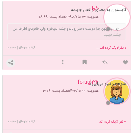
خوا
تابستون به معنای واقعی جهنمه
عضویت: 1398/05/03
تعداد پست: 18169
بنظرتون چرا دوست دختر رونالدو چشم نمیخوره ولی خانومای اطراف من
فرت فرت چشم‌میخورن
بیشتر ببینید
1
نفر لایک کرده اند ...
1402/12/16
|
20:20
forugh22
شوهرت نیرو دریایی؟
عضویت: 1402/11/22
تعداد پست: 3179
0
نفر لایک کرده اند ...
1402/12/16
|
20:20