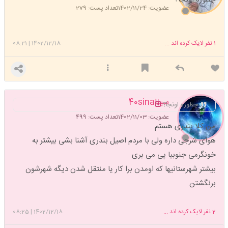
عضویت: 1402/11/24
تعداد پست: 279
1
نفر لایک کرده اند ...
1402/12/18
|
08:21
سینا40sina
چطوره اونجا؟
عضویت: 1402/11/03
تعداد پست: 499
من کلا بندری هستم
هوای شرجی داره ولی با مردم اصیل بندری آشنا بشی بیشتر به
خونگرمی جنوبیا پی می بری
بیشتر شهرستانیها که اومدن برا کار یا منتقل شدن دیگه شهرشون
برنگشتن
2
نفر لایک کرده اند ...
1402/12/18
|
08:25