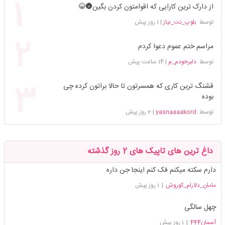
از دارک ترین کارایی که اقوامتون کردن بگین🌚😂
توسط
بلوپ_نت_نیاز
|
1 روز پیش
مراسم ختم عموم دعوا کردم
توسط
دلبرخودم_م
|
14 ساعت پیش
قشنگ ترین کاری که همسرتون تا حالا براتون کرده چی
بوده
توسط
yasnaaaakord
|
2 روز پیش
داغ ترین های تاپیک های 2 روز گذشته
دارم سکته میکنم فک کنم اینجا جن داره
مامان_دلارام_کوروش
|
1 روز پیش
چهل سالگی
آسمان444
|
1 روز پیش