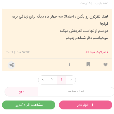
813
| 15 پست
بازدید
لطفا نظرتون رو بگین ، احتمالا سه چهار ماه دیگه برای زندگی بریم
اونجا
دوستم اونجاست تعریفش میکنه
میخواستم نظر شماهم بدونم
1
نفر لایک کرده اند ...
1402/12/16
|
20:19
<
2
1
>
برو
اظهار نظر
مشاهده افراد آنلاین