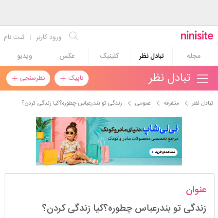
ورود کاربر
|
ثبت نام
مجله
تبادل نظر
کلینیک
عکس
ویدیو
تبادل نظر
تاپیک
نظرسنجی
تبادل نظر
متفرقه
عمومی
زندگی تو بندرعباس چطوره؟کیا زندگی کردن؟
فرشته۲۷
عنوان
استارتر
مدیر
زندگی تو بندرعباس چطوره؟کیا زندگی کردن؟
عضویت: 1402/11/24
تعداد پست: 279