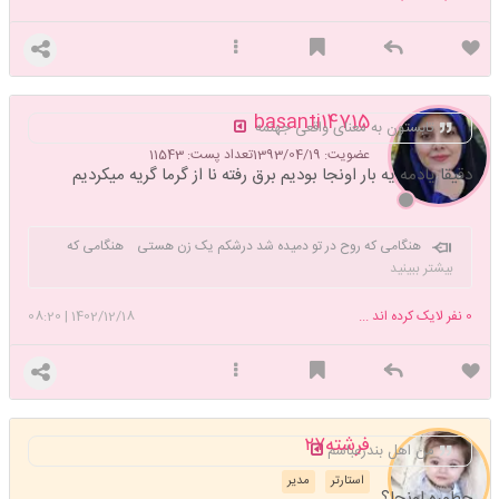
basanti14715
تابستون به معنای واقعی جهنمه
عضویت: 1393/04/19
تعداد پست: 11543
دقیقا یادمه یه بار اونجا بودیم برق رفته نا از گرما گریه میکردیم
هنگامی که روح در تو دمیده شد درشکم یک زن هستی هنگامی که
گریه میکنی در اغوش یک زن هستی هنگامی که عاشق میشوی در
بیشتر ببینید
قلب یک زن هستی زن امانت است نه برای اهانت
زن
0
نفر لایک کرده اند ...
1402/12/18
|
08:20
فرشته۲۷
من اهل بندرعباسم
استارتر
مدیر
چطوره اونجا؟