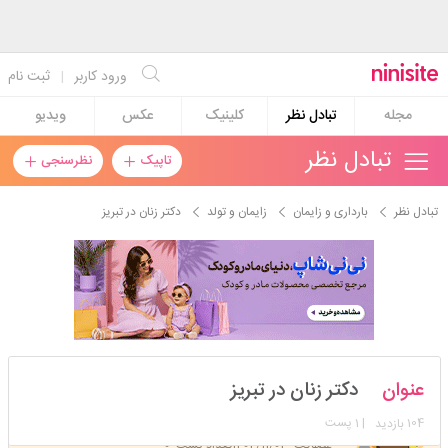
ورود کاربر
|
ثبت نام
مجله
تبادل نظر
کلینیک
عکس
ویدیو
تبادل نظر
تاپیک
نظرسنجی
تبادل نظر
بارداری و زایمان
زایمان و تولد
دکتر زنان در تبریز
مامیشش
عنوان
دکتر زنان در تبریز
استارتر
مدیر
104
| 1 پست
بازدید
عضویت: 1402/11/03
تعداد پست: 0