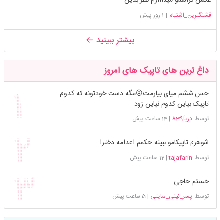
عکس کراشمو میذااارم نظر بدین
قشنگترین_اشتباه
|
1 روز پیش
بیشتر ببینید
داغ ترین های تاپیک های امروز
حس ششم میای بیارمت😠مگه دست خودتونه که کدوم
تاپیک بیاین کدوم نیاین زود...
توسط
دریآ839
|
13 ساعت پیش
شوهرم تاپیکامو ببینه حکمم اعدامه دخترا
توسط
tajafarin
|
12 ساعت پیش
خستم حاجی
توسط
پسر_نینی_سایتی
|
5 ساعت پیش