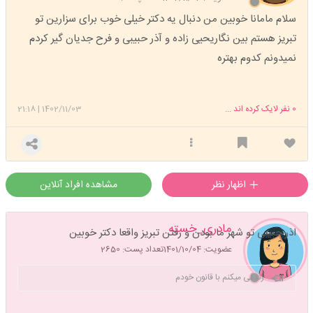
سلام مامانا خوبین من دنبال یه دکتر خیلی خوب برای سزارین تو
تبریز هستم بین نگاریحیی زاده و آذر حبیبی و فرح جدیان گیر کردم
نمیدونم کدوم بهتره
0
نفر لایک کرده اند ...
1402/11/03
|
21:18
اظهار نظر
مشاهده افراد آنلاین
مادری_خسته
اذر حبیبی تو شهر ما بودن و رفتن تبریز واقعا دکتر خوبین
عضویت: 1401/10/04
تعداد پست: 2650
زندگی میکنم با قانون خودم