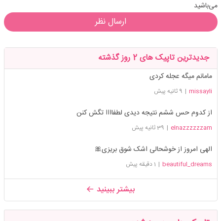
می‌باشید
ارسال نظر
جدیدترین تاپیک های 2 روز گذشته
مامانم میگه عجله کردی
missayli
|
9 ثانیه پیش
از کدوم حس ششم نتیجه دیدی لطفاااا تگش کنن
elnazzzzzzam
|
39 ثانیه پیش
الهی امروز از خوشحالی اشک شوق بریزی🎀
beautiful_dreams
|
1 دقیقه پیش
بیشتر ببینید