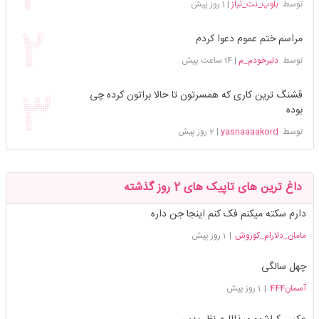
توسط
بلوپ_نت_نیاز
|
1 روز پیش
مراسم ختم عموم دعوا کردم
توسط
دلبرخودم_م
|
14 ساعت پیش
قشنگ ترین کاری که همسرتون تا حالا براتون کرده چی
بوده
توسط
yasnaaaakord
|
2 روز پیش
داغ ترین های تاپیک های 2 روز گذشته
دارم سکته میکنم فک کنم اینجا جن داره
مامان_دلارام_کوروش
|
1 روز پیش
چهل سالگی
آسمان444
|
1 روز پیش