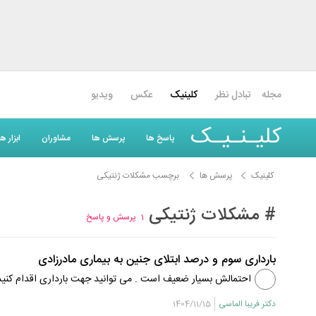
مجله
تبادل نظر
کلینیک
عکس
ویدیو
کلیـنـیـک
پاسخ ها
پرسش ها
مشاوران
ابزار 
کلینیک
پرسش ها
برچسب مشکلات ژنتیکی
# مشکلات ژنتیکی
1
پرسش و پاسخ
بارداری سوم و درصد ابتلای جنین به بیماری مادرزادی
احتمالش بسیار ضعیف است . می توانید جهت بارداری اقدام کنید
دکتر فریبا الماسی
1404/11/15