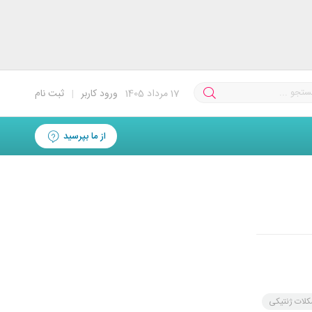
17
مرداد 1405
ورود کاربر
|
ثبت نام
از ما بپرسید
لات ژنتیکی