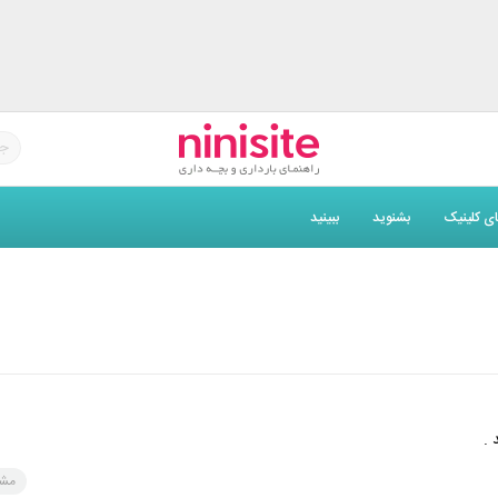
های کلینیک
بشنوید
ببینید
 .
مشک