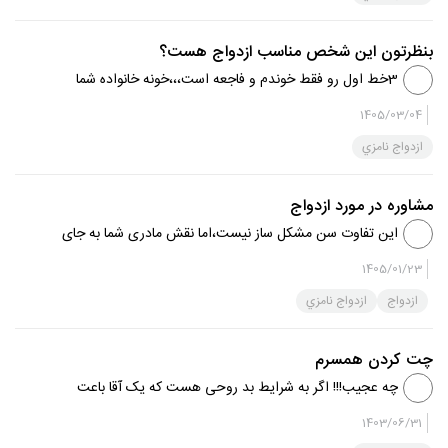
بنظرتون این شخص مناسب ازدواج هست؟
3خط اول رو فقط خوندم و فاجعه است،،،خونه خانواده شما
نمیاد ؟؟؟؟؟؟؟ به خانواده ات احترام نمی‌زاره به شما بزاره؟؟؟ در
1405/03/04
حد فکر کردنم نیست چه برسه ازدواج خودتان تصمیم بگیرید اما
ازدواج نامزي
این مرد...
مشاوره در مورد ازدواج
این تفاوت سن مشکل ساز نیست،اما نقش مادری شما به جای
خواهر توجه مرا جلب کرد،،برای شناخت نیاز به رفت و آمد
1405/01/23
بیشتری هست
ازدواج
ازدواج نامزي
چت کردن همسرم
چه عجیب!!! اگر به شرایط بد روحی هست که یک آقا باعت
میشه با جنس مخالف چت کنه. خانمها از همه لحاظ شرایط
1403/06/31