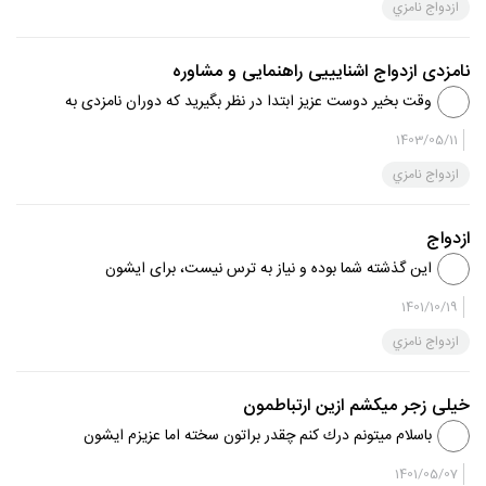
بحرانی تر دارند و با کل دنیا باید چت کنند.. یکبار فرصت دادید..
ازدواج نامزي
فقط یکبار.. به ...
نامزدی ازدواج اشنایییی راهنمایی و مشاوره
وقت بخیر دوست عزیز ابتدا در نظر بگیرید که دوران نامزدی به
منظور شناخت از هم، شرایط و خانواده یکدیگر است برای این
1403/05/11
است که شما شرایط طرف مقابل را به طور کامل ببینید و همینطور
ازدواج نامزي
بالعکس ...
ازدواج
این گذشته شما بوده و نیاز به ترس نیست، برای ایشون
توضیحات لازم رو بدید و اطمینان بدید چیزی وجود ندارد،شما
1401/10/19
گفتید خیانت نمیکنید،مگر در زمان عقد با ایشون رابطه داشتید؟
ازدواج نامزي
من متوجه نشدم،به...
خیلی زجر میکشم ازین ارتباطمون
باسلام ميتونم درك كنم چقدر براتون سخته اما عزيزم ايشون
همين ادم هست با همين ويژگي در طي اين دوسال هم تغيير
1401/05/07