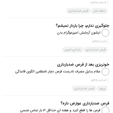
1399/03/06
سقط مکرر
قرص ضدبارداری
جلوگیری ندارم، چرا باردار نمیشم؟
ایشون آزمایش اسپرموگرام بدن
1399/02/11
قرص ضدبارداری
بارداری اسپرم
خونریزی بعد از قرص ضدبارداری
سلام بدلیل مصرف نادرست قرص دچار نامنظمی الگوی قاعدگی
شدید.مدتی هیچ دارو ی هورمونی مصرف نکنید قرص اهن
1399/02/06
مصرف کنید و اجازه بدید سیکلها دوباره منظم بشه
پریود
قرص ضدبارداری
قرص ضدبارداری عوارض داره؟
قرص ها را قطع کنید و هفته ای حداقل 3 بار تماس جنسی