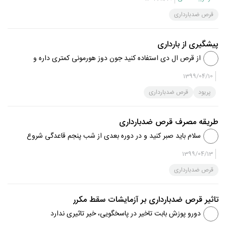
قرص ضدبارداری
پیشگیری از بارداری
از قرص ال دی استفاده کنید جون دوز هورمونی کمتری داره و
برای اکثر خانمها تحمل این حجم از هورمونها راحت‌تره از روز
1399/04/10
اول پریود شروع کنید
پریود
قرص ضدبارداری
طریقه مصرف قرص ضدبارداری
سلام باید صبر کنید و در دوره بعدی از شب پنجم قاعدگی شروع
به مصرف قرص جلوگیری کنید فعلا این دوره از کاندوم استفاده
1399/04/13
کنید موفق باشید.
قرص ضدبارداری
تاثیر قرص ضدبارداری بر آزمایشات سقط مکرر
دورو پوزش بابت تاخیر در پاسخگویی، خیر تاثیری ندارد