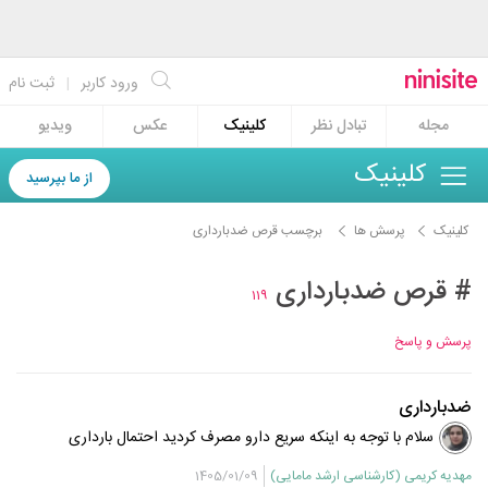
ورود کاربر
|
ثبت نام
مجله
تبادل نظر
کلینیک
عکس
ویدیو
کلینیک
از ما بپرسید
کلینیک
پرسش ها
برچسب قرص ضدبارداری
# قرص ضدبارداری
119
پرسش و پاسخ
ضدبارداری
سلام با توجه به اینکه سریع دارو مصرف کردید احتمال بارداری
کم است اما باز هم باید صبر کنید.
مهدیه کریمی (کارشناسی ارشد مامایی)
1405/01/09