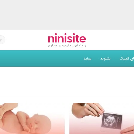
های کلینیک
بشنوید
ببینید