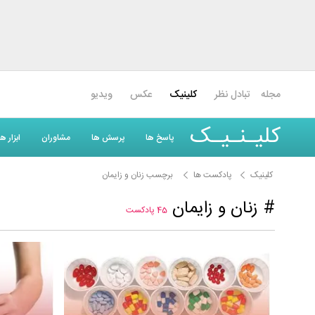
مجله
تبادل نظر
کلینیک
عکس
ویدیو
کلیـنـیـک
پاسخ ها
پرسش ها
مشاوران
ابزار 
کلینیک
پادکست ها
برچسب زنان و زایمان
# زنان و زایمان
45 پادکست