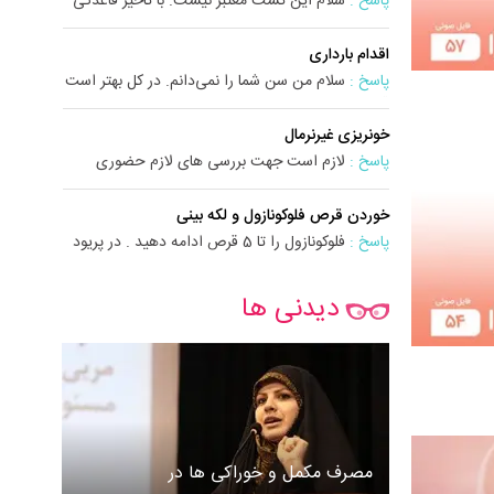
پاسخ :
سلام این تست معتبر نیست. با تاخیر قاعدگی
تست خون ...
اقدام بارداری
پاسخ :
سلام من سن شما را نمی‌دانم. در کل بهتر است
قبل از ...
خونریزی غیرنرمال
پاسخ :
لازم است جهت بررسی های لازم حضوری
ویزیت شوید .
خوردن قرص فلوکونازول و لکه بینی
پاسخ :
فلوکونازول را تا 5 قرص ادامه دهید . در پریود
هم مص...
دیدنی ها
مصرف مکمل و خوراکی ها در