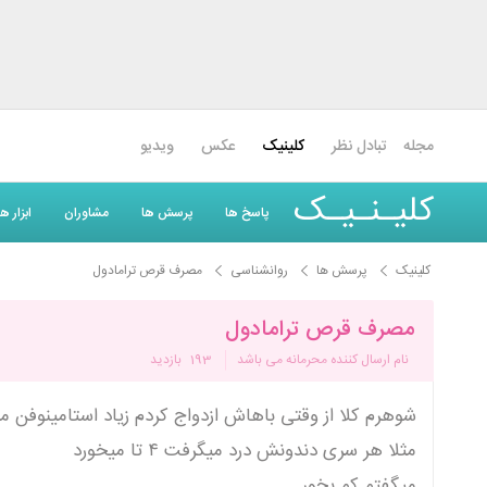
مجله
تبادل نظر
کلینیک
عکس
ویدیو
کلیـنـیـک
پاسخ ها
پرسش ها
مشاوران
ابزار 
کلینیک
پرسش ها
روانشناسی
مصرف قرص ترامادول
مصرف قرص ترامادول
نام ارسال کننده محرمانه می باشد
193
بازدید
شوهرم کلا از وقتی باهاش ازدواج کردم زیاد استامینوفن م
مثلا هر سری دندونش درد میگرفت ۴ تا میخورد
میگفتم کم بخور