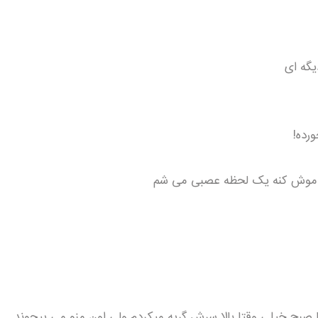
یگه ای
اموش کنه یک لحظه عصبی می شم
 صبح خیلی وقتا بالا سرش گریه میکردم ولی اون منو می پیچوند