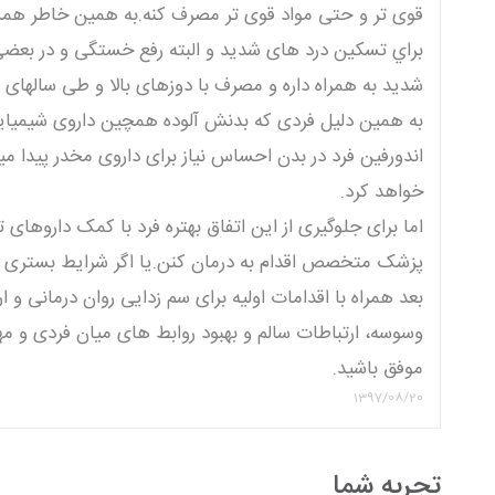
قوی تر و حتی مواد قوی تر مصرف كنه.به همين خاطر هم
براي تسكين درد های شديد و البته رفع خستگی و در بعضی
شديد به همراه داره و مصرف با دوزهای بالا و طی سالهای زي
به همين دليل فردی كه بدنش آلوده همچين داروی شيميايی 
اندورفين فرد در بدن احساس نياز برای داروی مخدر پيدا م
خواهد كرد.
اما برای جلوگيری از اين اتفاق بهتره فرد با كمک داروها
پزشک متخصص اقدام به درمان كنن.يا اگر شرايط بستری رو د
بعد همراه با اقدامات اوليه برای سم زدايی روان درمانی و ا
وسوسه، ارتباطات سالم و بهبود روابط های ميان فردی و مه
موفق باشيد.
1397/08/20
تجربه شما