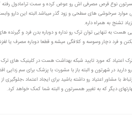
سرتون نوع قرص مصرفی اش رو عوض كرده و سمت ترامادول رفته ك
 موارد سرخوشی های سطحی و زود گذر ميباشد.البته اين دارو وابس
اد تشنج به همراه داره.
هست به تنهايی توان ترک رو نداره و دوباره بدن فرد و گيرنده ها
يكنن و فرد دچار وسوسه و كلافگی ميشه.و قطعا دوباره مصرف يا لغز
ی ترک اعتياد كه مورد تاييد شبكه بهداشت هست در كلينيک های ترک ز
اريد در شهرتون و البته باز با مشورت با پزشک برای سم زدايی اقدا
رتباط با مشاور اعتياد رو داشته باشيد برای ايجاد اعتماد ،جلوگيری از
ارتهای ديگر كه به تغيير همسرتون و البته شما كمک خواهد كرد.