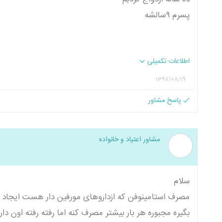
پسرم ۹سالشه
اطلاعات تکمیلی
1397/08/19
پاسخ مشاور
مشاور اعتیاد و خانواده
سلام
مصرف استامینوفن كه ازداروهای مورفين دار هست ايجاد وابس
بگيره مجبوره هر بار بيشتر مصرف كنه اما رفته رفته اون دا