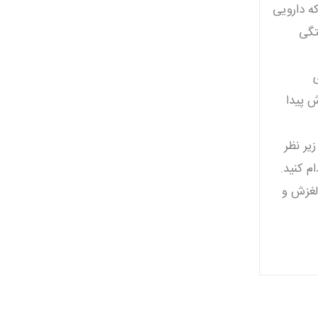
ه دارويی
تگی
ی
ش پیدا
ير نظر
م كنيد.
 لغزش و