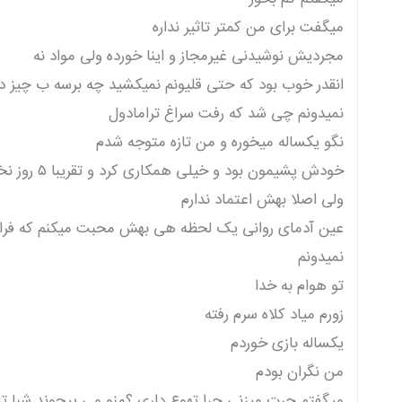
میگفت برای من کمتر تاثیر نداره
مجردیش نوشیدنی غیرمجاز و اینا خورده ولی مواد نه
انقدر خوب بود که حتی قلیونم نمیکشید چه برسه ب چیز د
نمیدونم چی شد که رفت سراغ ترامادول
نگو یکساله میخوره و من تازه متوجه شدم
خودش پشیمون بود و خیلی همکاری کرد و تقریبا ۵ روز نخورده!
ولی اصلا بهش اعتماد ندارم
عین آدمای روانی یک لحظه هی بهش محبت میکنم که فر
نمیدونم
تو هوام به خدا
زورم میاد کلاه سرم رفته
یکساله بازی خوردم
من نگران بودم
میگفتم چرت میزنی چرا تهوع داری ؟منو می پیچوند شبا تا