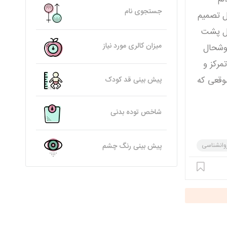
جستجوی نام
ل تصمیم
رشتم فکر میکردم اگر پزشکی قبول بشم این احساس پوچی ازم دور میشه به خاطر همین ۲سال پشت
میزان کالری مورد نیاز
خوشحال
مرکز و
موقعی که
پیش بینی قد کودک
شاخص توده بدنی
وانشناسی
پیش بینی رنگ چشم