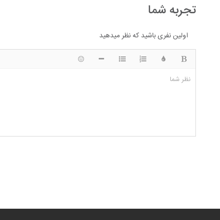
تجربه شما
اولین نفری باشید که نظر میدهید
ضخیم
رنگ
لیست شماره ای
لیست دایره ای
شکلک ها
قرار دادن افقی خط
نظر شما