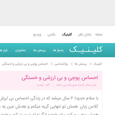
مجله
تبادل نظر
کلینیک
عکس
ویدیو
کلیـنـیـک
پاسخ ها
پرسش ها
مشاوران
ابزار 
کلینیک
پرسش ها
روانشناسی
احساس پوچی و بی ارزشی و خستگی
احساس پوچی و بی ارزشی و خستگی
نام ارسال کننده محرمانه می باشد
59
بازدید
با سلام حدودا ۶ سال میشه که در زندگی احساس
کلاس زبان .همش تو تنهایی گریه میکنم و بعدش عین یه 
همش سعی میکنم برای خودم انگیزه ای درست کنم و خودمو ت