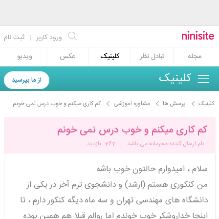
ورود کاربر
|
ثبت نام
مجله
تبادل نظر
کلینیک
عکس
ویدیو
کلینیک
از ما بپرسید
کلینیک
پرسش ها
مشاوره آموزشی
کم کاری میکنم و خوب درس نمی خونم
کم کاری میکنم و خوب درس نمی خونم
نام ارسال کننده محرمانه می باشد
267
بازدید
سلام ، امیدوارم حالتون خوب باشه
من کنکوری هستم (ارشد) و دانشجوی ترم آخر در یکی از
دانشگاه های مهندسی تهران و سه ماه دیگه کنکور دارم ، تا
اینجا خداروشکر خوب خوندم اما روالم قبلا هم همین بوده