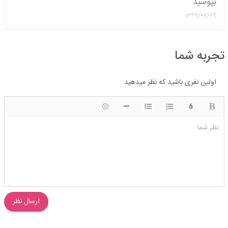
بپوشيد
1399/02/09
تجربه شما
اولین نفری باشید که نظر میدهید
ضخیم
رنگ
لیست شماره ای
لیست دایره ای
شکلک ها
قرار دادن افقی خط
نظر شما
ارسال نظر