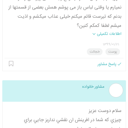
نمیارم یا وقتی لباس باز می پوشم همش بعضی از قسمتها از
بدنم که تیرست قائم میکنم خیلی عذاب میکشم و اذیت
میشم لطفا کمکم کنین؟
اطلاعات تکمیلی
1399/01/21
پوست
خجالت
پاسخ مشاور
مشاور خانواده
سلام دوست عزيز
چيزي كه شما در افرينش ان نقشي نداربز جايي براي