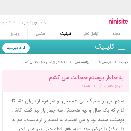
ورود کاربر
|
ثبت نام
مجله
تبادل نظر
کلینیک
عکس
ویدیو
کلینیک
از ما بپرسید
کلینیک
پرسش ها
روانشناسی
به خاطر پوستم خجالت می کشم
به خاطر پوستم خجالت می کشم
شیطونخانومم
101
بازدید
سلام من پوستم گندمی هستش و شوهرم از دوران عقد تا
الان که یک سال و نیم هستش سه چهار بار بهم گفته کاش
پوستت سفید بود و من اعتماد به نفسم را از دست دادم به
طوریکه( با عرض معذرت)موقع رابطه حتی پیراهن را در