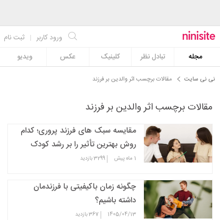
ورود کاربر
|
ثبت نام
مجله
تبادل نظر
کلینیک
عکس
ویدیو
نی نی سایت
مقالات برچسب اثر والدین بر فرزند
مقالات برچسب اثر والدین بر فرزند
مقایسه سبک های فرزند پروری؛ کدام
روش بهترین تأثیر را بر رشد کودک
دارد؟
|
1 ماه پیش
3299
بازدید
چگونه زمان باکیفیتی با فرزندمان
داشته باشیم؟
|
1405/04/13
367
بازدید