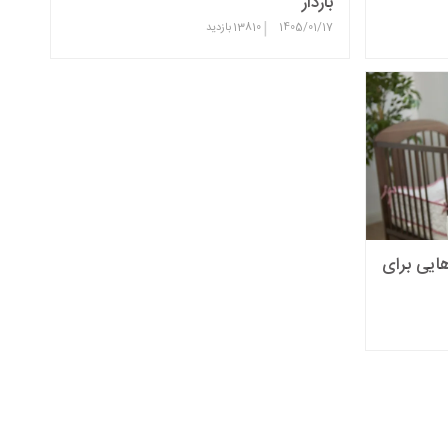
باردار
|
1405/01/17
13810
بازدید
هایی برای