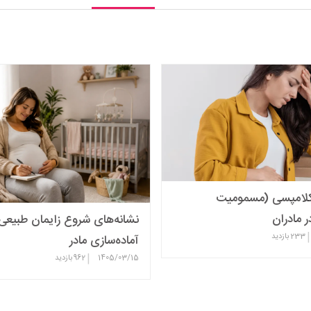
‌اکلامپسی (مسمومیت
 مادران
نشانه‌های شروع زایمان طبیعی
|
233
بازدید
آماده‌سازی مادر
|
1405/03/15
962
بازدید