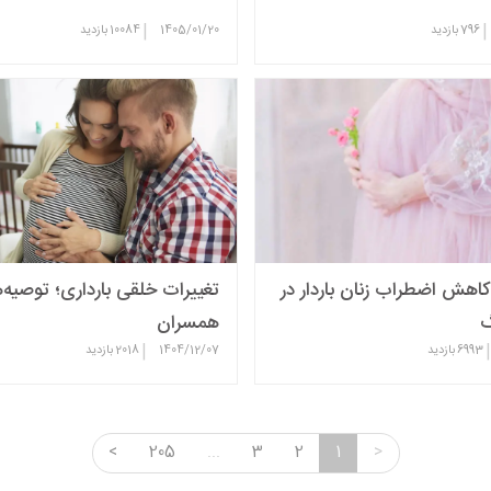
|
|
796
بازدید
1405/01/20
10084
بازدید
اهش اضطراب زنان باردار در
تغییرات خلقی بارداری؛ توصیه‌
گ
همسران
|
|
6993
بازدید
1404/12/07
2018
بازدید
<
205
...
3
2
1
>