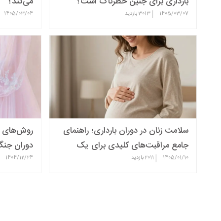
بارداری برای جنین خطرناک است؟
می‌کند؟
|
1405/03/07
3013
بازدید
1405/03/04
سلامت زنان در دوران بارداری؛ راهنمای
روش‌های ک
جامع مراقبت‌های کلیدی برای یک
دوران جن
|
1405/01/10
بارداری سالم
2011
بازدید
1404/12/24