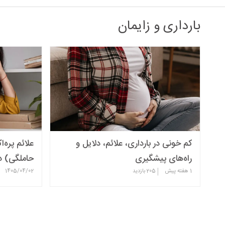
بارداری و زایمان
کم خونی در بارداری، علائم، دلایل و
علائم پره
راه‌های پیشگیری
حاملگی) در
|
1 هفته پیش
205
بازدید
1405/04/02