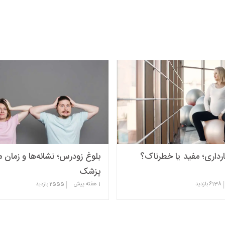
رداری؛ مفید یا خطرناک؟
بلوغ زودرس؛ نشانه‌ها و زمان م
پزشک
|
|
6138
بازدید
1 هفته پیش
2555
بازدید