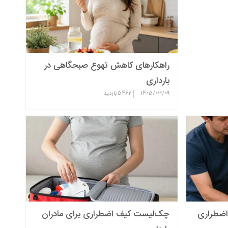
راهکارهای کاهش تهوع صبحگاهی در
بارداری
|
1405/03/09
5462
بازدید
 اضطراری
چک‌لیست کیف اضطراری برای مادران