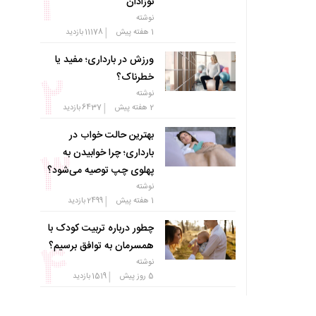
نوزادان
نوشته
|
1 هفته پیش
11178
بازدید
ورزش در بارداری؛ مفید یا
خطرناک؟
نوشته
|
2 هفته پیش
6437
بازدید
بهترین حالت خواب در
بارداری؛ چرا خوابیدن به
پهلوی چپ توصیه می‌شود؟
نوشته
|
1 هفته پیش
2499
بازدید
چطور درباره تربیت کودک با
همسرمان به توافق برسیم؟
نوشته
|
5 روز پیش
1519
بازدید