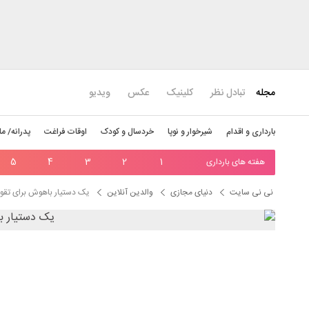
مجله
تبادل نظر
کلینیک
عکس
ویدیو
بارداری و اقدام
شیرخوار و نوپا
خردسال و کودک
اوقات فراغت
پدرانه/ ما
هفته های بارداری
1
2
3
4
5
نی نی سایت
دنیای مجازی
والدین آنلاین
یک دستیار باهوش برای تقوی