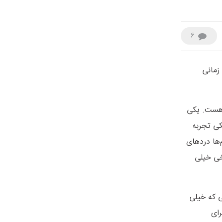
6
زمانی
م هست. یکی
کی تجربه
ها دردهای
خی خیلی
ی که خیلی
رای