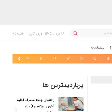
18
مرداد 1405
ورود کاربر
|
ثبت نام
؟
نی‌نی‌کست
22
21
20
19
18
17
16
15
14
پربازدیدترین ها
راهنمای جامع مصرف قطره
آهن و ویتامین D برای