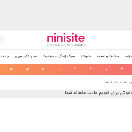
درانه
سلامت و تغذیه
خانواده
سبک زندگی و موفقیت
مد و دکوراسیون
چه خبر
13
12
11
10
9
8
7
6
م عادت ماهانه شما