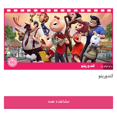
01:33:20
کندوریتو
مشاهده همه