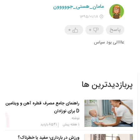
مامان_هستی_جووووون
1395/01/18
پاسخ
0
0
عاااالی بود سپاس
پربازدیدترین ها
راهنمای جامع مصرف قطره آهن و ویتامین
D برای نوزادان
نوشته
|
1 هفته پیش
8541
بازدید
ورزش در بارداری؛ مفید یا خطرناک؟