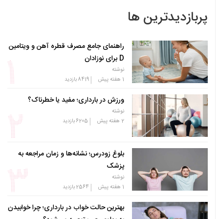
پربازدیدترین ها
راهنمای جامع مصرف قطره آهن و ویتامین
D برای نوزادان
نوشته
|
1 هفته پیش
8419
بازدید
ورزش در بارداری؛ مفید یا خطرناک؟
نوشته
|
2 هفته پیش
6205
بازدید
بلوغ زودرس؛ نشانه‌ها و زمان مراجعه به
پزشک
نوشته
|
1 هفته پیش
2564
بازدید
بهترین حالت خواب در بارداری؛ چرا خوابیدن