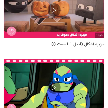
12:30
جزیره اشکال (فصل 1 قسمت 8)