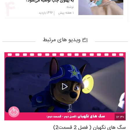
به پهلوی چپ توصیه می‌شود؟
نوشته
|
1 هفته پیش
1496
بازدید
ویدیو های مرتبط
12:30
سگ های نگهبان ( فصل 2 قسمت2)