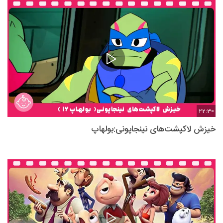
22:30
خیزش لاکپشت‌های نینجاپونی:بولهاپ