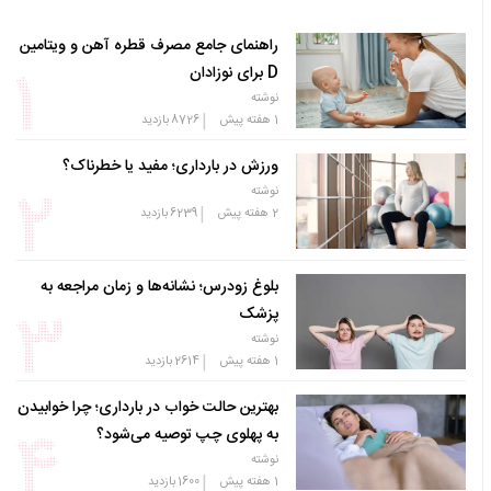
راهنمای جامع مصرف قطره آهن و ویتامین
D برای نوزادان
نوشته
|
1 هفته پیش
8726
بازدید
ورزش در بارداری؛ مفید یا خطرناک؟
نوشته
|
2 هفته پیش
6239
بازدید
بلوغ زودرس؛ نشانه‌ها و زمان مراجعه به
پزشک
نوشته
|
1 هفته پیش
2614
بازدید
بهترین حالت خواب در بارداری؛ چرا خوابیدن
به پهلوی چپ توصیه می‌شود؟
نوشته
|
1 هفته پیش
1600
بازدید