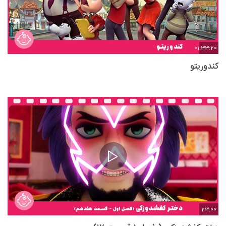
01:33:20
کندوریتو
23:00