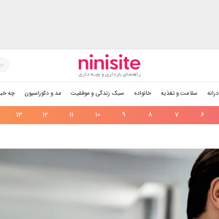
درانه
سلامت و تغذیه
خانواده
سبک زندگی و موفقیت
مد و دکوراسیون
چه خبر
13
12
11
10
9
8
7
6