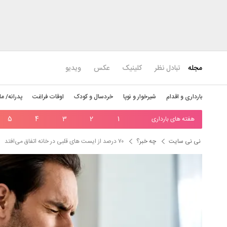
مجله
تبادل نظر
کلینیک
عکس
ویدیو
بارداری و اقدام
شیرخوار و نوپا
خردسال و کودک
اوقات فراغت
پدرانه/ ما
هفته های بارداری
1
2
3
4
5
نی نی سایت
چه خبر؟
۷۰ درصد از ایست های قلبی در خانه اتفاق می‌افتد