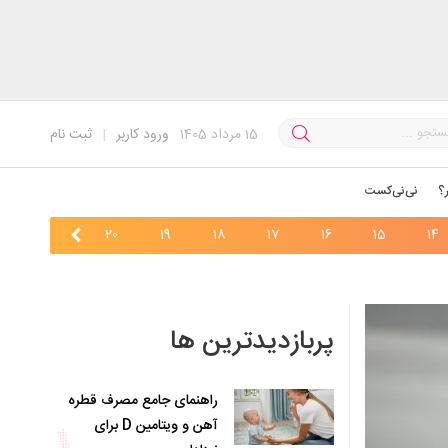
15
مرداد 1405
ورود کاربر
|
ثبت نام
؟
نی‌نی‌کست
22
21
20
19
18
17
16
15
14
پربازدیدترین ها
راهنمای جامع مصرف قطره
آهن و ویتامین D برای