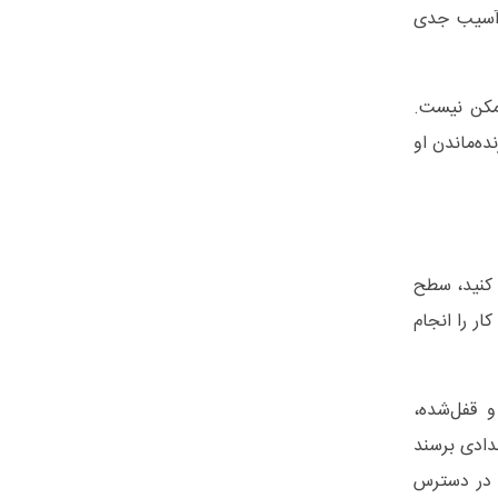
 ـ ریوی (CPR) آغاز نشود، احتمال آسیب جدی
 آمبولانس در کمتر از ۱۰ دقیقه همیشه ممکن نیست.
ده‌ماندن او
کنید، سطح
ی بخواهید این کار را انجام
 قفل‌شده،
یروهای امدادی برسند
حیاتی بازگردد، بنابراین باید از قبل آموزش های لازم را دریافت کرده باشید. اگر دستگاه شوک خودکار (AED) در دسترس