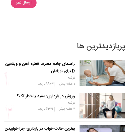
ارسال نظر
پربازدیدترین ها
راهنمای جامع مصرف قطره آهن و ویتامین
D برای نوزادان
نوشته
|
1 هفته پیش
9823
بازدید
ورزش در بارداری؛ مفید یا خطرناک؟
نوشته
|
2 هفته پیش
6321
بازدید
بهترین حالت خواب در بارداری؛ چرا خوابیدن