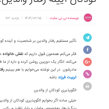
نویسنده نی نی سایت
1404/03/15
بازدید
122
تأثیر مستقیم رفتار والدین بر شخصیت و آینده کو
فکر می‌کنم همه‌مون قبول داریم که
نقش خانواده
در
می‌کنه، انگار یک دوربین روشن کرده و داره از ما 
مادرشون. در این نوشته می‌خوایم با هم ببینیم
رفت
تربیت فرزند
باشه.
الگوپذیری کودکان از والدین
خیلی ساده اگر بخوایم الگوپذیری کودکان از والدین
بزرگ‌ترها، به‌خصوص مامان و بابا، تقلید می‌کنن.