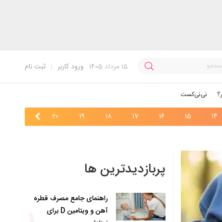
15
مرداد 1405
ورود کاربر
|
ثبت نام
؟
نی‌نی‌کست
22
21
20
19
18
17
16
15
14
پربازدیدترین ها
راهنمای جامع مصرف قطره
آهن و ویتامین D برای