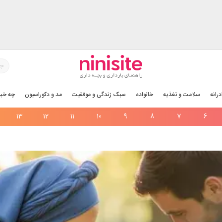
درانه
سلامت و تغذیه
خانواده
سبک زندگی و موفقیت
مد و دکوراسیون
چه خبر
13
12
11
10
9
8
7
6