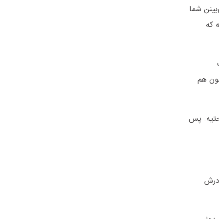
بینن شما
 که
مون هم
احتیه. پس
ادرش