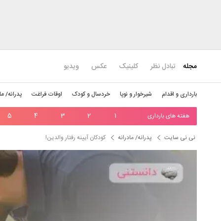
مجله
تبادل نظر
کلینیک
عکس
ویدیو
بارداری و اقدام
شیرخوار و نوپا
خردسال و کودک
اوقات فراغت
پدرانه/ ما
هفته های بارداری
1
2
3
4
5
نی نی سایت
پدرانه/ مادرانه
کودکان آیینه رفتار والدین!