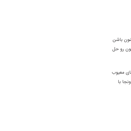
هشون باشن
شون رو حل
ای معیوب
نجا با