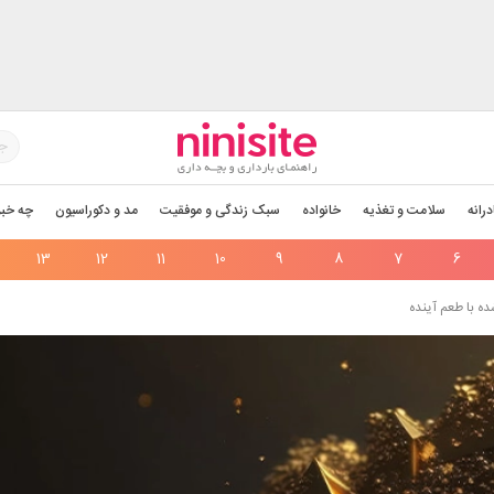
درانه
سلامت و تغذیه
خانواده
سبک زندگی و موفقیت
مد و دکوراسیون
چه خبر
13
12
11
10
9
8
7
6
ه با طعم آینده