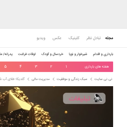
مجله
تبادل نظر
کلینیک
عکس
ویدیو
بارداری و اقدام
شیرخوار و نوپا
خردسال و کودک
اوقات فراغت
پدرانه/ ما
هفته های بارداری
1
2
3
4
5
نی نی سایت
سبک زندگی و موفقیت
مدیریت مالی
گلدیکا؛ طلای آب شد