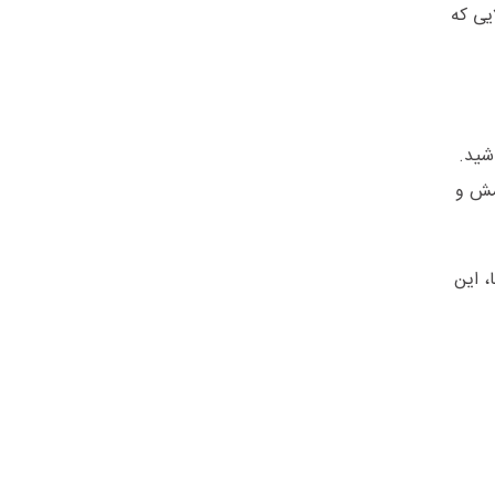
یی که
شید.
امش و
، این