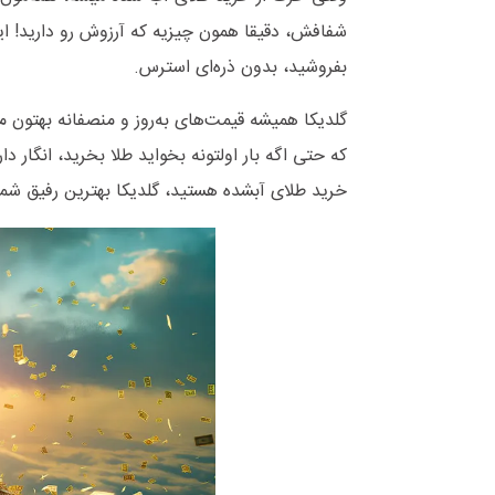
شفافش، دقیقا همون چیزیه که آرزوش رو دارید! ای
بفروشید، بدون ذره‌ای استرس.
گلدیکا همیشه قیمت‌های به‌روز و منصفانه بهتون م
که حتی اگه بار اولتونه بخواید طلا بخرید، انگار
خرید طلای آبشده هستید، گلدیکا بهترین رفیق ش