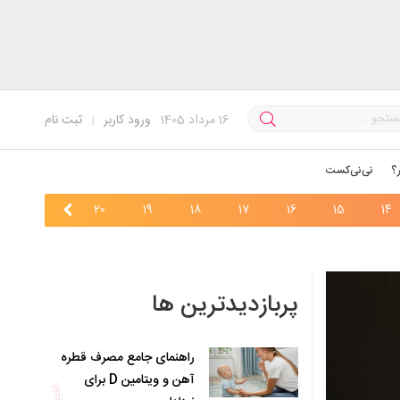
16
مرداد 1405
ورود کاربر
|
ثبت نام
؟
نی‌نی‌کست
22
21
20
19
18
17
16
15
14
پربازدیدترین ها
راهنمای جامع مصرف قطره
آهن و ویتامین D برای