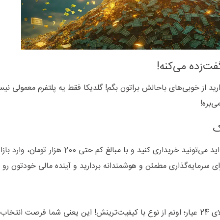
ارید از خوبی‌های باحالش براتون بگم! گلدیکا فقط یه پلتفرم معمولی نیس
‌بره!
ک
شما با گلدیکا طلای آب‌ شده را در هر وزنی که بخواید می‌تونید خریداری کنید و با مبالغ کم ح
ای سرمایه‌گذاری مطمئن و هوشمندانه بردارید و آینده مالی خودتون رو ب
در گلدیکا، هم طلای 18 عیار معامله میشه و هم طلای 24 عیار؛ اونم از نوع با کیفیت‌ترینش! این یعنی شما فرصت انت