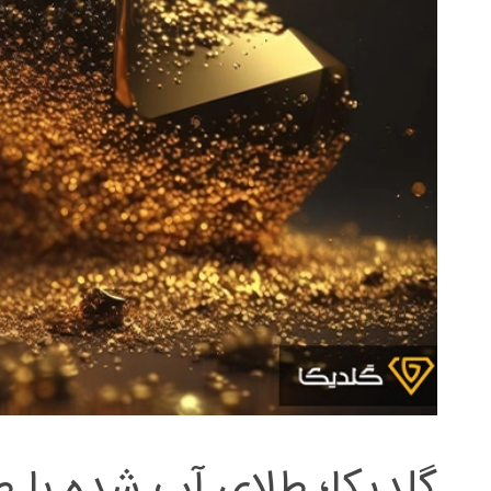
گلدیکا؛ طلای آب شده با ط