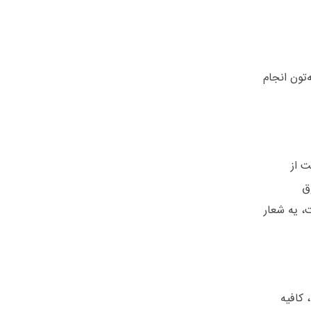
 ساده انجام بدید و در کمتر از ۵ دقیقه، معامله‌تون انجام
ت از
ق
ت، یه شعار
 کافیه