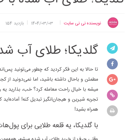
نویسنده نی نی سایت
1404/03/03
بازدید
154
گلدیکا؛ طلای آب شده
تا حالا به این فکر کردید که چطور می‌تونید پس‌اند
مطمئن و باحال داشته باشید، اما نمی‌دونید از 
میشه با خیال راحت معامله کرد؟ خب، بذارید یه را
تجربه شیرین و هیجان‌انگیز تبدیل کنه! آماده‌اید 
همراه بشید!
با گلدیکا، یه قلعه طلایی برای پول‌ها
وقتی حرف از خرید طلای آب‌ شده میشه، همه‌مون دن