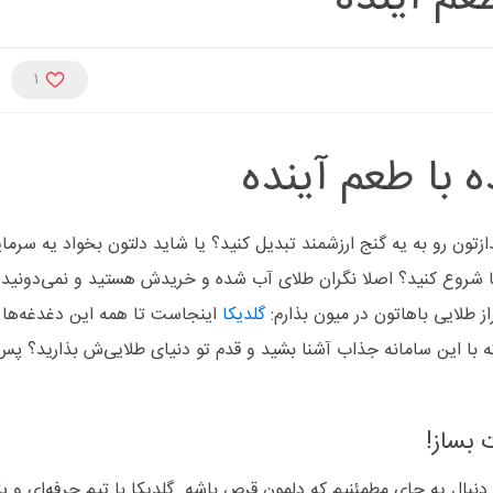
1
 با طعم آینده
ازتون رو به یه گنج ارزشمند تبدیل کنید؟ یا شاید دلتون بخواد یه سرمای
کجا شروع کنید؟ اصلا نگران طلای آب شده و خریدش هستید و نمی‌دونید
ز طلایی باهاتون در میون بذارم:
گلدی
کا
اینجاست تا همه این دغدغه‌ها ر
که با این سامانه جذاب آشنا بشید و قدم تو دنیای طلایی‌ش بذارید؟ پس 
ت بساز!
بال یه جای مطمئنیم که دلمون قرص باشه. گلدیکا با تیم حرفه‌ای و پل