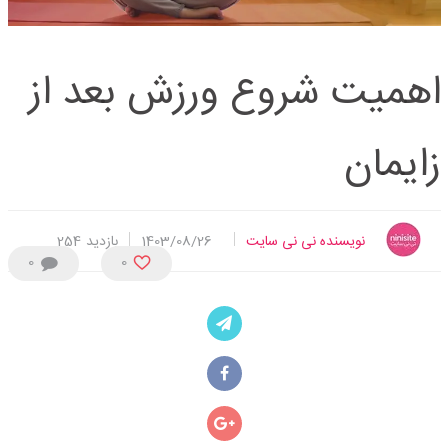
اهمیت شروع ورزش بعد از
زایمان
نویسنده نی نی سایت
1403/08/26
بازدید
254
0
0