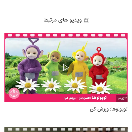
ویدیو های مرتبط
18:53
توپولوها: ورزش کن