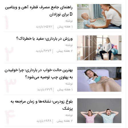
راهنمای جامع مصرف قطره آهن و ویتامین
D برای نوزادان
نوشته
|
1 هفته پیش
10572
بازدید
ورزش در بارداری؛ مفید یا خطرناک؟
نوشته
|
2 هفته پیش
6374
بازدید
بهترین حالت خواب در بارداری؛ چرا خوابیدن
به پهلوی چپ توصیه می‌شود؟
نوشته
|
1 هفته پیش
2329
بازدید
بلوغ زودرس؛ نشانه‌ها و زمان مراجعه به
پزشک
نوشته
|
2 هفته پیش
2868
بازدید